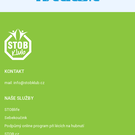
KONTAKT
mail:
info@stobklub.cz
NAŠE SLUŽBY
STOBlife
Sebekoučink
Podpůrný online program při lécích na hubnutí
STOB.cz