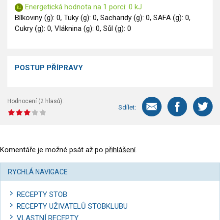
GLP-1 recepty
Energetická hodnota na 1 porci: 0 kJ
Bílkoviny (g): 0, Tuky (g): 0, Sacharidy (g): 0, SAFA (g): 0,
Cukry (g): 0, Vláknina (g): 0, Sůl (g): 0
POSTUP PŘÍPRAVY
Hodnocení (
2
hlasů):
Sdílet:
Komentáře je možné psát až po
přihlášení
.
RYCHLÁ NAVIGACE
RECEPTY STOB
RECEPTY UŽIVATELŮ STOBKLUBU
VLASTNÍ RECEPTY