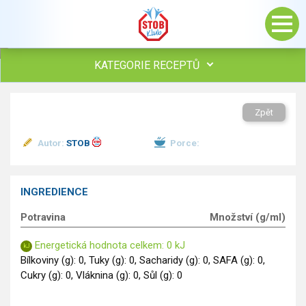
KATEGORIE RECEPTŮ
Všechny recepty
Zpět
Polévky
Studená kuchyně
Autor:
STOB
Porce:
Maso
Omáčky
Bezmasé a zeleninové
INGREDIENCE
Saláty
Potravina
Množství (g/ml)
Sladké pokrmy
Dezerty
Energetická hodnota celkem: 0 kJ
Nápoje
Bílkoviny (g): 0, Tuky (g): 0, Sacharidy (g): 0, SAFA (g): 0,
Cukry (g): 0, Vláknina (g): 0, Sůl (g): 0
Ostatní
Dětské recepty