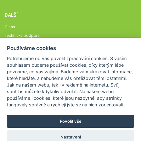
DALŠÍ
O nás
Technická podpora
Časté dotazy
Používáme cookies
Normy a zásady fungování STOBklubu
Potřebujeme od vás
povolit zpracování cookies
. S vaším
Členové STOBklubu
souhlasem budeme používat cookies, díky kterým lépe
Zásady nakládání s osobními údaji
poznáme,
co vás zajímá
. Budeme vám ukazovat
informace,
které hledáte
, a nebudeme vás obtěžovat těmi ostatními.
Otestujte se
Jak na našem webu, tak i v reklamě na internetu. Svůj
Spočítejte si
souhlas můžete kdykoliv odvolat. Na našem webu
Výzva 52
používáme i cookies, které jsou nezbytné
, aby stránky
fungovaly správně a rychleji jste se na nich zorientovali.
Povolit vše
COPYRIGHT © 2026
STOB
WWW.STOB.CZ
,
KLUB
WWW.HRAVEZIJZDRAVE.CZ
Nastavení