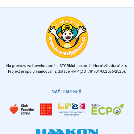
Na provozu webového portálu STOBklub se podílí Hravě žij zdravě z. s.
Projekt je spolufinancován z dotace HMP (DOT/81/01/002536/2025).
NAŠI PARTNEŘI