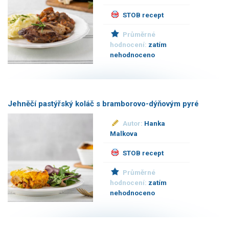
STOB recept
Průměrné
hodnocení:
zatím
nehodnoceno
Jehněčí pastýřský koláč s bramborovo-dýňovým pyré
Autor:
Hanka
Malkova
STOB recept
Průměrné
hodnocení:
zatím
nehodnoceno