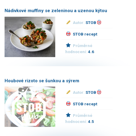
Nádivkové muffiny se zeleninou a uzenou kýtou
Autor:
STOB
STOB recept
Průměrné
hodnocení:
4.6
Houbové rizoto se šunkou a sýrem
Autor:
STOB
STOB recept
Průměrné
hodnocení:
4.5