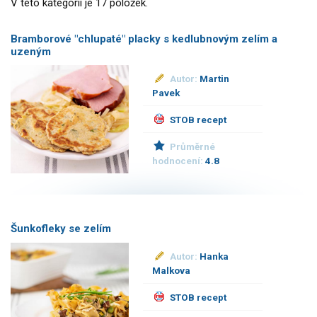
V této kategorii je 17 položek.
Bramborové "chlupaté" placky s kedlubnovým zelím a
uzeným
Autor:
Martin
Pavek
STOB recept
Průměrné
hodnocení:
4.8
Šunkofleky se zelím
Autor:
Hanka
Malkova
STOB recept