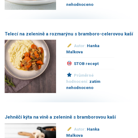
nehodnoceno
Telecí na zelenině a rozmarýnu s bramboro-celerovou kaší
Autor:
Hanka
Malkova
STOB recept
Průměrné
hodnocení:
zatím
nehodnoceno
Jehněčí kýta na víně a zelenině s bramborovou kaší
Autor:
Hanka
Malkova