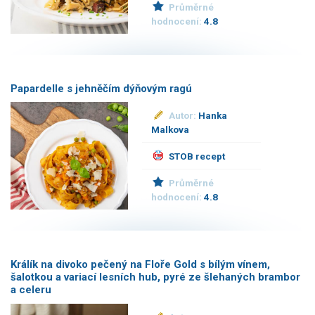
Průměrné
hodnocení:
4.8
Papardelle s jehněčím dýňovým ragú
Autor:
Hanka
Malkova
STOB recept
Průměrné
hodnocení:
4.8
Králík na divoko pečený na Floře Gold s bílým vínem,
šalotkou a variací lesních hub, pyré ze šlehaných brambor
a celeru