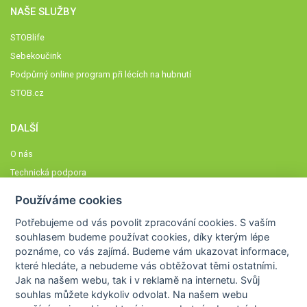
NAŠE SLUŽBY
STOBlife
Sebekoučink
Podpůrný online program při lécích na hubnutí
STOB.cz
DALŠÍ
O nás
Technická podpora
Časté dotazy
Používáme cookies
Normy a zásady fungování STOBklubu
Potřebujeme od vás
povolit zpracování cookies
. S vaším
Členové STOBklubu
souhlasem budeme používat cookies, díky kterým lépe
Zásady nakládání s osobními údaji
poznáme,
co vás zajímá
. Budeme vám ukazovat
informace,
které hledáte
, a nebudeme vás obtěžovat těmi ostatními.
Otestujte se
Jak na našem webu, tak i v reklamě na internetu. Svůj
Spočítejte si
souhlas můžete kdykoliv odvolat. Na našem webu
Výzva 52