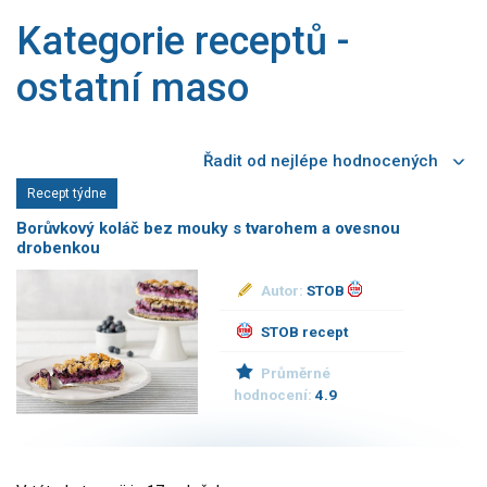
Saláty
Kategorie receptů -
Sladké pokrmy
ostatní maso
Dezerty
Nápoje
Ostatní
Dětské recepty
Recept týdne
GLP-1 recepty
Borůvkový koláč bez mouky s tvarohem a ovesnou
drobenkou
Autor:
STOB
STOB recept
Průměrné
hodnocení:
4.9