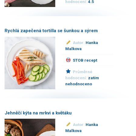
hodnocení:
4.5
Rychlá zapečená tortilla se šunkou a sýrem
Autor:
Hanka
Malkova
STOB recept
Průměrné
hodnocení:
zatím
nehodnoceno
Jehněčí kýta na mrkvi a květáku
Autor:
Hanka
Malkova