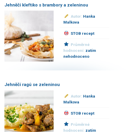
Jehněčí kleftiko s brambory a zeleninou
Autor:
Hanka
Malkova
STOB recept
Průměrné
hodnocení:
zatím
nehodnoceno
Jehněčí ragú se zeleninou
Autor:
Hanka
Malkova
STOB recept
Průměrné
hodnocení:
zatím