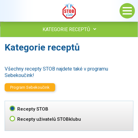
KATEGORIE RECEPTŮ
Kategorie receptů
Všechny recepty
Polévky
Studená kuchyně
Všechny recepty STOB najdete také v programu
Maso
Sebekoučink!
drůbež
hovězí, telecí
Program Sebekoučink
vepřové
vnitřnosti
ryby
Recepty STOB
zvěřina
Recepty uživatelů STOBklubu
ostatní maso
Omáčky
Bezmasé a zeleninové