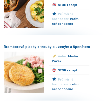
STOB recept
Průměrné
hodnocení:
zatím
nehodnoceno
Bramborové placky z trouby s uzeným a špenátem
Autor:
Martin
Pavek
STOB recept
Průměrné
hodnocení:
zatím
nehodnoceno