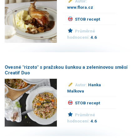
Autor:
www.flora.cz
STOB recept
Průměrné
hodnocení:
4.6
Ovesné "rizoto" s pražskou šunkou a zeleninovou směsí
Creatif Duo
Autor:
Hanka
Malkova
STOB recept
Průměrné
hodnocení:
4.6