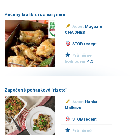
Pečený králík s rozmarýnem
Autor:
Magazín
ONA DNES
STOB recept
Průměrné
hodnocení:
4.5
Zapečené pohankové "rizoto"
Autor:
Hanka
Malkova
STOB recept
Průměrné