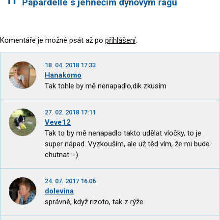
Papardelle s jehněčím dýňovým ragú
Komentáře je možné psát až po
přihlášení
.
18. 04. 2018 17:33
Hanakomo
Tak tohle by mě nenapadlo,dik zkusím
27. 02. 2018 17:11
Veve12
Tak to by mě nenapadlo takto udělat vločky, to je
super nápad. Vyzkouším, ale už těd vím, že mi bude
chutnat :-)
24. 07. 2017 16:06
dolevina
správně, když rizoto, tak z rýže