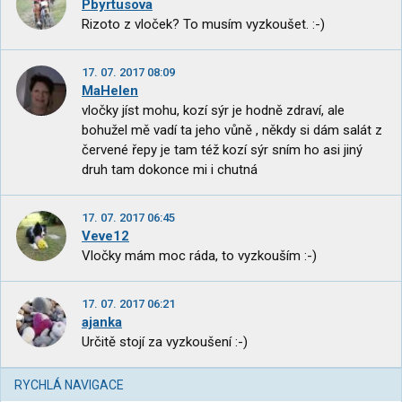
Pbyrtusova
Rizoto z vloček? To musím vyzkoušet. :-)
17. 07. 2017 08:09
MaHelen
vločky jíst mohu, kozí sýr je hodně zdraví, ale
bohužel mě vadí ta jeho vůně , někdy si dám salát z
červené řepy je tam též kozí sýr sním ho asi jiný
druh tam dokonce mi i chutná
17. 07. 2017 06:45
Veve12
Vločky mám moc ráda, to vyzkouším :-)
17. 07. 2017 06:21
ajanka
Určitě stojí za vyzkoušení :-)
RYCHLÁ NAVIGACE