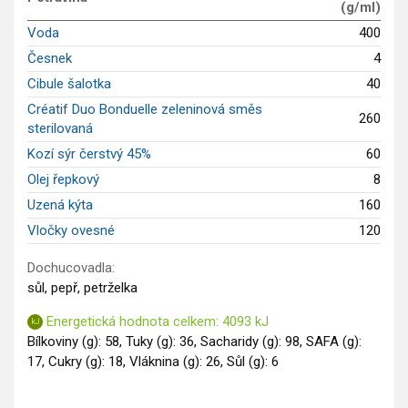
(g/ml)
Voda
400
Česnek
4
Cibule šalotka
40
Créatif Duo Bonduelle zeleninová směs
260
sterilovaná
Kozí sýr čerstvý 45%
60
Olej řepkový
8
Uzená kýta
160
Vločky ovesné
120
Dochucovadla:
sůl, pepř, petrželka
Energetická hodnota celkem: 4093 kJ
Bílkoviny (g): 58, Tuky (g): 36, Sacharidy (g): 98, SAFA (g):
17, Cukry (g): 18, Vláknina (g): 26, Sůl (g): 6