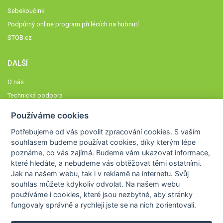
Sebekoučink
Podpůrný online program při lécích na hubnutí
STOB.cz
DALŠÍ
O nás
Technická podpora
Časté dotazy
Používáme cookies
Normy a zásady fungování STOBklubu
Potřebujeme od vás
povolit zpracování cookies
. S vaším
Členové STOBklubu
souhlasem budeme používat cookies, díky kterým lépe
Zásady nakládání s osobními údaji
poznáme,
co vás zajímá
. Budeme vám ukazovat
informace,
které hledáte
, a nebudeme vás obtěžovat těmi ostatními.
Otestujte se
Jak na našem webu, tak i v reklamě na internetu. Svůj
Spočítejte si
souhlas můžete kdykoliv odvolat. Na našem webu
Výzva 52
používáme i cookies, které jsou nezbytné
, aby stránky
fungovaly správně a rychleji jste se na nich zorientovali.