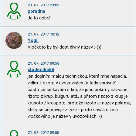
23. 07. 2017 23:09
poradna
Je to dobré
21. 07. 2017 10:12
Yogii
Vločkoto by byl dost divný název :-)))
21. 07. 2017 09:58
studentka88
jen doplním malou technickou, která mne napadla,
vidím-li rizoto v uvozovkách (a tedy správně) -
často se setkávám s tím, že jsou pokrmy nazvané
rizoto z krup, bulguru atd., a přitom rizoto z krup je
krupoto / kroupoto, protože rizoto je název pokrmu,
který se připravuje z rýže - proto chválím že u
vločkového je název v uvozovkách :-)
21. 07. 2017 09:55