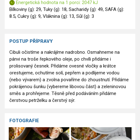
Energetická hodnota na 1 porci: 2047 kJ
Bílkoviny (g): 29, Tuky (g): 18, Sacharidy (g): 49, SAFA (g):
8.5, Cukry (g): 9, Vláknina (g): 13, Sůl (g): 3
POSTUP PŘÍPRAVY
Cibuli očistíme a nakrájíme nadrobno. Osmahneme na
pánvi na troše řepkového oleje, po chvíli přidáme i
prolisovaný česnek. Přidáme ovesné vločky a krátce
orestujeme, ochutíme solí, pepřem a podlijeme vodou
(nebo vývarem) a zvolna povaříme do zhoustnutí. Přidáme
pokrájenou šunku (vybereme libovou část) a zeleninovou
směs a prohřejeme. Těsně před podáváním přidáme
čerstvou petrželku a čerstvý sýr.
FOTOGRAFIE