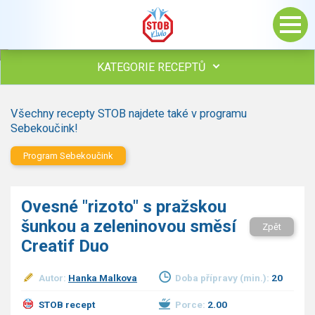
KATEGORIE RECEPTŮ
Všechny recepty
Všechny recepty STOB najdete také v programu
Polévky
Sebekoučink!
Studená kuchyně
Program Sebekoučink
Maso
drůbež
hovězí, telecí
Ovesné "rizoto" s pražskou
vepřové
šunkou a zeleninovou směsí
vnitřnosti
Zpět
ryby
Creatif Duo
zvěřina
ostatní maso
Autor:
Hanka Malkova
Doba přípravy (min.):
20
Omáčky
STOB recept
Porce:
2.00
Bezmasé a zeleninové