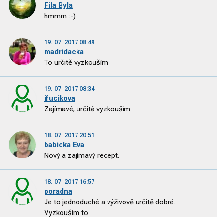
Fila Byla
hmmm :-)
19. 07. 2017 08:49
madridacka
To určitě vyzkouším
19. 07. 2017 08:34
ifucikova
Zajímavé, určitě vyzkouším.
18. 07. 2017 20:51
babicka Eva
Nový a zajímavý recept.
18. 07. 2017 16:57
poradna
Je to jednoduché a výživově určitě dobré.
Vyzkouším to.