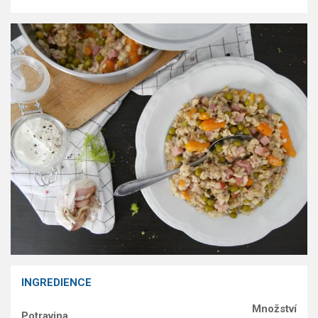
Saláty
Sladké pokrmy
Dezerty
Nápoje
Ostatní
Dětské recepty
GLP-1 recepty
INGREDIENCE
Množství
Potravina