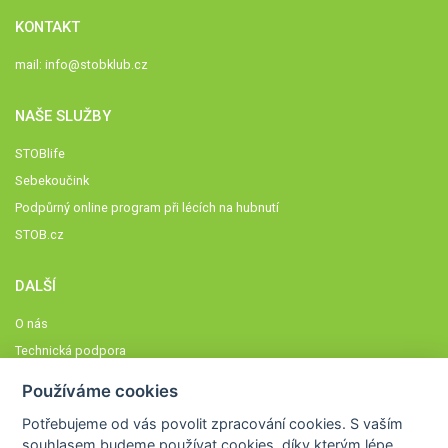
KONTAKT
mail:
info@stobklub.cz
NAŠE SLUŽBY
STOBlife
Sebekoučink
Podpůrný online program při lécích na hubnutí
STOB.cz
DALŠÍ
O nás
Technická podpora
Časté dotazy
Používáme cookies
Normy a zásady fungování STOBklubu
Potřebujeme od vás
povolit zpracování cookies
. S vaším
Členové STOBklubu
souhlasem budeme používat cookies, díky kterým lépe