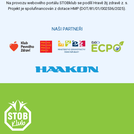
Na provozu webového portálu STOBklub se podílí Hravě žij zdravě z. s.
Projekt je spolufinancován z dotace HMP (DOT/81/01/002536/2025).
NAŠI PARTNEŘI