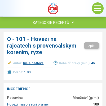
KATEGORIE RECEPTŮ
Všechny recepty
O - 101 - Hovezi na
Polévky
rajcatech s provensalskym
Zpět
Studená kuchyně
korenim, ryze
Maso
drůbež
Autor:
lucie.hedlova
Doba přípravy (min.):
45
hovězí, telecí
vepřové
Porce:
1.00
vnitřnosti
ryby
zvěřina
INGREDIENCE
ostatní maso
Potravina
Množství (g/ml)
Omáčky
Hovězí maso zadní průměr
100
Bezmasé a zeleninové