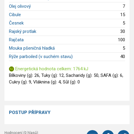
Olej olivový
7
Saláty
Cibule
15
Sladké pokrmy
Dezerty
Česnek
5
Nápoje
Rajský protlak
30
Ostatní
Rajčata
100
Dětské recepty
Mouka pšeničná hladká
5
GLP-1 recepty
Rýže parboiled (v suchém stavu)
40
Energetická hodnota celkem: 1764 kJ
Bílkoviny (g): 26, Tuky (g): 12, Sacharidy (g): 50, SAFA (g): 6,
Cukry (g): 9, Vláknina (g): 4, Sůl (g): 0
POSTUP PŘÍPRAVY
Hodnocení (
0
hlasů):