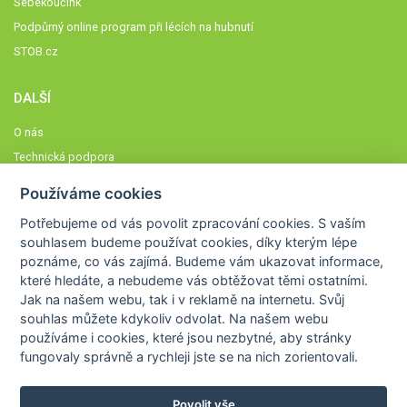
Sebekoučink
Podpůrný online program při lécích na hubnutí
STOB.cz
DALŠÍ
O nás
Technická podpora
Časté dotazy
Používáme cookies
Normy a zásady fungování STOBklubu
Potřebujeme od vás
povolit zpracování cookies
. S vaším
Členové STOBklubu
souhlasem budeme používat cookies, díky kterým lépe
Zásady nakládání s osobními údaji
poznáme,
co vás zajímá
. Budeme vám ukazovat
informace,
které hledáte
, a nebudeme vás obtěžovat těmi ostatními.
Otestujte se
Jak na našem webu, tak i v reklamě na internetu. Svůj
Spočítejte si
souhlas můžete kdykoliv odvolat. Na našem webu
Výzva 52
používáme i cookies, které jsou nezbytné
, aby stránky
fungovaly správně a rychleji jste se na nich zorientovali.
Povolit vše