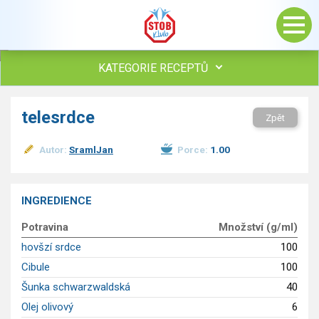
KATEGORIE RECEPTŮ
Všechny recepty
telesrdce
Zpět
Polévky
Studená kuchyně
Autor:
SramlJan
Porce:
1.00
Maso
drůbež
hovězí, telecí
INGREDIENCE
vepřové
Potravina
Množství (g/ml)
vnitřnosti
ryby
hovšzí srdce
100
zvěřina
Cibule
100
ostatní maso
Šunka schwarzwaldská
40
Omáčky
Olej olivový
6
Bezmasé a zeleninové