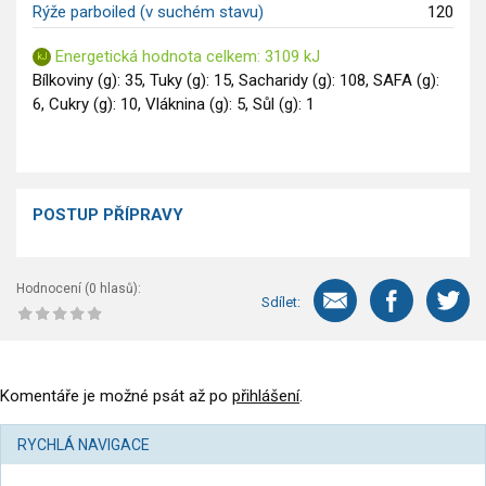
Rýže parboiled (v suchém stavu)
120
Saláty
Sladké pokrmy
Energetická hodnota celkem: 3109 kJ
Bílkoviny (g): 35, Tuky (g): 15, Sacharidy (g): 108, SAFA (g):
Dezerty
6, Cukry (g): 10, Vláknina (g): 5, Sůl (g): 1
Nápoje
Ostatní
Dětské recepty
GLP-1 recepty
POSTUP PŘÍPRAVY
Hodnocení (
0
hlasů):
Sdílet:
Komentáře je možné psát až po
přihlášení
.
RYCHLÁ NAVIGACE