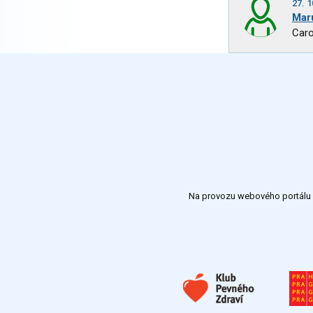
27. 1
Mar
Caro
Na provozu webového portálu S