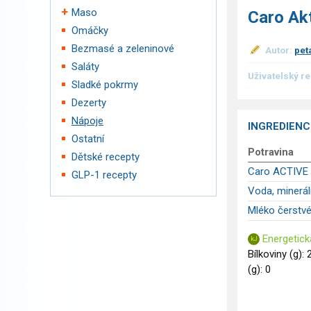
Maso
Caro Akt
Omáčky
Bezmasé a zeleninové
Autor:
pet
Saláty
Uživatelský r
Sladké pokrmy
Dezerty
Nápoje
INGREDIENC
Ostatní
Potravina
Dětské recepty
Caro ACTIVE (
GLP-1 recepty
Voda, minerál
Mléko čerstvé
Energetick
Bílkoviny (g): 
(g): 0