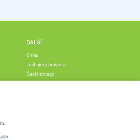
DALŠÍ
O nás
Technická podpora
Časté dotazy
Normy a zásady fungování STOBklubu
Členové STOBklubu
Zásady nakládání s osobními údaji
Otestujte se
Spočítejte si
etu.
Výzva 52
jste