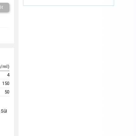
ět
g/ml)
4
150
50
 Sůl