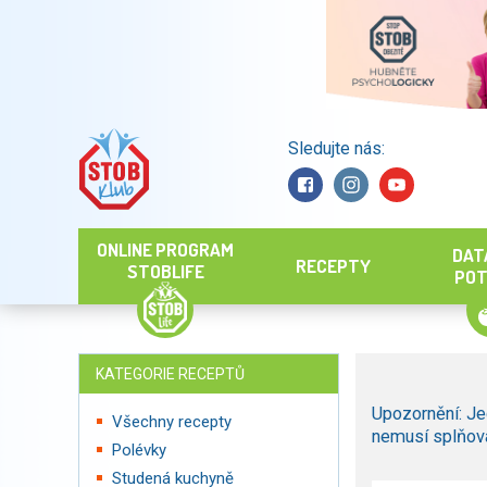
Sledujte nás:
Hledat
ONLINE PROGRAM
DAT
RECEPTY
STOBLIFE
POT
KATEGORIE RECEPTŮ
Upozornění: Je
Všechny recepty
nemusí splňova
Polévky
Studená kuchyně