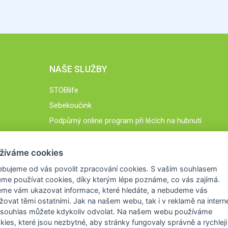
NAŠE SLUŽBY
STOBlife
Sebekoučink
Podpůrný online program při lécích na hubnutí
STOB.cz
žíváme cookies
ebujeme od vás
povolit zpracování cookies
. S vaším souhlasem
me používat cookies, díky kterým lépe poznáme,
co vás zajímá
.
eme vám ukazovat
informace, které hledáte
, a nebudeme vás
žovat těmi ostatními. Jak na našem webu, tak i v reklamě na intern
 souhlas můžete kdykoliv odvolat. Na našem webu
používáme
okies, které jsou nezbytné
, aby stránky fungovaly správně a rychleji 