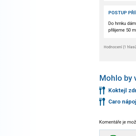
POSTUP PŘ
Do hrnku dáme
přilijeme 50 m
Hodnocení (
1
hlasů
Mohlo by v
Koktejl zdr
Caro nápo
Komentáře je mož