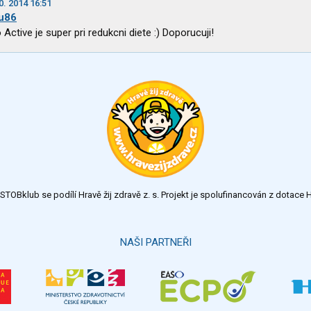
0. 2014 16:51
u86
 Active je super pri redukcni diete :) Doporucuji!
TOBklub se podílí Hravě žij zdravě z. s. Projekt je spolufinancován z dotac
NAŠI PARTNEŘI