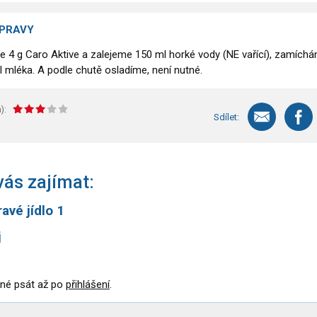
ÍPRAVY
 4 g Caro Aktive a zalejeme 150 ml horké vody (NE vařící), zamích
l mléka. A podle chutě osladíme, není nutné.
):
Sdílet:
ás zajímat:
avé jídlo 1
j
né psát až po
přihlášení
.