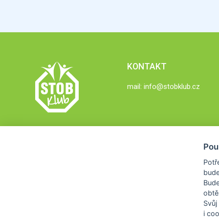
KONTAKT
mail:
info@stobklub.cz
Pou
Potř
bude
Bud
obtě
Svůj
i co