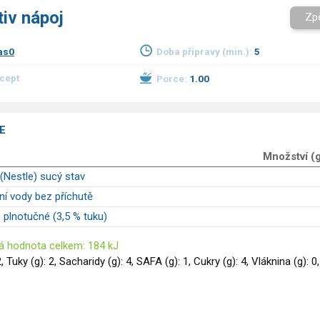
iv nápoj
Zp
as0
Doba přípravy (min.):
5
ecept
Porce:
1.00
E
Množství (
Nestle) sucý stav
ní vody bez příchutě
 plnotučné (3,5 % tuku)
á hodnota celkem: 184 kJ
2, Tuky (g): 2, Sacharidy (g): 4, SAFA (g): 1, Cukry (g): 4, Vláknina (g): 0,