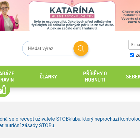
Zů
ABÁZE
PŘÍBĚHY O
ČLÁNKY
SEBE
RAVIN
HUBNUTÍ
dná se o recept uživatele STOBklubu, který neprochází kontrolou
t nutriční zásady STOBu.