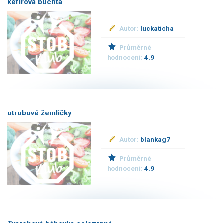
kefírová buchta
Autor:
luckaticha
Průměrné
hodnocení:
4.9
otrubové žemličky
Autor:
blankag7
Průměrné
hodnocení:
4.9