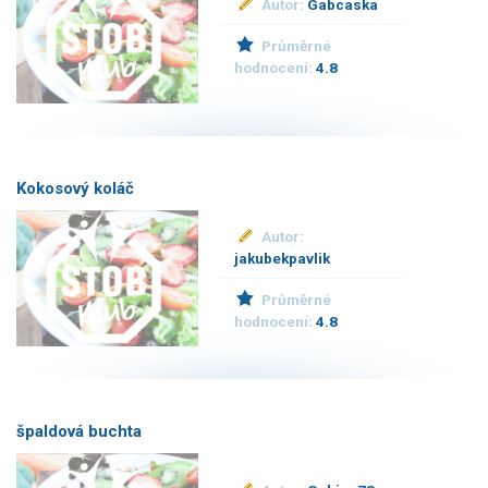
Autor:
Gabcaska
Průměrné
hodnocení:
4.8
Kokosový koláč
Autor:
jakubekpavlik
Průměrné
hodnocení:
4.8
špaldová buchta