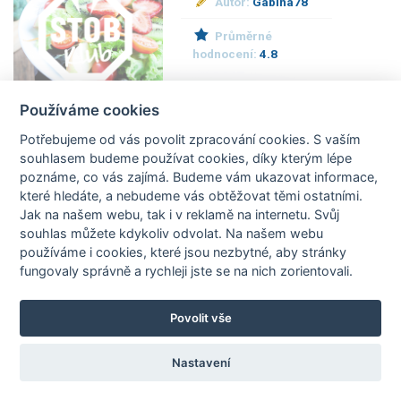
Autor:
Gabina78
Průměrné
hodnocení:
4.8
Používáme cookies
Potřebujeme od vás
povolit zpracování cookies
. S vaším
linecké cukroví
souhlasem budeme používat cookies, díky kterým lépe
poznáme,
co vás zajímá
. Budeme vám ukazovat
informace,
které hledáte
, a nebudeme vás obtěžovat těmi ostatními.
Autor:
smidka.m
Jak na našem webu, tak i v reklamě na internetu. Svůj
souhlas můžete kdykoliv odvolat. Na našem webu
Průměrné
používáme i cookies, které jsou nezbytné
, aby stránky
hodnocení:
4.8
fungovaly správně a rychleji jste se na nich zorientovali.
Povolit vše
ananasové tiramisu
Nastavení
Autor:
77lenka