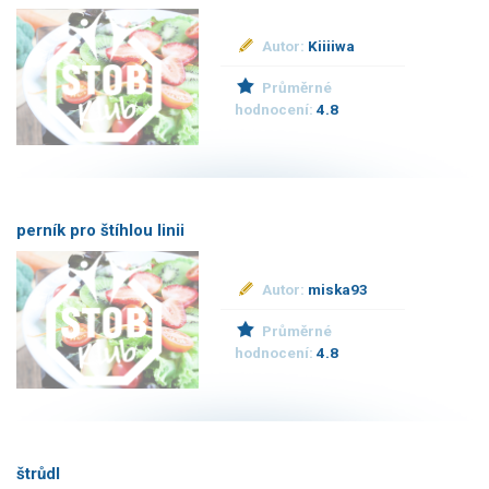
Autor:
Kiiiiwa
Průměrné
hodnocení:
4.8
perník pro štíhlou linii
Autor:
miska93
Průměrné
hodnocení:
4.8
štrůdl