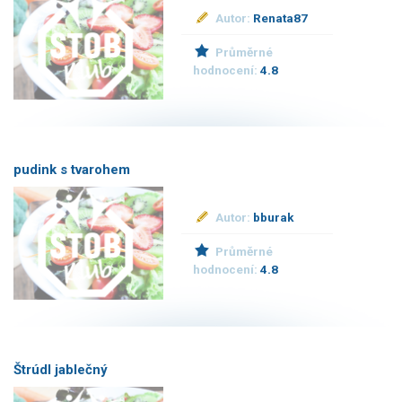
Autor:
Renata87
Průměrné
hodnocení:
4.8
pudink s tvarohem
Autor:
bburak
Průměrné
hodnocení:
4.8
Štrúdl jablečný