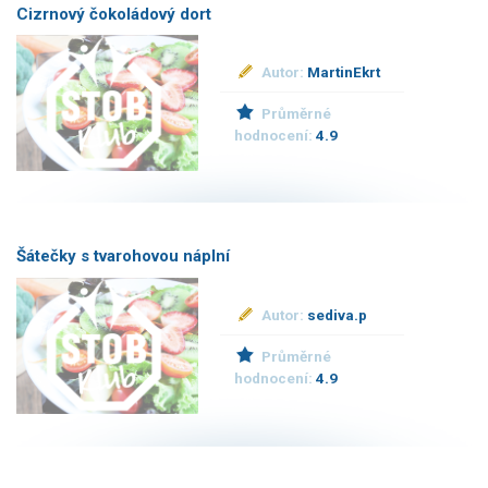
Cizrnový čokoládový dort
Autor:
MartinEkrt
Průměrné
hodnocení:
4.9
Šátečky s tvarohovou náplní
Autor:
sediva.p
Průměrné
hodnocení:
4.9