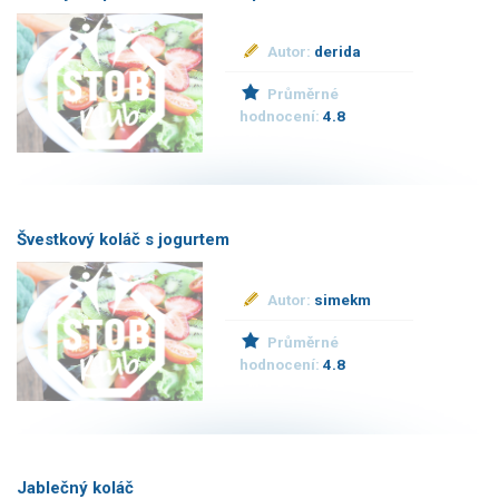
Autor:
derida
Průměrné
hodnocení:
4.8
Švestkový koláč s jogurtem
Autor:
simekm
Průměrné
hodnocení:
4.8
Jablečný koláč