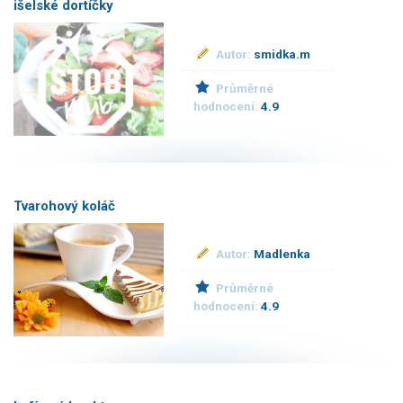
išelské dortíčky
Autor:
smidka.m
Průměrné
hodnocení:
4.9
Tvarohový koláč
Autor:
Madlenka
Průměrné
hodnocení:
4.9