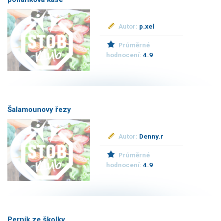
Autor:
p.xel
Průměrné
hodnocení:
4.9
Šalamounovy řezy
Autor:
Denny.r
Průměrné
hodnocení:
4.9
Perník ze školky