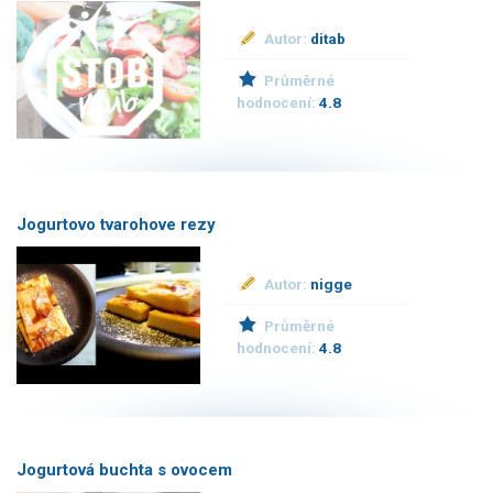
Autor:
ditab
Průměrné
hodnocení:
4.8
Jogurtovo tvarohove rezy
Autor:
nigge
Průměrné
hodnocení:
4.8
Jogurtová buchta s ovocem