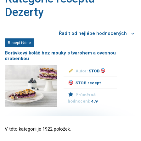
GLP-1 recepty
Dezerty
Recept týdne
Borůvkový koláč bez mouky s tvarohem a ovesnou
drobenkou
Autor:
STOB
STOB recept
Průměrné
hodnocení:
4.9
V této kategorii je 1922 položek.