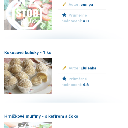
Autor:
cumpa
Průměrné
hodnocení:
4.8
Kokosové kuličky - 1 ks
Autor:
Elulenka
Průměrné
hodnocení:
4.8
Hrníčkové muffiny - s kefírem a čoko