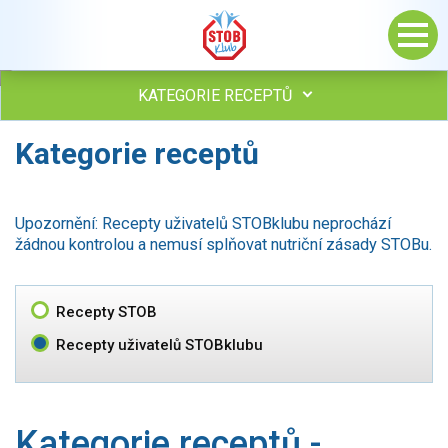
KATEGORIE RECEPTŮ
Kategorie receptů
Všechny recepty
Polévky
Studená kuchyně
Upozornění: Recepty uživatelů STOBklubu neprochází
Maso
žádnou kontrolou a nemusí splňovat nutriční zásady STOBu.
Omáčky
Bezmasé a zeleninové
Saláty
Recepty STOB
Sladké pokrmy
Recepty uživatelů STOBklubu
Dezerty
Nápoje
Ostatní
Kategorie receptů -
Dětské recepty