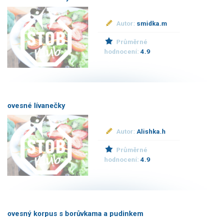
Autor:
smidka.m
Průměrné
hodnocení:
4.9
ovesné lívanečky
Autor:
Alishka.h
Průměrné
hodnocení:
4.9
ovesný korpus s borůvkama a pudinkem