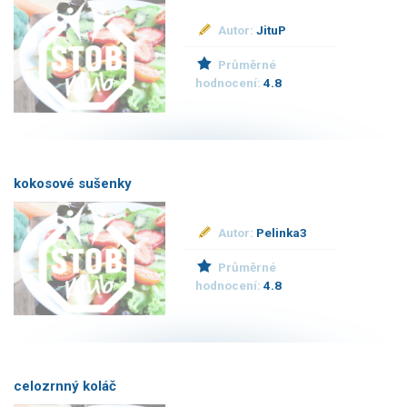
Autor:
JituP
Průměrné
hodnocení:
4.8
kokosové sušenky
Autor:
Pelinka3
Průměrné
hodnocení:
4.8
celozrnný koláč