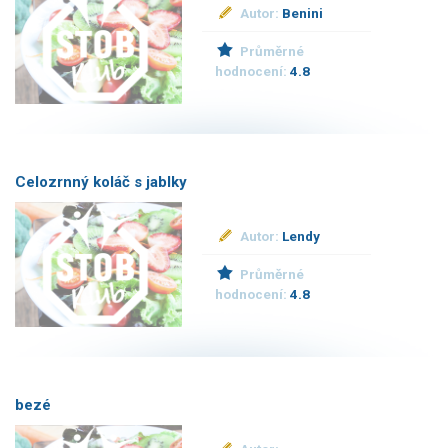
Autor:
Benini
Průměrné
hodnocení:
4.8
Celozrnný koláč s jablky
Autor:
Lendy
Průměrné
hodnocení:
4.8
bezé