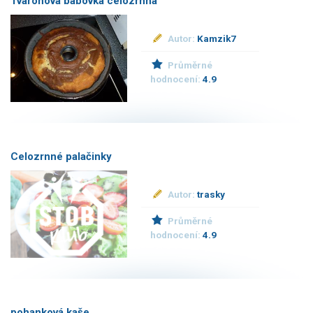
Tvarohová bábovka celozrnná
Autor:
Kamzik7
Průměrné
hodnocení:
4.9
Celozrnné palačinky
Autor:
trasky
Průměrné
hodnocení:
4.9
pohanková kaše