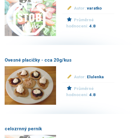
Autor:
varatko
Průměrné
hodnocení:
4.8
Ovesné placičky - cca 20g/kus
Autor:
Elulenka
Průměrné
hodnocení:
4.8
celozrnný perník