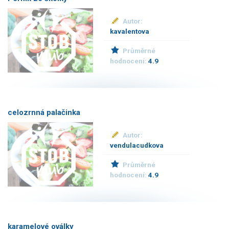
Autor:
kavalentova
Průměrné
hodnocení:
4.9
celozrnná palačinka
Autor:
vendulacudkova
Průměrné
hodnocení:
4.9
karamelové oválky