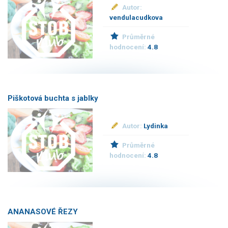
Autor:
vendulacudkova
Průměrné
hodnocení:
4.8
Piškotová buchta s jablky
Autor:
Lydinka
Průměrné
hodnocení:
4.8
ANANASOVÉ ŘEZY