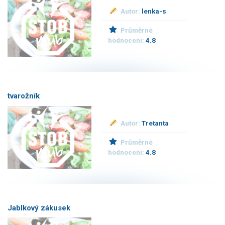
Autor:
lenka-s
Průměrné
hodnocení:
4.8
tvarožník
Autor:
Tretanta
Průměrné
hodnocení:
4.8
Jablkový zákusek