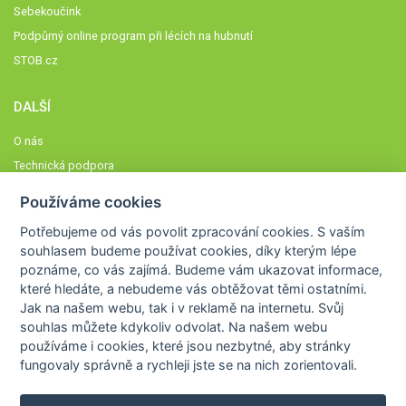
Sebekoučink
Podpůrný online program při lécích na hubnutí
STOB.cz
DALŠÍ
O nás
Technická podpora
Časté dotazy
Používáme cookies
Normy a zásady fungování STOBklubu
Potřebujeme od vás
povolit zpracování cookies
. S vaším
Členové STOBklubu
souhlasem budeme používat cookies, díky kterým lépe
Zásady nakládání s osobními údaji
poznáme,
co vás zajímá
. Budeme vám ukazovat
informace,
které hledáte
, a nebudeme vás obtěžovat těmi ostatními.
Otestujte se
Jak na našem webu, tak i v reklamě na internetu. Svůj
Spočítejte si
souhlas můžete kdykoliv odvolat. Na našem webu
Výzva 52
používáme i cookies, které jsou nezbytné
, aby stránky
fungovaly správně a rychleji jste se na nich zorientovali.