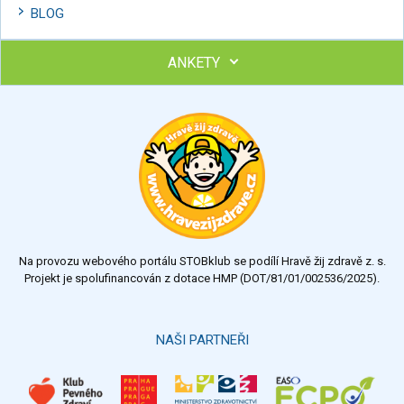
BLOG
ANKETY
Ohodnoťte program Sebekoučink
výborný
velmi dobrý
dobrý
dostatečný
nedostatečný
Na provozu webového portálu STOBklub se podílí Hravě žij zdravě z. s.
Výsledky
Všechny ankety
Projekt je spolufinancován z dotace HMP (DOT/81/01/002536/2025).
Hlasovat
NAŠI PARTNEŘI