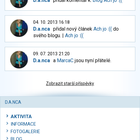
D.a.nca
přidal komentář k:
blog Ach jo :((
04. 10. 2013 16:18
D.a.nca
přidal nový článek
Ach jo :((
do
svého blogu. |
Ach jo :((
09. 07. 2013 21:20
D.a.nca
a
MarcaC
jsou nyní přátelé.
Zobrazit starší příspěvky
D.A.NCA
AKTIVITA
INFORMACE
FOTOGALERIE
BLOG