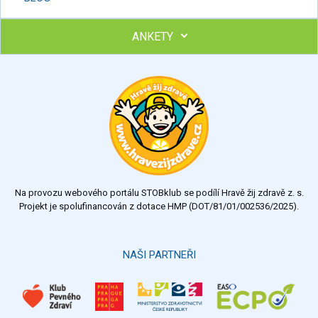
ANKETY
Ohodnoťte program Sebekoučink
výborný
velmi dobrý
dobrý
dostatečný
nedostatečný
Na provozu webového portálu STOBklub se podílí Hravě žij zdravě z. s.
Výsledky
Všechny ankety
Projekt je spolufinancován z dotace HMP (DOT/81/01/002536/2025).
Hlasovat
NAŠI PARTNEŘI