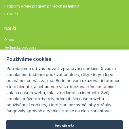
Podpůrný online program při lécích na hubnutí
STOB.cz
DALŠÍ
O nás
Technická podpora
Časté dotazy
Používáme cookies
Normy a zásady fungování STOBklubu
Potřebujeme od vás
povolit zpracování cookies
. S vaším
Členové STOBklubu
souhlasem budeme používat cookies, díky kterým lépe
Zásady nakládání s osobními údaji
poznáme,
co vás zajímá
. Budeme vám ukazovat
informace,
které hledáte
, a nebudeme vás obtěžovat těmi ostatními.
Otestujte se
Jak na našem webu, tak i v reklamě na internetu. Svůj
Spočítejte si
souhlas můžete kdykoliv odvolat. Na našem webu
Výzva 52
používáme i cookies, které jsou nezbytné
, aby stránky
fungovaly správně a rychleji jste se na nich zorientovali.
Povolit vše