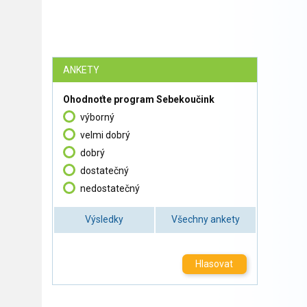
ANKETY
Ohodnoťte program Sebekoučink
výborný
velmi dobrý
dobrý
dostatečný
nedostatečný
Výsledky
Všechny ankety
Hlasovat