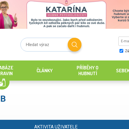
Zů
ABÁZE
PŘÍBĚHY O
ČLÁNKY
SEBE
RAVIN
HUBNUTÍ
.B
AKTIVITA UŽIVATELE