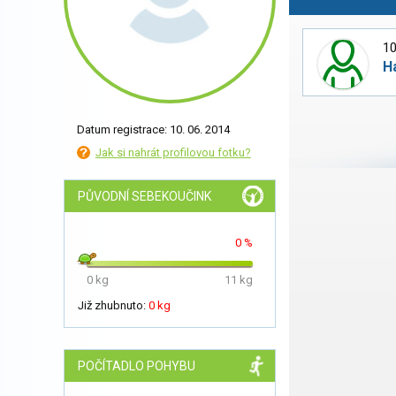
10
H
Datum registrace: 10. 06. 2014
Jak si nahrát profilovou fotku?
PŮVODNÍ SEBEKOUČINK
0 %
0 kg
11 kg
Již zhubnuto:
0 kg
POČÍTADLO POHYBU