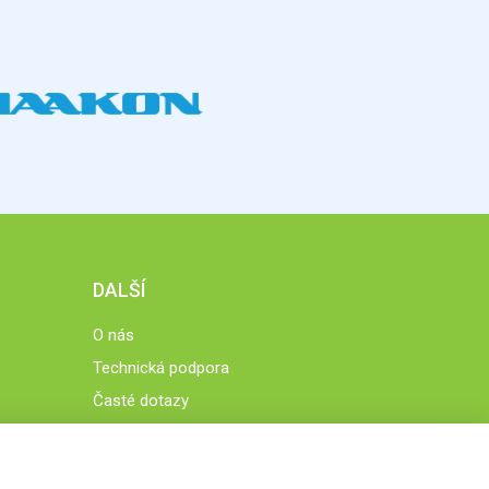
DALŠÍ
O nás
Technická podpora
Časté dotazy
Normy a zásady fungování STOBklubu
Členové STOBklubu