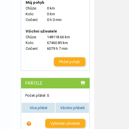
Můj pohyb
Chůze:
0 km
Kolo:
0 km
Cvičení:
0 h 0 min
Všichni uživatelé
Chůze:
148118.66 km
Kolo:
67460.85 km
Cvičení:
6079 h 7 min
Přidat pohyb
PŘÁTELÉ
Počet přátel: 0
Více přátel
Všichni přátelé
Vyhledat uživatele