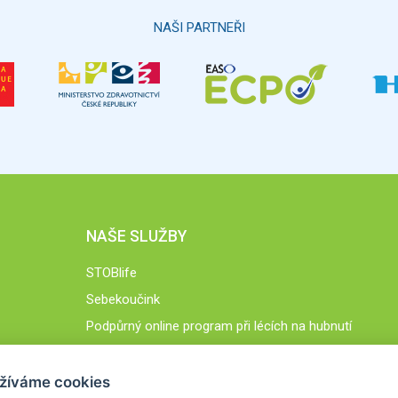
NAŠI PARTNEŘI
NAŠE SLUŽBY
STOBlife
Sebekoučink
Podpůrný online program při lécích na hubnutí
STOB.cz
žíváme cookies