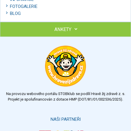
FOTOGALERIE
BLOG
ANKETY
Ohodnoťte program Sebekoučink
výborný
velmi dobrý
dobrý
dostatečný
nedostatečný
Na provozu webového portálu STOBklub se podílí Hravě žij zdravě z. s.
Výsledky
Všechny ankety
Projekt je spolufinancován z dotace HMP (DOT/81/01/002536/2025).
Hlasovat
NAŠI PARTNEŘI