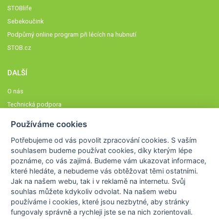
STOBlife
Sebekoučink
Podpůrný online program při lécích na hubnutí
STOB.cz
DALŠÍ
O nás
Technická podpora
Časté dotazy
Používáme cookies
Normy a zásady fungování STOBklubu
Potřebujeme od vás
povolit zpracování cookies
. S vaším
Členové STOBklubu
souhlasem budeme používat cookies, díky kterým lépe
Zásady nakládání s osobními údaji
poznáme,
co vás zajímá
. Budeme vám ukazovat
informace,
které hledáte
, a nebudeme vás obtěžovat těmi ostatními.
Otestujte se
Jak na našem webu, tak i v reklamě na internetu. Svůj
Spočítejte si
souhlas můžete kdykoliv odvolat. Na našem webu
Výzva 52
používáme i cookies, které jsou nezbytné
, aby stránky
fungovaly správně a rychleji jste se na nich zorientovali.