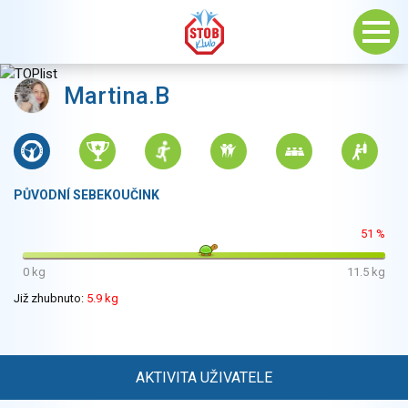
Martina.B
PŮVODNÍ SEBEKOUČINK
51 %
0 kg
11.5 kg
Již zhubnuto:
5.9 kg
AKTIVITA UŽIVATELE