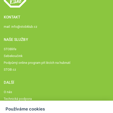
KONTAKT
mail:
info@stobklub.cz
NAŠE SLUŽBY
STOBlife
Sebekoučink
Podpůrný online program při lécích na hubnutí
STOB.cz
DALŠÍ
O nás
Technická podpora
Časté dotazy
Používáme cookies
Normy a zásady fungování STOBklubu