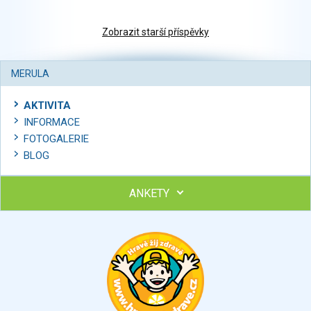
Zobrazit starší příspěvky
MERULA
AKTIVITA
INFORMACE
FOTOGALERIE
BLOG
ANKETY
Ohodnoťte program Sebekoučink
výborný
velmi dobrý
dobrý
dostatečný