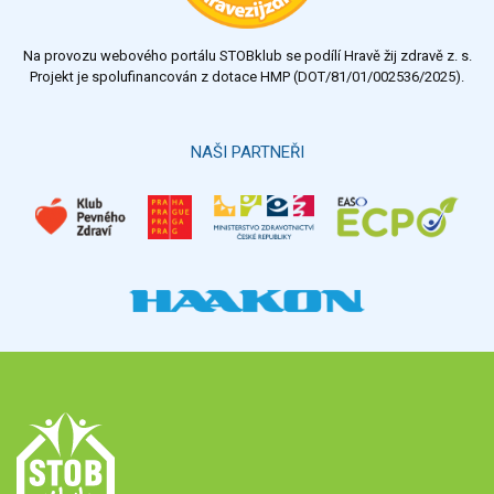
nedostatečný
Na provozu webového portálu STOBklub se podílí Hravě žij zdravě z. s.
Výsledky
Všechny ankety
Projekt je spolufinancován z dotace HMP (DOT/81/01/002536/2025).
Hlasovat
NAŠI PARTNEŘI