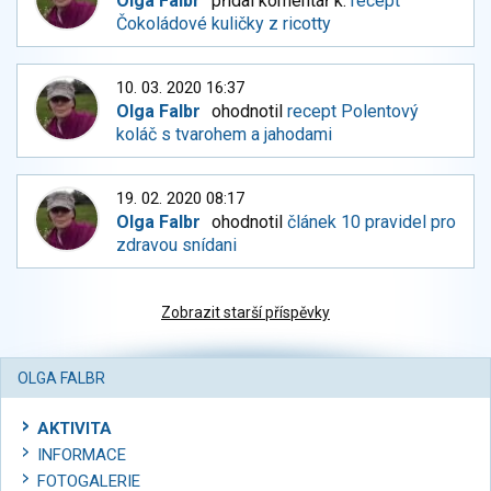
Olga Falbr
přidal komentář k:
recept
Čokoládové kuličky z ricotty
10. 03. 2020 16:37
Olga Falbr
ohodnotil
recept Polentový
koláč s tvarohem a jahodami
19. 02. 2020 08:17
Olga Falbr
ohodnotil
článek 10 pravidel pro
zdravou snídani
Zobrazit starší příspěvky
OLGA FALBR
AKTIVITA
INFORMACE
FOTOGALERIE