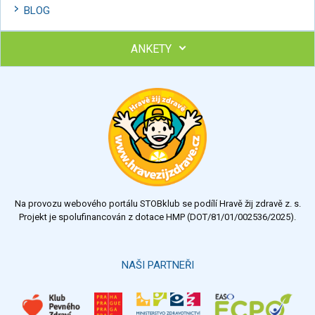
BLOG
ANKETY
Ohodnoťte program Sebekoučink
výborný
velmi dobrý
dobrý
dostatečný
nedostatečný
Na provozu webového portálu STOBklub se podílí Hravě žij zdravě z. s.
Výsledky
Všechny ankety
Projekt je spolufinancován z dotace HMP (DOT/81/01/002536/2025).
Hlasovat
NAŠI PARTNEŘI