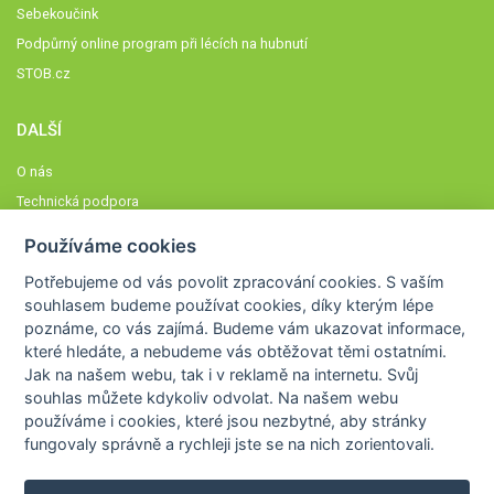
Sebekoučink
Podpůrný online program při lécích na hubnutí
STOB.cz
DALŠÍ
O nás
Technická podpora
Časté dotazy
Používáme cookies
Normy a zásady fungování STOBklubu
Potřebujeme od vás
povolit zpracování cookies
. S vaším
Členové STOBklubu
souhlasem budeme používat cookies, díky kterým lépe
Zásady nakládání s osobními údaji
poznáme,
co vás zajímá
. Budeme vám ukazovat
informace,
které hledáte
, a nebudeme vás obtěžovat těmi ostatními.
Otestujte se
Jak na našem webu, tak i v reklamě na internetu. Svůj
Spočítejte si
souhlas můžete kdykoliv odvolat. Na našem webu
Výzva 52
používáme i cookies, které jsou nezbytné
, aby stránky
fungovaly správně a rychleji jste se na nich zorientovali.