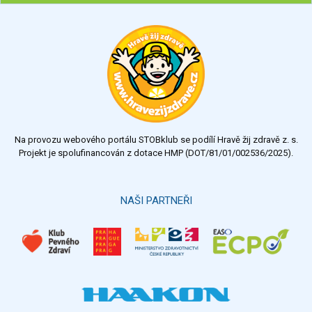
Ohodnoťte program Sebekoučink
výborný
velmi dobrý
dobrý
dostatečný
nedostatečný
Na provozu webového portálu STOBklub se podílí Hravě žij zdravě z. s.
Výsledky
Všechny ankety
Projekt je spolufinancován z dotace HMP (DOT/81/01/002536/2025).
Hlasovat
NAŠI PARTNEŘI