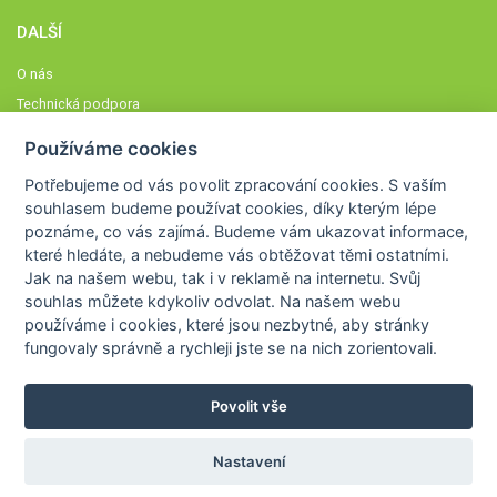
DALŠÍ
O nás
Technická podpora
Časté dotazy
Používáme cookies
Normy a zásady fungování STOBklubu
Potřebujeme od vás
povolit zpracování cookies
. S vaším
Členové STOBklubu
souhlasem budeme používat cookies, díky kterým lépe
Zásady nakládání s osobními údaji
poznáme,
co vás zajímá
. Budeme vám ukazovat
informace,
které hledáte
, a nebudeme vás obtěžovat těmi ostatními.
Otestujte se
Jak na našem webu, tak i v reklamě na internetu. Svůj
Spočítejte si
souhlas můžete kdykoliv odvolat. Na našem webu
Výzva 52
používáme i cookies, které jsou nezbytné
, aby stránky
fungovaly správně a rychleji jste se na nich zorientovali.
Povolit vše
COPYRIGHT © 2026
STOB
WWW.STOB.CZ
,
KLUB
WWW.HRAVEZIJZDRAVE.CZ
Nastavení