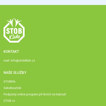
KONTAKT
mail:
info@stobklub.cz
NAŠE SLUŽBY
STOBlife
Sebekoučink
Podpůrný online program při lécích na hubnutí
STOB.cz