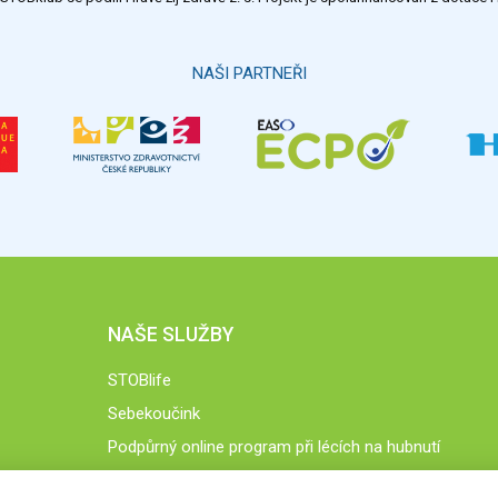
NAŠI PARTNEŘI
NAŠE SLUŽBY
STOBlife
Sebekoučink
Podpůrný online program při lécích na hubnutí
STOB.cz