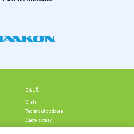
DALŠÍ
O nás
Technická podpora
Časté dotazy
Normy a zásady fungování STOBklubu