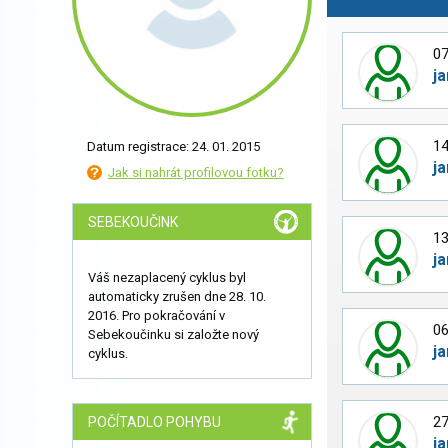
07
j
14
Datum registrace: 24. 01. 2015
j
Jak si nahrát profilovou fotku?
SEBEKOUČINK
13
j
Váš nezaplacený cyklus byl
automaticky zrušen dne 28. 10.
2016. Pro pokračování v
06
Sebekoučinku si založte nový
j
cyklus.
27
POČÍTADLO POHYBU
j