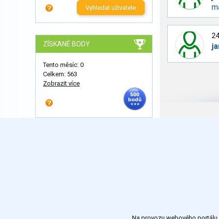
m
Vyhledat uživatele
24
ZÍSKANÉ BODY
j
Tento měsíc: 0
Celkem: 563
Zobrazit více
Na provozu webového portálu S