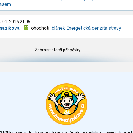
asem
. 01. 2015 21:06
anazikova
ohodnotil
článek Energetická denzita stravy
Zobrazit starší příspěvky
TOBklub se podílí Hravě žij zdravě z. s. Projekt je spolufinancován z dotac