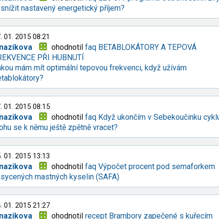
 snížit nastavený energetický příjem?
. 01. 2015 08:21
anazikova
ohodnotil
faq BETABLOKÁTORY A TEPOVÁ
REKVENCE PŘI HUBNUTÍ
kou mám mít optimální tepovou frekvenci, když užívám
tablokátory?
. 01. 2015 08:15
anazikova
ohodnotil
faq Když ukončím v Sebekoučinku cykl
hu se k němu ještě zpětně vracet?
. 01. 2015 13:13
anazikova
ohodnotil
faq Výpočet procent pod semaforkem
asycených mastných kyselin (SAFA)
. 01. 2015 21:27
anazikova
ohodnotil
recept Brambory zapečené s kuřecím