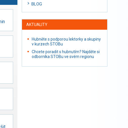
BLOG
nin
AKTUALITY
Hubněte s podporou lektorky a skupiny
v kurzech STOBu
Chcete poradit s hubnutím? Najděte si
odborníka STOBu ve svém regionu
šit