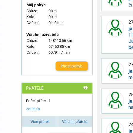
či
Můj pohyb
Chůze:
0 km
Kolo:
0 km
27
Cvičení:
0 h 0 min
j
F
Všichni uživatelé
Chůze:
148110.66 km
Ja
Kolo:
67460.85 km
be
Cvičení:
6079 h 7 min
27
Přidat pohyb
j
mo
PŘÁTELÉ
25
j
Počet přátel: 1
n
zojenka
Více přátel
Všichni přátelé
24
j