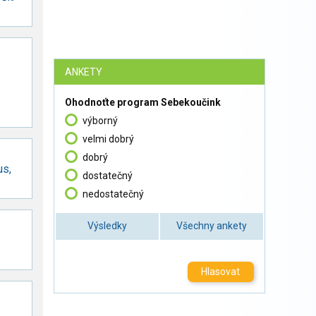
ANKETY
Ohodnoťte program Sebekoučink
výborný
velmi dobrý
dobrý
us,
dostatečný
nedostatečný
Výsledky
Všechny ankety
Hlasovat