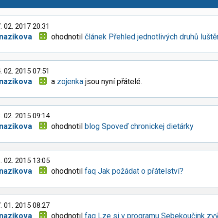
. 02. 2017 20:31
anazikova
ohodnotil
článek Přehled jednotlivých druhů luště
. 02. 2015 07:51
anazikova
a
zojenka
jsou nyní přátelé.
. 02. 2015 09:14
anazikova
ohodnotil
blog Spoveď chronickej dietárky
. 02. 2015 13:05
anazikova
ohodnotil
faq Jak požádat o přátelství?
. 01. 2015 08:27
anazikova
ohodnotil
faq Lze si v programu Sebekoučink zvý