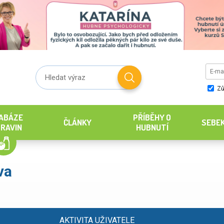
Zů
ABÁZE
PŘÍBĚHY O
ČLÁNKY
SEBE
RAVIN
HUBNUTÍ
va
AKTIVITA UŽIVATELE