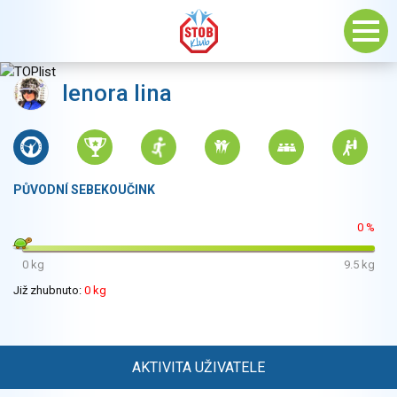
lenora lina
PŮVODNÍ SEBEKOUČINK
0 %
0 kg
9.5 kg
Již zhubnuto:
0 kg
AKTIVITA UŽIVATELE