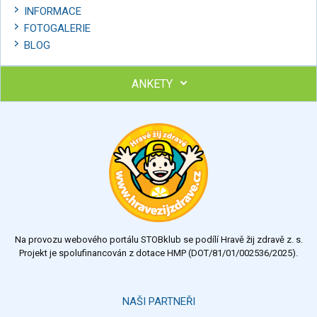
INFORMACE
FOTOGALERIE
BLOG
ANKETY
Ohodnoťte program Sebekoučink
výborný
velmi dobrý
dobrý
dostatečný
nedostatečný
Na provozu webového portálu STOBklub se podílí Hravě žij zdravě z. s.
Výsledky
Všechny ankety
Projekt je spolufinancován z dotace HMP (DOT/81/01/002536/2025).
Hlasovat
NAŠI PARTNEŘI