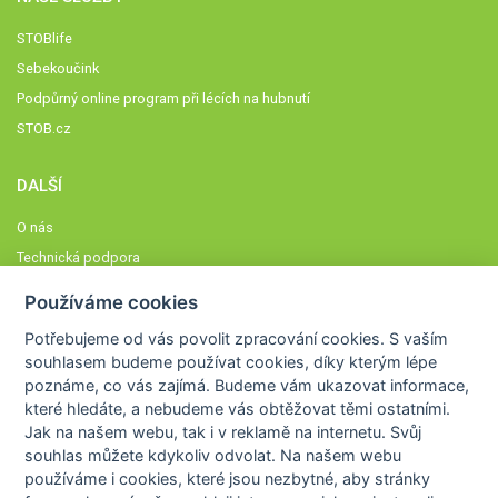
STOBlife
Sebekoučink
Podpůrný online program při lécích na hubnutí
STOB.cz
DALŠÍ
O nás
Technická podpora
Časté dotazy
Používáme cookies
Normy a zásady fungování STOBklubu
Potřebujeme od vás
povolit zpracování cookies
. S vaším
Členové STOBklubu
souhlasem budeme používat cookies, díky kterým lépe
Zásady nakládání s osobními údaji
poznáme,
co vás zajímá
. Budeme vám ukazovat
informace,
které hledáte
, a nebudeme vás obtěžovat těmi ostatními.
Otestujte se
Jak na našem webu, tak i v reklamě na internetu. Svůj
Spočítejte si
souhlas můžete kdykoliv odvolat. Na našem webu
Výzva 52
používáme i cookies, které jsou nezbytné
, aby stránky