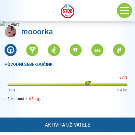
mooorka
PŮVODNÍ SEBEKOUČINK
67 %
0 kg
9.4 kg
Již zhubnuto:
6.3 kg
AKTIVITA UŽIVATELE