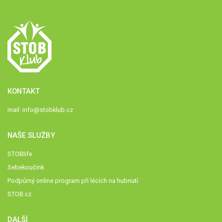
KONTAKT
mail:
info@stobklub.cz
NAŠE SLUŽBY
STOBlife
Sebekoučink
Podpůrný online program při lécích na hubnutí
STOB.cz
DALŠÍ