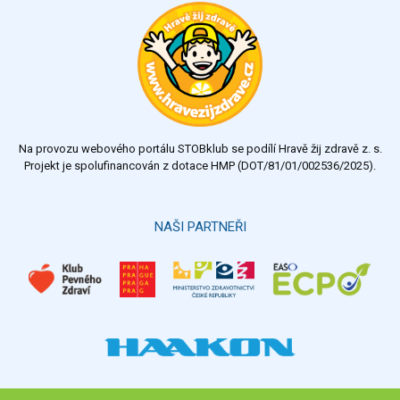
výborný
velmi dobrý
dobrý
dostatečný
nedostatečný
Na provozu webového portálu STOBklub se podílí Hravě žij zdravě z. s.
Výsledky
Všechny ankety
Projekt je spolufinancován z dotace HMP (DOT/81/01/002536/2025).
Hlasovat
NAŠI PARTNEŘI