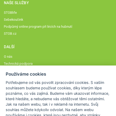
NAŠE SLUŽBY
STOBlife
Sebekoučink
Podpůrný online program při lécích na hubnutí
STOB.cz
DALŠÍ
O nás
Technická podpora
Časté dotazy
Používáme cookies
Normy a zásady fungování STOBklubu
Potřebujeme od vás
povolit zpracování cookies
. S vaším
Členové STOBklubu
souhlasem budeme používat cookies, díky kterým lépe
Zásady nakládání s osobními údaji
poznáme,
co vás zajímá
. Budeme vám ukazovat
informace,
které hledáte
, a nebudeme vás obtěžovat těmi ostatními.
Otestujte se
Jak na našem webu, tak i v reklamě na internetu. Svůj
Spočítejte si
souhlas můžete kdykoliv odvolat. Na našem webu
Výzva 52
používáme i cookies, které jsou nezbytné
, aby stránky