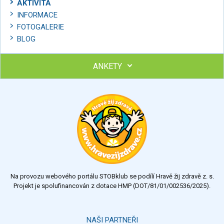
AKTIVITA
INFORMACE
FOTOGALERIE
BLOG
ANKETY
Ohodnoťte program Sebekoučink
výborný
velmi dobrý
dobrý
dostatečný
nedostatečný
Na provozu webového portálu STOBklub se podílí Hravě žij zdravě z. s.
Výsledky
Všechny ankety
Projekt je spolufinancován z dotace HMP (DOT/81/01/002536/2025).
Hlasovat
NAŠI PARTNEŘI