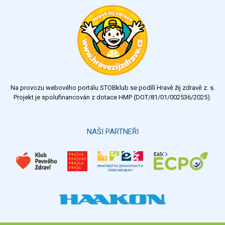
Ohodnoťte program Sebekoučink
výborný
velmi dobrý
dobrý
dostatečný
nedostatečný
Na provozu webového portálu STOBklub se podílí Hravě žij zdravě z. s.
Výsledky
Všechny ankety
Projekt je spolufinancován z dotace HMP (DOT/81/01/002536/2025).
Hlasovat
NAŠI PARTNEŘI