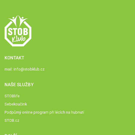
KONTAKT
mail:
info@stobklub.cz
NAŠE SLUŽBY
STOBlife
Sebekoučink
Podpůrný online program při lécích na hubnutí
STOB.cz