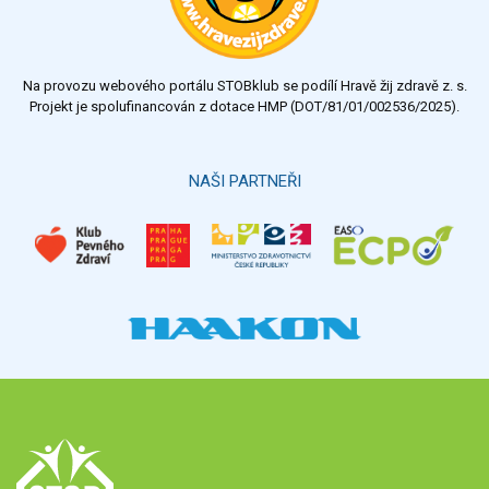
dostatečný
nedostatečný
Na provozu webového portálu STOBklub se podílí Hravě žij zdravě z. s.
Výsledky
Všechny ankety
Projekt je spolufinancován z dotace HMP (DOT/81/01/002536/2025).
Hlasovat
NAŠI PARTNEŘI