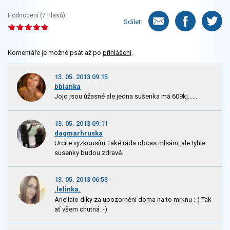
Hodnocení (
7
hlasů):
Sdílet:
Komentáře je možné psát až po
přihlášení
.
13. 05. 2013 09:15
bblanka
Jojo jsou úžasné ale jedna sušenka má 609kj......
13. 05. 2013 09:11
dagmarhruska
Urcite vyzkousím, také ráda obcas mlsám, ale tyhle
susenky budou zdravé.
13. 05. 2013 06:53
.lelinka.
Ariellaio díky za upozornění doma na to mrknu :-) Tak
ať všem chutná :-)