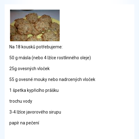
Na 18 kousků potřebujeme:
50 g másla (nebo 4 lžíce rostlinného oleje)
25g ovesných vloček
55 g ovesné mouky nebo nadrcených vloček
1 špetka kypřicího prášku
trochu vody
3-4 lžíce javorového sirupu
papír na pečení