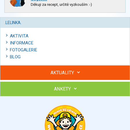
Děkuji za recept, určitě vyzkouším :-)
.LELINKA.
AKTIVITA
INFORMACE
FOTOGALERIE
BLOG
AKTUALITY
ANKETY
Hubněte s podporou lektorky a skupiny v kurzech STOBu
Chcete poradit s hubnutím? Najděte si odborníka STOBu ve
svém regionu
Ohodnoťte program Sebekoučink
výborný
velmi dobrý
dobrý