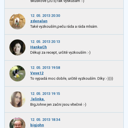
skúškové (20.5) tak vyskúšam :-)
12. 05. 2013 20:30
zdenalan
Také vyzkouším,peču ráda a ráda mlsám.
12. 05. 2013 20:13
HankaCh
Děkuji za recept, určitě vyzkouším :-)
12. 05. 2013 19:58
Veve12
To vypadá moc dobře, určitě vyzkouším. Díky :-))))
12. 05. 2013 19:15
.lelinka.
BigJohne jen začni jsou vítečné :-)
12. 05. 2013 18:34
bigjohn