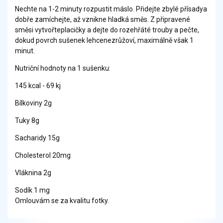
Nechte na 1-2 minuty rozpustit máslo. Přidejte zbylé přísadya
dobře zamíchejte, až vznikne hladká směs. Z připravené
směsi vytvořteplacičky a dejte do rozehřáté trouby a pečte,
dokud povrch sušenek lehcenezrůžoví, maximálně však 1
minut.
Nutriční hodnoty na 1 sušenku:
145 kcal - 69 kj
Bílkoviny 2g
Tuky 8g
Sacharidy 15g
Cholesterol 20mg
Vláknina 2g
Sodík 1 mg
Omlouvám se za kvalitu fotky.