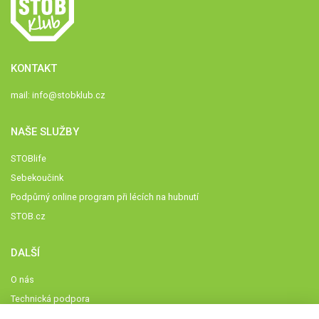
KONTAKT
mail:
info@stobklub.cz
NAŠE SLUŽBY
STOBlife
Sebekoučink
Podpůrný online program při lécích na hubnutí
STOB.cz
DALŠÍ
O nás
Technická podpora
Časté dotazy