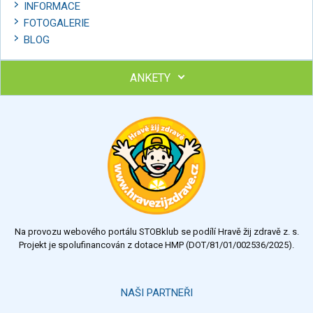
INFORMACE
FOTOGALERIE
BLOG
ANKETY
Ohodnoťte program Sebekoučink
výborný
velmi dobrý
dobrý
dostatečný
nedostatečný
Na provozu webového portálu STOBklub se podílí Hravě žij zdravě z. s.
Výsledky
Všechny ankety
Projekt je spolufinancován z dotace HMP (DOT/81/01/002536/2025).
Hlasovat
NAŠI PARTNEŘI