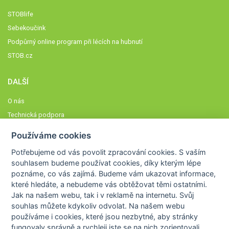
STOBlife
Sebekoučink
Podpůrný online program při lécích na hubnutí
STOB.cz
DALŠÍ
O nás
Technická podpora
Časté dotazy
Používáme cookies
Normy a zásady fungování STOBklubu
Potřebujeme od vás
povolit zpracování cookies
. S vaším
Členové STOBklubu
souhlasem budeme používat cookies, díky kterým lépe
Zásady nakládání s osobními údaji
poznáme,
co vás zajímá
. Budeme vám ukazovat
informace,
které hledáte
, a nebudeme vás obtěžovat těmi ostatními.
Otestujte se
Jak na našem webu, tak i v reklamě na internetu. Svůj
Spočítejte si
souhlas můžete kdykoliv odvolat. Na našem webu
Výzva 52
používáme i cookies, které jsou nezbytné
, aby stránky
fungovaly správně a rychleji jste se na nich zorientovali.