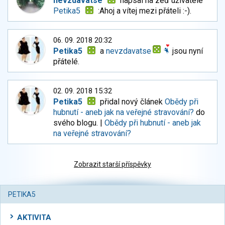
nevzdavatse
napsal na zeď uživatele
Petika5
:Ahoj a vítej mezi přáteli :-).
06. 09. 2018 20:32
Petika5
a
nevzdavatse
jsou nyní
přátelé.
02. 09. 2018 15:32
Petika5
přidal nový článek
Obědy při
hubnutí - aneb jak na veřejné stravování?
do
svého blogu. |
Obědy při hubnutí - aneb jak
na veřejné stravování?
Zobrazit starší příspěvky
PETIKA5
AKTIVITA