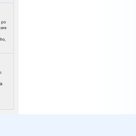
a po
kere
cho,
o
ak