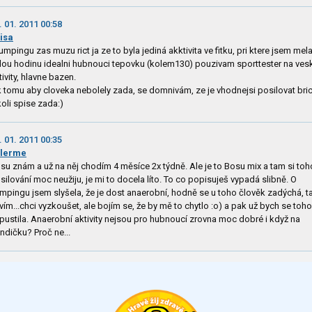
. 01. 2011 00:58
isa
jumpingu zas muzu rict ja ze to byla jediná akktivita ve fitku, pri ktere jsem mel
lou hodinu idealni hubnouci tepovku (kolem130) pouzivam sporttester na ves
tivity, hlavne bazen.
k tomu aby cloveka nebolely zada, se domnivám, ze je vhodnejsi posilovat bri
koli spise zada:)
. 01. 2011 00:35
alerme
su znám a už na něj chodím 4 měsíce 2x týdně. Ale je to Bosu mix a tam si toh
silování moc neužiju, je mi to docela líto. To co popisuješ vypadá slibně. O
mpingu jsem slyšela, že je dost anaerobní, hodně se u toho člověk zadýchá, t
vím...chci vyzkoušet, ale bojím se, že by mě to chytlo :o) a pak už bych se toho
pustila. Anaerobní aktivity nejsou pro hubnoucí zrovna moc dobré i když na
ndičku? Proč ne...