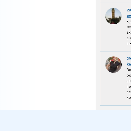
29
ev
k 
ce
ak
a 
ni
29
k
Bo
po
Ju
ne
ne
ko