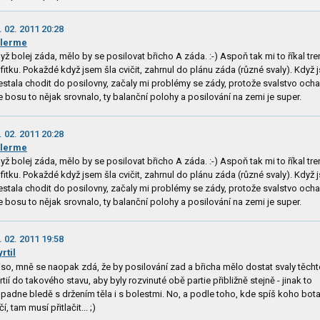
. 02. 2011 20:28
alerme
yž bolej záda, mělo by se posilovat břicho A záda. :-) Aspoň tak mi to říkal tre
 fitku. Pokaždé když jsem šla cvičit, zahrnul do plánu záda (různé svaly). Když
estala chodit do posilovny, začaly mi problémy se zády, protože svalstvo ochab
e bosu to nějak srovnalo, ty balanční polohy a posilování na zemi je super.
. 02. 2011 20:28
alerme
yž bolej záda, mělo by se posilovat břicho A záda. :-) Aspoň tak mi to říkal tre
 fitku. Pokaždé když jsem šla cvičit, zahrnul do plánu záda (různé svaly). Když
estala chodit do posilovny, začaly mi problémy se zády, protože svalstvo ochab
e bosu to nějak srovnalo, ty balanční polohy a posilování na zemi je super.
. 02. 2011 19:58
rtil
iso, mně se naopak zdá, že by posilování zad a břicha mělo dostat svaly těch
rtií do takového stavu, aby byly rozvinuté obě partie přibližně stejně - jinak to
padne bledě s držením těla i s bolestmi. No, a podle toho, kde spíš koho bot
čí, tam musí přitlačit... ;)