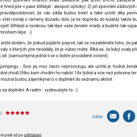
pomocí zpevnění břišních svalů dokážete pak držet břicho zatažené
e hned jste v pase štíhlejší - alespoň opticky). 2) při zpevnění zádových
pravděpodobnost, že vás záda budou bolet a také určitě díky pevn
stát rovněji s rameny dozadu dolů (a ne dopředu do kulata) takže b
 opět štíhlejší a vyniknou tak lépe vaše ženské vnady a budete tak vypa
e mnohem lépe. :-)
u ještě dodám, že pokud půjdete poprvé, tak se nezalekněte toho, že pa
valy o kterých jste nevěděly, že je vůbec máte. Říká se, že když svaly př
ak sílí. (samozřejmě jedná-li se o dobře prováděné cvičení).
jumpingu - Sice jej moc často neprovozuju, ale určitě je hodně žensk
odně chodí (fitko kam chodím ho nabízí 14x týdně a více než polovina te
e možná budou zájemkyně/ci o doplnění do seznamu aktivit.
za doplnění. A radím - vyzkoušejte to :-)
):
Sdílet:
né psát až po
přihlášení
.