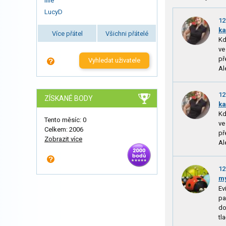
lilie
LucyD
12
k
Více přátel
Všichni přátelé
Kd
ve
př
Vyhledat uživatele
Al
12
ZÍSKANÉ BODY
k
Kd
Tento měsíc: 0
ve
Celkem: 2006
př
Zobrazit více
Al
12
my
Ev
pa
do
tla