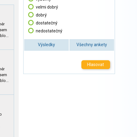
velmi dobrý
dobrý
dostatečný
nér
 jsem
nedostatečný
lo...
Výsledky
Všechny ankety
Hlasovat
nér
 jsem
lo...
to
a