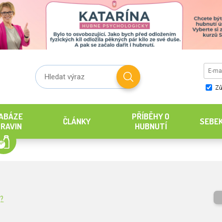
Zů
ABÁZE
PŘÍBĚHY O
ČLÁNKY
SEBE
RAVIN
HUBNUTÍ
g?