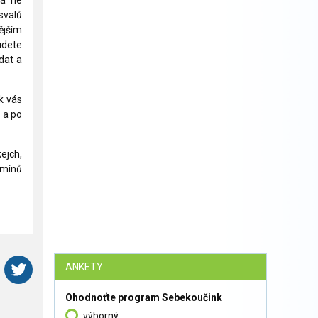
 a ne
 svalů
ějším
udete
dat a
k vás
i a po
ejch,
rmínů
ANKETY
Ohodnoťte program Sebekoučink
výborný