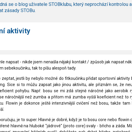
dná se o blog uživatele STOBklubu, který neprochází kontrolou a
at zásady STOBu.
í aktivity
le napsat - nikde jsem nenašla nějaký kontakt / způsob jak napsat ně
m sebekoučinku, tak to píšu alespoň tady.
 zeptat, jestli by nebylo možné do fitkoučinku přidat sportovní aktivity
ing. Sice si to můžu zapsat jako jinou aktivitu, ale přiznám se, že n
ficient pohybu. Např. bosu se mi zdá stejně náročné jako aerobik r
se náročnější než zumba a přitom má zumba vyšší koeficient než to r
u. Flowin je dokonce ještě intenzivnější cvičení než bosu, takže tam
ší.
poručuju, je to super. Hlavně je dobré, když je to bosu core nebo flowin 
řené hlavně na hluboké "jádrové" (proto core) svaly - břicho a záda. Má