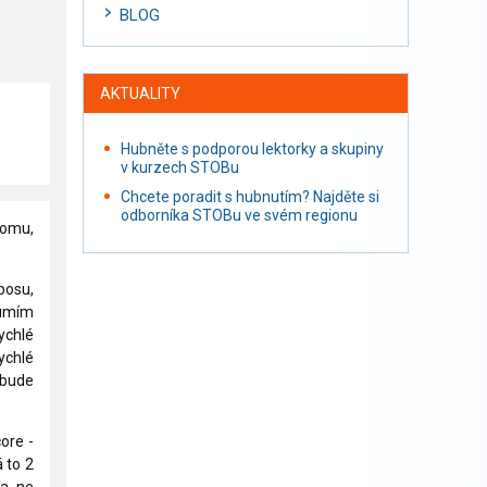
BLOG
AKTUALITY
Hubněte s podporou lektorky a skupiny
v kurzech STOBu
Chcete poradit s hubnutím? Najděte si
odborníka STOBu ve svém regionu
komu,
 bosu,
eumím
ychlé
ychlé
 bude
core -
 to 2