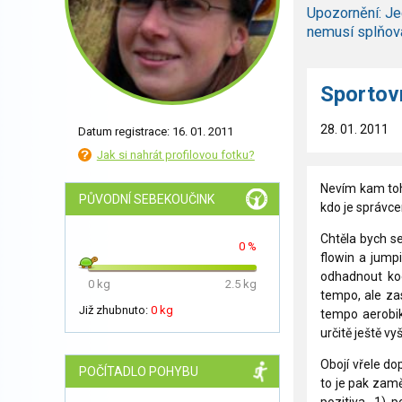
Upozornění: Je
nemusí splňov
Sportovn
28. 01. 2011
Datum registrace: 16. 01. 2011
Jak si nahrát profilovou fotku?
Nevím kam toh
PŮVODNÍ SEBEKOUČINK
kdo je správce
Chtěla bych se
0 %
flowin a jump
odhadnout koe
0 kg
2.5 kg
tempo, ale za
Již zhubnuto:
0 kg
tempo aerobik
určitě ještě vyš
Obojí vřele do
POČÍTADLO POHYBU
to je pak zamě