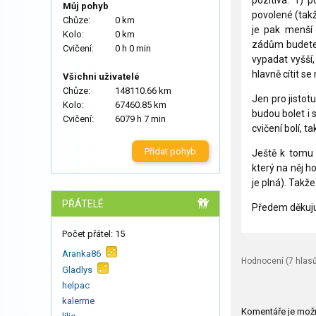
pozitiva. 1) 
Můj pohyb
povolené (takž
Chůze:
0 km
je pak menší 
Kolo:
0 km
zádům budete 
Cvičení:
0 h 0 min
vypadat vyšší,
hlavně cítit s
Všichni uživatelé
Chůze:
148110.66 km
Jen pro jistot
Kolo:
67460.85 km
budou bolet i s
Cvičení:
6079 h 7 min
cvičení bolí, t
Přidat pohyb
Ještě k tomu 
který na něj h
je plná). Takž
PŘÁTELÉ
Předem děkuju 
Počet přátel: 15
Aranka86
Hodnocení (
7
hlasů
Gladlys
helpac
kalerme
Komentáře je mož