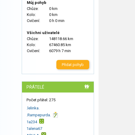
Můj pohyb
Chůze:
0 km
Kolo:
0 km
Cvičení:
0 h 0 min
Všichni uživatelé
Chůze:
148118.66 km
Kolo:
67460.85 km
Cvičení:
6079 h 7 min
Přidat pohyb
PŘÁTELÉ
Počet přátel: 275
.lelinka.
.Rampepurda.
1a234
1alena67