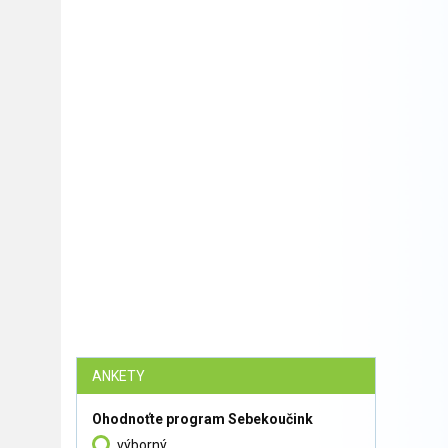
ANKETY
Ohodnoťte program Sebekoučink
výborný