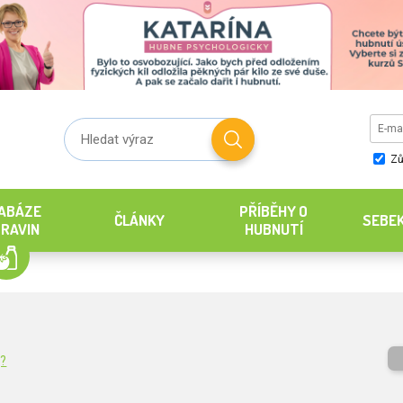
Zů
ABÁZE
PŘÍBĚHY O
ČLÁNKY
SEBE
RAVIN
HUBNUTÍ
g?