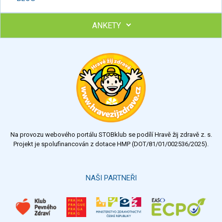
ANKETY
Ohodnoťte program Sebekoučink
výborný
velmi dobrý
dobrý
dostatečný
nedostatečný
Na provozu webového portálu STOBklub se podílí Hravě žij zdravě z. s.
Výsledky
Všechny ankety
Projekt je spolufinancován z dotace HMP (DOT/81/01/002536/2025).
Hlasovat
NAŠI PARTNEŘI