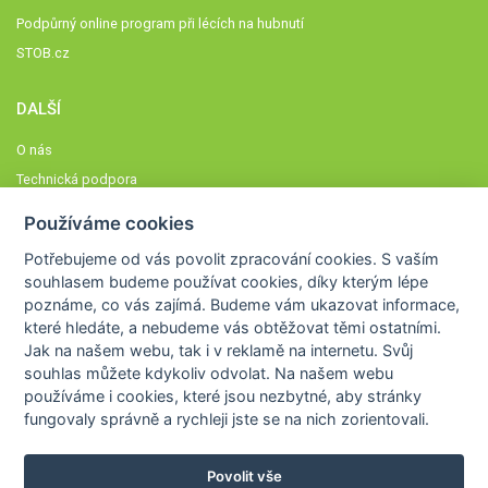
Podpůrný online program při lécích na hubnutí
STOB.cz
DALŠÍ
O nás
Technická podpora
Časté dotazy
Používáme cookies
Normy a zásady fungování STOBklubu
Potřebujeme od vás
povolit zpracování cookies
. S vaším
Členové STOBklubu
souhlasem budeme používat cookies, díky kterým lépe
Zásady nakládání s osobními údaji
poznáme,
co vás zajímá
. Budeme vám ukazovat
informace,
které hledáte
, a nebudeme vás obtěžovat těmi ostatními.
Otestujte se
Jak na našem webu, tak i v reklamě na internetu. Svůj
Spočítejte si
souhlas můžete kdykoliv odvolat. Na našem webu
Výzva 52
používáme i cookies, které jsou nezbytné
, aby stránky
fungovaly správně a rychleji jste se na nich zorientovali.
Povolit vše