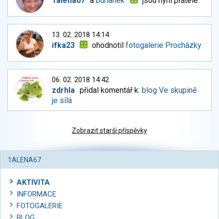
1alena67
a
burianek
jsou nyní přátelé.
13. 02. 2018 14:14
ifka23
ohodnotil
fotogalerie Procházky
06. 02. 2018 14:42
zdrhla
přidal komentář k:
blog Ve skupině
je sílá
Zobrazit starší příspěvky
1ALENA67
AKTIVITA
INFORMACE
FOTOGALERIE
BLOG