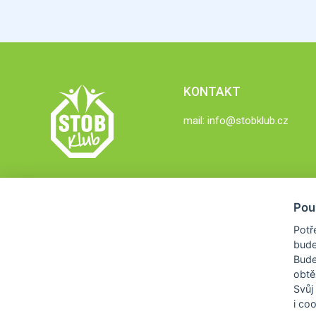
KONTAKT
mail:
info@stobklub.cz
Pou
Potř
bude
Bud
obtě
Svůj
i co