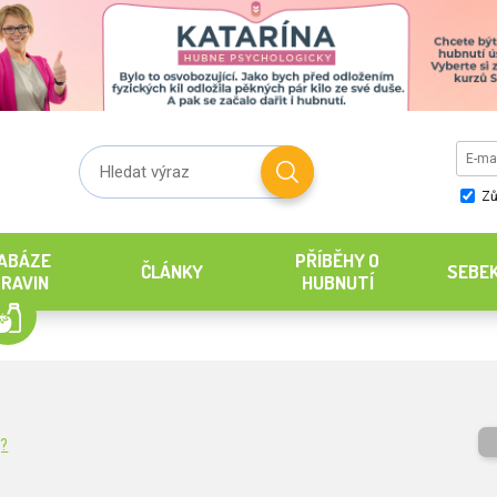
Zů
ABÁZE
PŘÍBĚHY O
ČLÁNKY
SEBE
RAVIN
HUBNUTÍ
g?