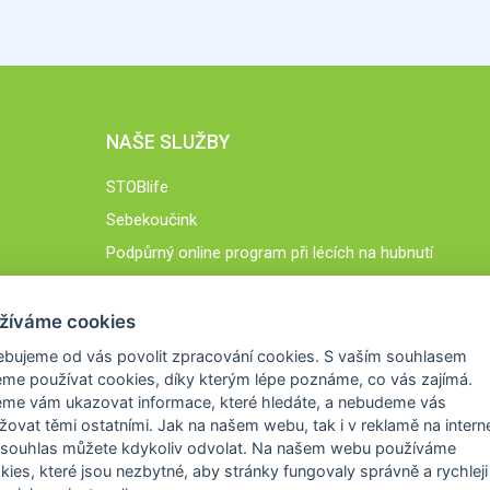
NAŠE SLUŽBY
STOBlife
Sebekoučink
Podpůrný online program při lécích na hubnutí
STOB.cz
žíváme cookies
ebujeme od vás
povolit zpracování cookies
. S vaším souhlasem
me používat cookies, díky kterým lépe poznáme,
co vás zajímá
.
eme vám ukazovat
informace, které hledáte
, a nebudeme vás
žovat těmi ostatními. Jak na našem webu, tak i v reklamě na intern
 souhlas můžete kdykoliv odvolat. Na našem webu
používáme
okies, které jsou nezbytné
, aby stránky fungovaly správně a rychleji 