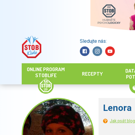
Sledujte nás:
Hledat
ONLINE PROGRAM
DAT
RECEPTY
STOBLIFE
POT
Lenora
Jak psát blo