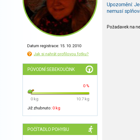
Upozornění: Je
nemusí splňov
Požadavek na nee
Datum registrace: 15. 10. 2010
Jak si nahrát profilovou fotku?
PŮVODNÍ SEBEKOUČINK
0 %
0 kg
10.7 kg
Již zhubnuto:
0 kg
POČÍTADLO POHYBU