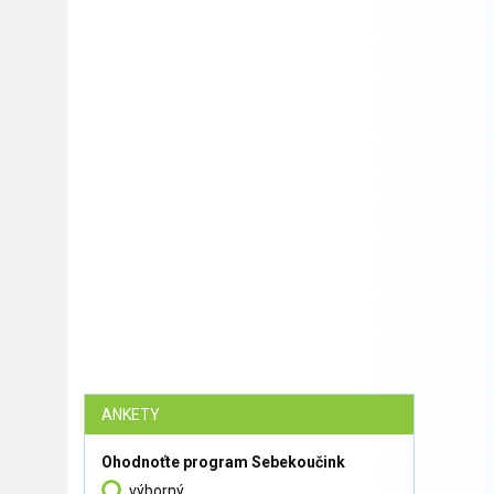
ANKETY
Ohodnoťte program Sebekoučink
výborný