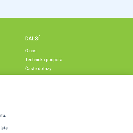
DALŠÍ
O nás
Technická podpora
Časté dotazy
Normy a zásady fungování STOBklubu
Členové STOBklubu
Zásady nakládání s osobními údaji
Otestujte se
Spočítejte si
etu.
Výzva 52
jste