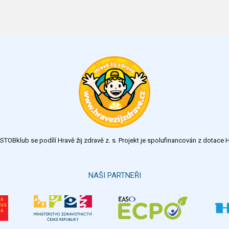
TOBklub se podílí Hravě žij zdravě z. s. Projekt je spolufinancován z dotac
NAŠI PARTNEŘI