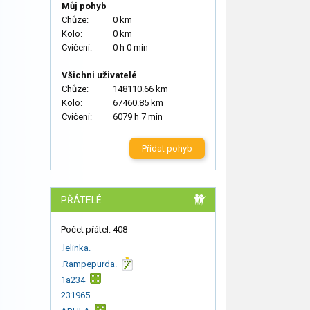
Můj pohyb
Chůze:
0 km
Kolo:
0 km
Cvičení:
0 h 0 min
Všichni uživatelé
Chůze:
148110.66 km
Kolo:
67460.85 km
Cvičení:
6079 h 7 min
Přidat pohyb
PŘÁTELÉ
Počet přátel: 408
.lelinka.
.Rampepurda.
1a234
231965