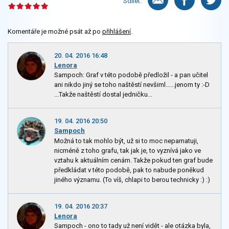
Sdílet:
Komentáře je možné psát až po
přihlášení
.
20. 04. 2016 16:48
Lenora
Sampoch: Graf v této podobě předložil - a pan učitel
ani nikdo jiný se toho naštěstí nevšiml......jenom ty :-D
...Takže naštěstí dostal jedničku...
19. 04. 2016 20:50
Sampoch
Možná to tak mohlo být, už si to moc nepamatuji,
nicméně z toho grafu, tak jak je, to vyznívá jako ve
vztahu k aktuálním cenám. Takže pokud ten graf bude
předkládat v této podobě, pak to nabude poněkud
jiného významu. (To víš, chlapi to berou technicky :) :)
19. 04. 2016 20:37
Lenora
Sampoch - ono to tady už není vidět - ale otázka byla,