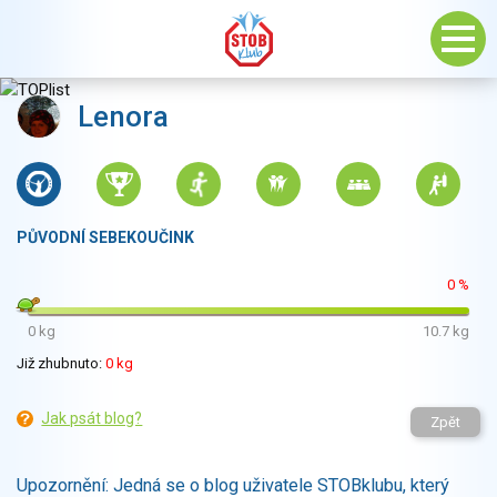
Lenora
PŮVODNÍ SEBEKOUČINK
0 %
0 kg
10.7 kg
Již zhubnuto:
0 kg
Jak psát blog?
Zpět
Upozornění: Jedná se o blog uživatele STOBklubu, který