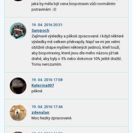
jaká by měla být cena biopotravin vůči normálním
potravinám :-D
19. 04. 2016 20:31
Sampoch
Zajímavé výsledky a pěkně zpracované. I když některé
výsledky mě celkem překvapily. Např se mi jen velmi
obtížně chápe myšlení některých jedinců, kteří touží,
aby biopotraviny, které jsou dle mého názoru již tak
drahé, aby byly o 5% nebo dokonce 10% ještě dražší.
Tomu nerozumím.
19. 04. 2016 17:58
Katerina007
pěkné
19. 04. 2016 17:44
zdenalan
Moc hezky zpracované.