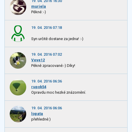
19. 04. 2016 16:30
muriela
Pěkné :-)
19. 04. 2016 07:18
Syn určitě dostane za jedna! :-)
19. 04. 2016 07:02
Veve12
Pěkně zpracované:-) Díky!
19. 04. 2016 06:36
rupok54
Opravdu moc hezké znázornění.
19. 04. 2016 06:06
lopata
přehledné:)