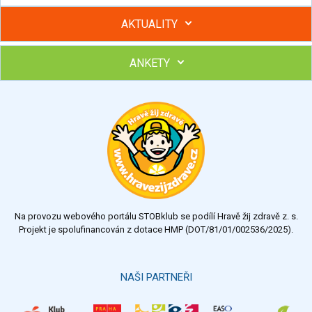
AKTUALITY
ANKETY
Hubněte s podporou lektorky a skupiny v kurzech STOBu
Chcete poradit s hubnutím? Najděte si odborníka STOBu ve
svém regionu
Ohodnoťte program Sebekoučink
výborný
velmi dobrý
dobrý
dostatečný
nedostatečný
Na provozu webového portálu STOBklub se podílí Hravě žij zdravě z. s.
Výsledky
Všechny ankety
Projekt je spolufinancován z dotace HMP (DOT/81/01/002536/2025).
Hlasovat
NAŠI PARTNEŘI