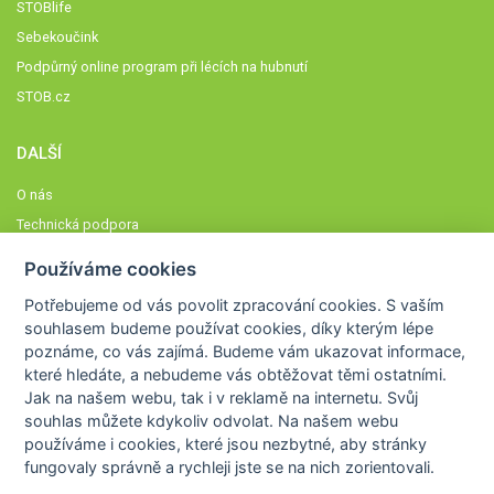
STOBlife
Sebekoučink
Podpůrný online program při lécích na hubnutí
STOB.cz
DALŠÍ
O nás
Technická podpora
Časté dotazy
Používáme cookies
Normy a zásady fungování STOBklubu
Potřebujeme od vás
povolit zpracování cookies
. S vaším
Členové STOBklubu
souhlasem budeme používat cookies, díky kterým lépe
Zásady nakládání s osobními údaji
poznáme,
co vás zajímá
. Budeme vám ukazovat
informace,
které hledáte
, a nebudeme vás obtěžovat těmi ostatními.
Otestujte se
Jak na našem webu, tak i v reklamě na internetu. Svůj
Spočítejte si
souhlas můžete kdykoliv odvolat. Na našem webu
Výzva 52
používáme i cookies, které jsou nezbytné
, aby stránky
fungovaly správně a rychleji jste se na nich zorientovali.