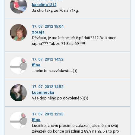
karolina1212
Já chci taky, ze 76 na 71kg.
17. 07. 2012 15:04
zorajs
Děvčata, je možné se ještě přidati???? Do konce
srpna??? Tak ze 71.8 na 69!!!!!!!
17. 07. 2012 14:52
ffloa
...hehe to su zvědavá...;-)))
17. 07. 2012 14:52
Lucinnecka
Vše doplněno po dovolené :-))))
17. 07. 2012 12:33
ffloa
Lucinko, znovu prosím o zařazení, ale měním svůj
závazek do konce prázdnin z 89,9 na 92,5 a to pro