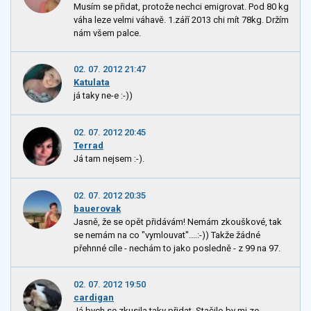
Musím se přidat, protože nechci emigrovat. Pod 80 kg
váha leze velmi váhavě. 1.září 2013 chi mít 78kg. Držím
nám všem palce.
02. 07. 2012 21:47
Katulata
já taky ne-e :-))
02. 07. 2012 20:45
Terrad
Já tam nejsem :-).
02. 07. 2012 20:35
bauerovak
Jasně, že se opět přidávám! Nemám zkouškové, tak
se nemám na co "vymlouvat"....:-)) Takže žádné
přehnné cíle - nechám to jako posledně - z 99 na 97.
02. 07. 2012 19:50
cardigan
Já bych se zkusila taky přidat. Stačilo by mi ze