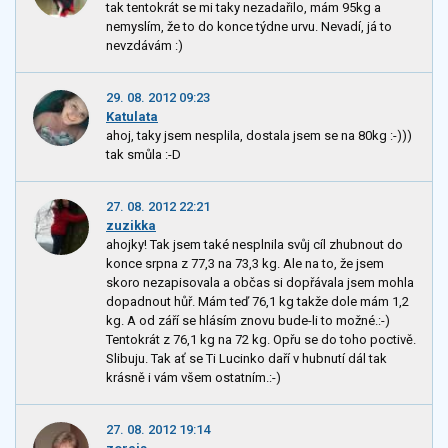
tak tentokrát se mi taky nezadařilo, mám 95kg a
nemyslím, že to do konce týdne urvu. Nevadí, já to
nevzdávám :)
29. 08. 2012 09:23
Katulata
ahoj, taky jsem nesplila, dostala jsem se na 80kg :-)))
tak smůla :-D
27. 08. 2012 22:21
zuzikka
ahojky! Tak jsem také nesplnila svůj cíl zhubnout do
konce srpna z 77,3 na 73,3 kg. Ale na to, že jsem
skoro nezapisovala a občas si dopřávala jsem mohla
dopadnout hůř. Mám teď 76,1 kg takže dole mám 1,2
kg. A od září se hlásím znovu bude-li to možné.:-)
Tentokrát z 76,1 kg na 72 kg. Opřu se do toho poctivě.
Slibuju. Tak ať se Ti Lucinko daří v hubnutí dál tak
krásně i vám všem ostatním.:-)
27. 08. 2012 19:14