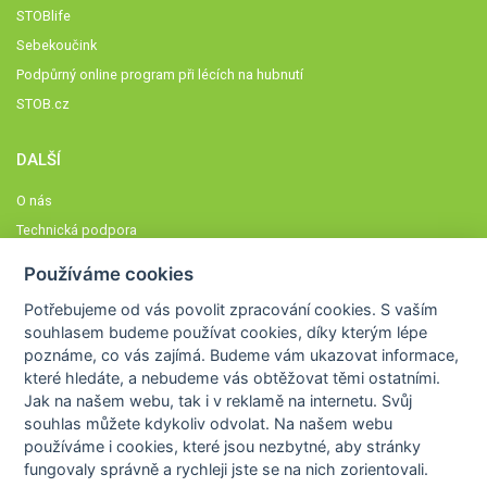
STOBlife
Sebekoučink
Podpůrný online program při lécích na hubnutí
STOB.cz
DALŠÍ
O nás
Technická podpora
Časté dotazy
Používáme cookies
Normy a zásady fungování STOBklubu
Potřebujeme od vás
povolit zpracování cookies
. S vaším
Členové STOBklubu
souhlasem budeme používat cookies, díky kterým lépe
Zásady nakládání s osobními údaji
poznáme,
co vás zajímá
. Budeme vám ukazovat
informace,
Otestujte se
které hledáte
, a nebudeme vás obtěžovat těmi ostatními.
Jak na našem webu, tak i v reklamě na internetu. Svůj
Spočítejte si
souhlas můžete kdykoliv odvolat. Na našem webu
Výzva 52
používáme i cookies, které jsou nezbytné
, aby stránky
fungovaly správně a rychleji jste se na nich zorientovali.