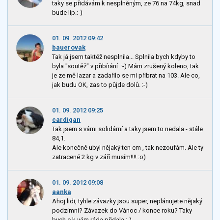
taky se přidávám k nesplněným, ze 76 na 74kg, snad
bude líp.:-)
01. 09. 2012 09:42
bauerovak
Tak já jsem taktéž nesplnila... Splnila bych kdyby to
byla "soutěž" v přibírání. :-) Mám zrušený koleno, tak
je ze mě lazar a zadařilo se mi přibrat na 103. Ale co,
jak budu OK, zas to půjde dolů. :-)
01. 09. 2012 09:25
cardigan
Tak jsem s vámi solidární a taky jsem to nedala - stále
84,1.
Ale konečně ubyl nějaký ten cm , tak nezoufám. Ale ty
zatracené 2 kg v září musím!!!! :o)
01. 09. 2012 09:08
aanka
Ahoj lidi, tyhle závazky jsou super, neplánujete nějaký
podzimní? Závazek do Vánoc / konce roku? Taky
bych e k vám ráda přidala :-)