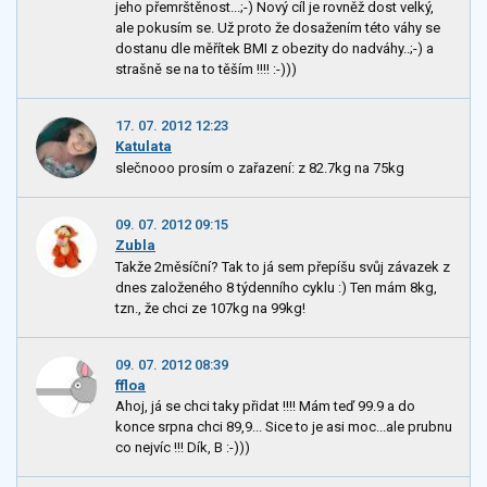
jeho přemrštěnost...;-) Nový cíl je rovněž dost velký,
ale pokusím se. Už proto že dosažením této váhy se
dostanu dle měřítek BMI z obezity do nadváhy..;-) a
strašně se na to těším !!!! :-)))
17. 07. 2012 12:23
Katulata
slečnooo prosím o zařazení: z 82.7kg na 75kg
09. 07. 2012 09:15
Zubla
Takže 2měsíční? Tak to já sem přepíšu svůj závazek z
dnes založeného 8 týdenního cyklu :) Ten mám 8kg,
tzn., že chci ze 107kg na 99kg!
09. 07. 2012 08:39
ffloa
Ahoj, já se chci taky přidat !!!! Mám teď 99.9 a do
konce srpna chci 89,9... Sice to je asi moc...ale prubnu
co nejvíc !!! Dík, B :-)))