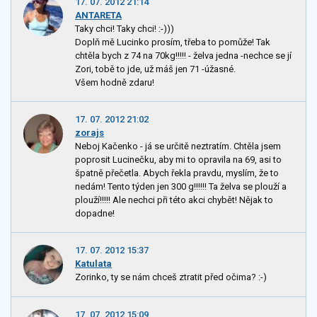
17. 07. 2012 21:14
ANTARETA
Taky chci! Taky chci! :-)))
Doplň mě Lucinko prosím, třeba to pomůže! Tak
chtěla bych z 74 na 70kg!!!!! - želva jedna -nechce se jí
Zori, tobě to jde, už máš jen 71 -úžasné.
Všem hodně zdaru!
17. 07. 2012 21:02
zorajs
Neboj Kačenko - já se určitě neztratím. Chtěla jsem
poprosit Lucinečku, aby mi to opravila na 69, asi to
špatně přečetla. Abych řekla pravdu, myslím, že to
nedám! Tento týden jen 300 g!!!!!! Ta želva se plouží a
plouží!!!!! Ale nechci při této akci chybět! Nějak to
dopadne!
17. 07. 2012 15:37
Katulata
Zorinko, ty se nám chceš ztratit před očima? :-)
17. 07. 2012 15:09