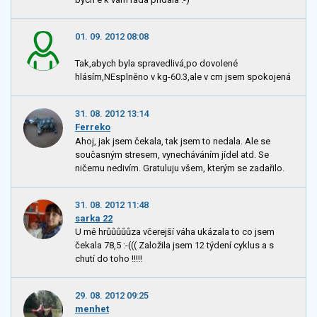
01. 09. 2012 08:08
Tak,abych byla spravedlivá,po dovolené
hlásím,NEsplněno v kg-60.3,ale v cm jsem spokojená
31. 08. 2012 13:14
Ferreko
Ahoj, jak jsem čekala, tak jsem to nedala. Ale se
současným stresem, vynecháváním jídel atd. Se
ničemu nedivím. Gratuluju všem, kterým se zadařilo.
31. 08. 2012 11:48
sarka 22
U mě hrůůůůůza včerejší váha ukázala to co jsem
čekala 78,5 :-((( Založila jsem 12 týdení cyklus a s
chutí do toho !!!!!
29. 08. 2012 09:25
menhet