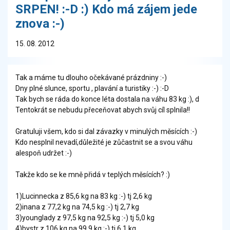
SRPEN! :-D :) Kdo má zájem jede
znova :-)
15. 08. 2012
Tak a máme tu dlouho očekávané prázdniny :-)
Dny plné slunce, sportu , plavání a turistiky :-) :-D
Tak bych se ráda do konce léta dostala na váhu 83 kg :), d
Tentokrát se nebudu přeceňovat abych svůj cíl splnila!!
Gratuluji všem, kdo si dal závazky v minulých měsících :-)
Kdo nesplnil nevadí,důležité je zůčastnit se a svou váhu
alespoň udržet :-)
Takže kdo se ke mně přidá v teplých měsících? :)
1)Lucinnecka z 85,6 kg na 83 kg :-) tj 2,6 kg
2)inana z 77,2 kg na 74,5 kg :-) tj 2,7 kg
3)younglady z 97,5 kg na 92,5 kg :-) tj 5,0 kg
4)bystr z 106 kg na 99,9 kg :-) tj 6,1 kg