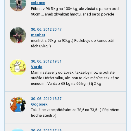
xxleoxx
Přibrat z 96.5 kg na 100+ kg, ale zůstat s pasem pod
90cm.... aneb zkvalitnit hmotu. snad se to povede
30. 06. 2012 20:47
menhet
menhet z 97kg na 92kg :) Potřebuju do konce září
těch 89kg :)
30. 06. 2012 19:51
Varda
Mám nastavený udržovák, takže by možná bohatě
stačilo Udržet váhu, ale jsou to dva měsíce, tak ať se
nenudím: Varda z 68 kg na 66 kg :-) tj 2 kg
30. 06. 2012 18:37
Gogosek
Tak já se zase přidávám ze 78,5 na 73,5 :-) Přeji všem
hodně štěstí :-)
30. 06. 2012 17:46