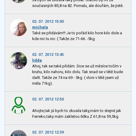
současných 85,8 na 82. Pomalu, ale doufám, že jistě.
02. 07. 2012 15:00
michala
Také se přidávám!!! Je to pořád kilo hore kilo dole a
kde nic tu nic :( Takže ze 71-66. -5kg.
02. 07. 2012 13:45
lidda
Ahoj, tak se také přidám. Sice se už měsíce točím v
kruhu, kilo nahoru, kilo dolu. Tak snad se v létě bude
dařit. Takže ze 74 na 69 - 5kg. ( vloni v létě jsem už
měla 71kg).
02. 07. 2012 12:50
Ahojte,tak já bych to zkusila taky,mám to stejné jak
Ferreko,taky mám zakletou 60ku.Z 61,8 na 59,5kg
02. 07. 2012 12:39