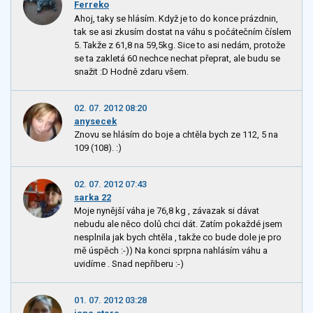
Ferreko
Ahoj, taky se hlásím. Když je to do konce prázdnin,
tak se asi zkusím dostat na váhu s počátečním číslem
5. Takže z 61,8 na 59,5kg. Sice to asi nedám, protože
se ta zakletá 60 nechce nechat přeprat, ale budu se
snažit :D Hodně zdaru všem.
02. 07. 2012 08:20
anysecek
Znovu se hlásím do boje a chtěla bych ze 112, 5 na
109 (108). :)
02. 07. 2012 07:43
sarka 22
Moje nynější váha je 76,8 kg , závazak si dávat
nebudu ale něco dolů chci dát. Zatím pokaždé jsem
nesplnila jak bych chtěla , takže co bude dole je pro
mě úspěch :-)) Na konci sprpna nahlásím váhu a
uvidíme . Snad nepřiberu :-)
01. 07. 2012 03:28