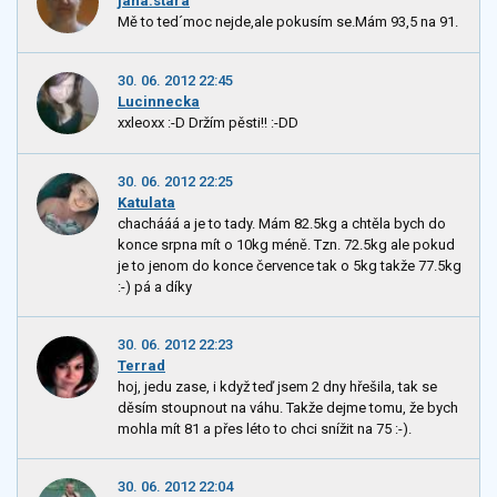
jana.stara
Mě to ted´moc nejde,ale pokusím se.Mám 93,5 na 91.
30. 06. 2012 22:45
Lucinnecka
xxleoxx :-D Držím pěsti!! :-DD
30. 06. 2012 22:25
Katulata
chachááá a je to tady. Mám 82.5kg a chtěla bych do
konce srpna mít o 10kg méně. Tzn. 72.5kg ale pokud
je to jenom do konce července tak o 5kg takže 77.5kg
:-) pá a díky
30. 06. 2012 22:23
Terrad
hoj, jedu zase, i když teď jsem 2 dny hřešila, tak se
děsím stoupnout na váhu. Takže dejme tomu, že bych
mohla mít 81 a přes léto to chci snížit na 75 :-).
30. 06. 2012 22:04