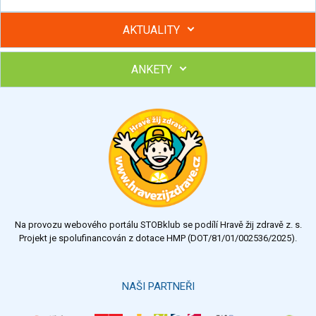
AKTUALITY
ANKETY
Hubněte s podporou lektorky a skupiny v kurzech STOBu
Chcete poradit s hubnutím? Najděte si odborníka STOBu ve
svém regionu
Ohodnoťte program Sebekoučink
výborný
velmi dobrý
dobrý
dostatečný
nedostatečný
Na provozu webového portálu STOBklub se podílí Hravě žij zdravě z. s.
Výsledky
Všechny ankety
Projekt je spolufinancován z dotace HMP (DOT/81/01/002536/2025).
Hlasovat
NAŠI PARTNEŘI