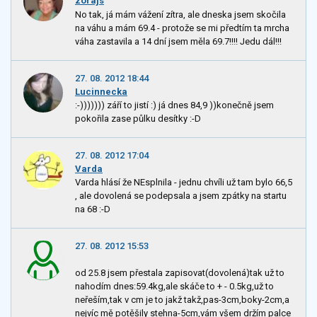
zorajs
No tak, já mám vážení zítra, ale dneska jsem skočila
na váhu a mám 69.4 - protože se mi předtím ta mrcha
váha zastavila a 14 dní jsem měla 69.7!!!! Jedu dál!!!
27. 08. 2012 18:44
Lucinnecka
:-))))))) září to jistí :) já dnes 84,9 ))konečně jsem
pokořila zase půlku desítky :-D
27. 08. 2012 17:04
Varda
Varda hlásí že NEsplnila - jednu chvíli už tam bylo 66,5
, ale dovolená se podepsala a jsem zpátky na startu
na 68 :-D
27. 08. 2012 15:53
od 25.8 jsem přestala zapisovat(dovolená)tak už to
nahodím dnes:59.4kg,ale skáče to + - 0.5kg,už to
neřeším,tak v cm je to jakž takž,pas-3cm,boky-2cm,a
nejvíc mě potěšily stehna-5cm,vám všem držím palce