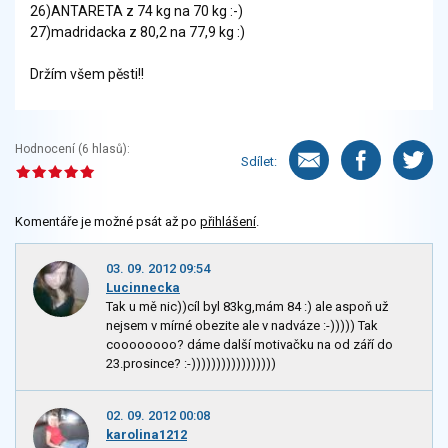
26)ANTARETA z 74 kg na 70 kg :-)
27)madridacka z 80,2 na 77,9 kg :)
Držím všem pěsti!!
Hodnocení (
6
hlasů):
Sdílet:
Komentáře je možné psát až po
přihlášení
.
03. 09. 2012 09:54
Lucinnecka
Tak u mě nic))cíl byl 83kg,mám 84 :) ale aspoň už
nejsem v mírné obezite ale v nadváze :-))))) Tak
coooooooo? dáme další motivačku na od září do
23.prosince? :-)))))))))))))))))
02. 09. 2012 00:08
karolina1212