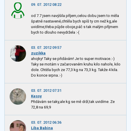
09. 07. 2012 08:22
od 7.7 jsem navýšila příjem,celou dobu jsem to měla
špatně nastavené,chtěla bych spíš ty cm než kg,ale
uvidíme,třeba půjde oboje,páč s tak malým příjmem
bych to dlouho nevydržela :-(
03. 07. 2012 09:57
zuzikka
ahojky! Taky se přidávám! Je to super motivace.:-)
Taky se motám v začarovaném kruhu kilo nahoře, kilo
dole. Chtěla bych ze 77,3 kg na 73,3 kg. Takže 4 kila.
Do konce srpna.:-)
03. 07. 2012 07:31
Kessy
Přidávám se taky,ale kg se mě drží,tak uvidíme. Ze
72,8 na 69,9
03. 07. 2012 06:36
Liba Babina