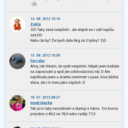
:-)))
13. 08. 2012 10:16
Zubla
:DD Taky zase nesplním...ale stejně se v září napíšu
zas:DD
Nebo že by? Že bych dala 6kg za 3 týdny? :DD
13. 08. 2012 10:09
Ferreko
Ahoj, tak hlásím, že opět nesplním. Nějak jsem kašlala
na zapisování a spíš jen udržovala bez něj :D Ale
nepřibrala jsem a ztratila centimetr v pase. Sice žádná
sláva, ale i to beru jako úspěch :D
18. 07. 2012 08:27
madridacka
Tak já to taky nevzdávám a startuji s Váma . Do konce
prázdnin z 80,2 na 78,0 nebo raději 77,9