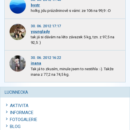
bystr
holky, jdu prázdninově s vámi: ze 106 na 99,9 :-D
30. 06. 2012 17:17
younglady
tak já si dávám na léto závazek 5 kg, tzn. z 97,5 na
92,5 :)
30. 06. 2012 16:22
inana
Tak já to zkusím, minule jsem to nestihla :-). Takže
inana z 77,2 na 74,5 kg.
LUCINNECKA
AKTIVITA
INFORMACE
FOTOGALERIE
BLOG