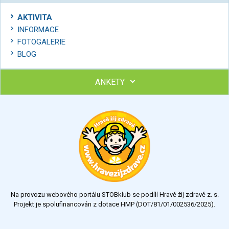
AKTIVITA
INFORMACE
FOTOGALERIE
BLOG
ANKETY
Ohodnoťte program Sebekoučink
výborný
velmi dobrý
dobrý
dostatečný
nedostatečný
Na provozu webového portálu STOBklub se podílí Hravě žij zdravě z. s.
Výsledky
Všechny ankety
Projekt je spolufinancován z dotace HMP (DOT/81/01/002536/2025).