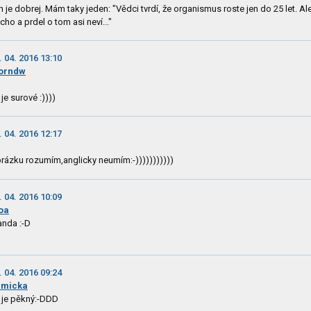
n je dobrej. Mám taky jeden: "Vědci tvrdí, že organismus roste jen do 25 let. Al
icho a prdel o tom asi neví..."
. 04. 2016 13:10
orndw
 je surové :))))
. 04. 2016 12:17
rázku rozumím,anglicky neumím:-)))))))))))
. 04. 2016 10:09
loa
anda :-D
. 04. 2016 09:24
umicka
 je pěkný:-DDD