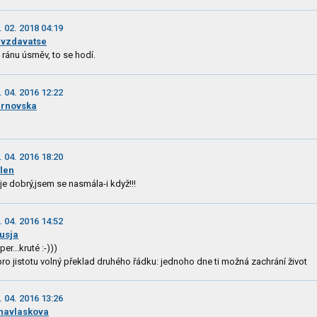
. 02. 2018 04:19
vzdavatse
 ránu úsměv, to se hodí.
. 04. 2016 12:22
rnovska
. 04. 2016 18:20
len
 je dobrý,jsem se nasmála-i když!!!
. 04. 2016 14:52
usja
per...kruté :-)))
pro jistotu volný překlad druhého řádku: jednoho dne ti možná zachrání život
. 04. 2016 13:26
navlaskova