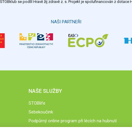
TOBklub se podílí Hravě žij zdravě z. s. Projekt je spolufinancován z dotac
NAŠI PARTNEŘI
NAŠE SLUŽBY
STOBlife
Sebekoučink
Podpůrný online program při lécích na hubnutí
STOB.cz