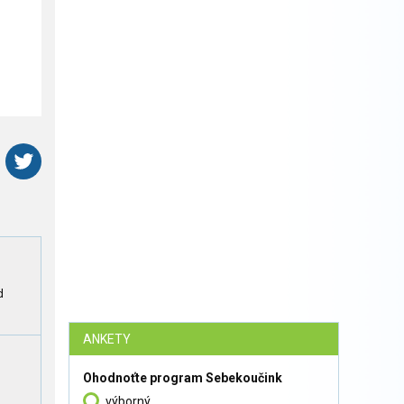
d
ANKETY
Ohodnoťte program Sebekoučink
výborný