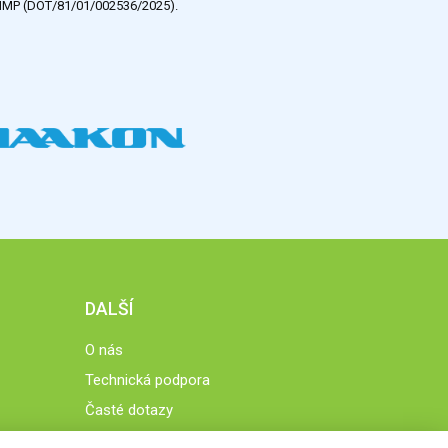
e HMP (DOT/81/01/002536/2025).
DALŠÍ
O nás
Technická podpora
Časté dotazy
Normy a zásady fungování STOBklubu