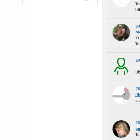
Te
bř
28
M
:D
To
28
Ob
28
ff
sr
28
g
To