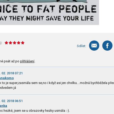
):
Sdílet:
né psát až po
přihlášení
.
. 02. 2018 07:21
anakomo
k to je super,zasmála sem se,no i když asi jen chvilku....možná bychběžela pře
dvedem já
. 02. 2018 06:51
anka
c hezké, jsem se u obrazovky hezky usmála :-).