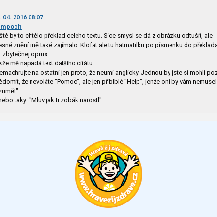
. 04. 2016 08:07
ampoch
íště by to chtělo překlad celého textu. Sice smysl se dá z obrázku odtušit, ale
esné znění mě také zajímalo. Klofat ale tu hatmatilku po písmenku do překlad
l zbytečnej oprus.
kže mě napadá text dalšího citátu.
emachrujte na ostatní jen proto, že neumí anglicky. Jednou by jste si mohli po
ědomit, že nevoláte "Pomoc", ale jen přiblblé "Help", jenže oni by vám nemusel
zumět".
nebo taky: "Mluv jak ti zobák narostl".