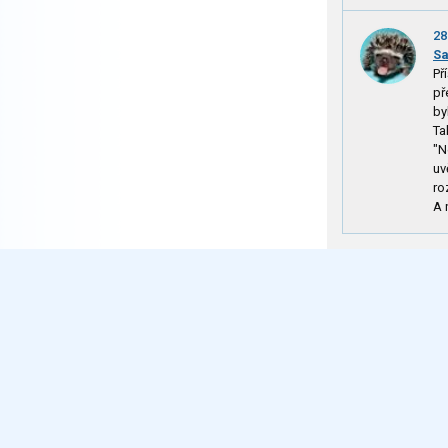
28
S
Př
př
by
Ta
"N
uv
ro
A 