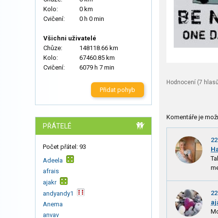
Kolo:
0 km
Cvičení:
0 h 0 min
Všichni uživatelé
Chůze:
148118.66 km
Kolo:
67460.85 km
Cvičení:
6079 h 7 min
Hodnocení (
7
hlasů
Přidat pohyb
Komentáře je mož
PŘÁTELÉ
22
Počet přátel: 93
H
Ta
Adeela
me
afrais
ajakr
22
andyandy1
aj
Anema
Mo
anvav