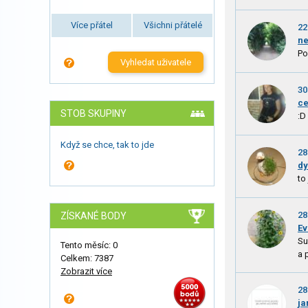
Více přátel
Všichni přátelé
22
ne
Po
Vyhledat uživatele
30
ce
STOB SKUPINY
:D
Když se chce, tak to jde
28
dy
to
28
ZÍSKANÉ BODY
Ev
Su
Tento měsíc: 0
a 
Celkem: 7387
Zobrazit více
28
ja