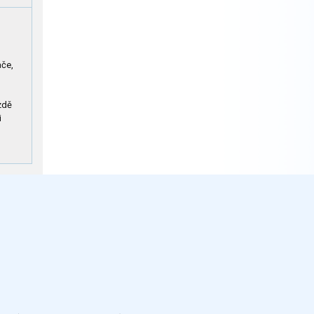
ače,
zdě
i