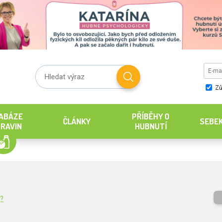
Zů
ABÁZE
PŘÍBĚHY O
ČLÁNKY
SEBE
RAVIN
HUBNUTÍ
g?