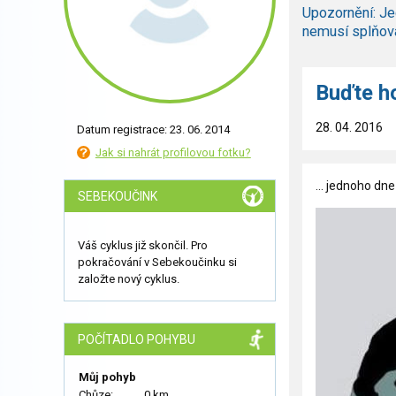
Upozornění: Je
nemusí splňov
Buďte ho
28. 04. 2016
Datum registrace: 23. 06. 2014
Jak si nahrát profilovou fotku?
... jednoho dn
SEBEKOUČINK
Váš cyklus již skončil. Pro
pokračování v Sebekoučinku si
založte nový cyklus.
POČÍTADLO POHYBU
Můj pohyb
Chůze:
0 km