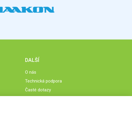
DALŠÍ
O nás
Technická podpora
Časté dotazy
Normy a zásady fungování STOBklubu
Členové STOBklubu
Zásady nakládání s osobními údaji
Otestujte se