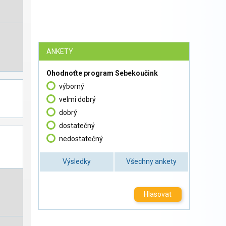
ANKETY
Ohodnoťte program Sebekoučink
výborný
velmi dobrý
dobrý
dostatečný
nedostatečný
Výsledky
Všechny ankety
Hlasovat