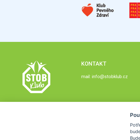
KONTAKT
mail:
info@stobklub.cz
Pou
Potř
bude
Bud