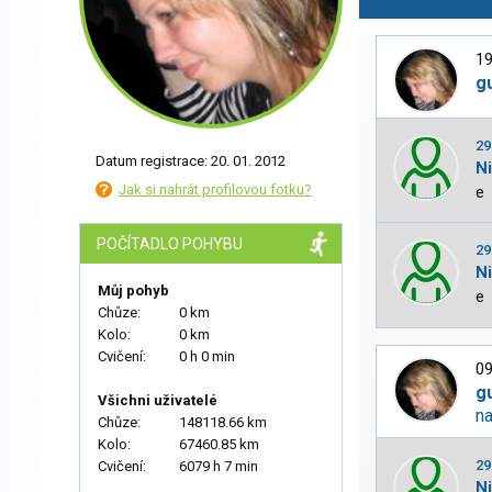
19
g
29
Datum registrace: 20. 01. 2012
N
Jak si nahrát profilovou fotku?
e
POČÍTADLO POHYBU
29
N
Můj pohyb
e
Chůze:
0 km
Kolo:
0 km
Cvičení:
0 h 0 min
09
g
Všichni uživatelé
na
Chůze:
148118.66 km
Kolo:
67460.85 km
29
Cvičení:
6079 h 7 min
N