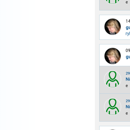
e
14
g
ry
09
g
29
N
e
29
N
e