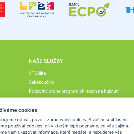
NAŠE SLUŽBY
STOBlife
Sebekoučink
Podpůrný online program při lécích na hubnutí
STOB.cz
žíváme cookies
ebujeme od vás
povolit zpracování cookies
. S vaším souhlasem
me používat cookies, díky kterým lépe poznáme,
co vás zajímá
.
eme vám ukazovat
informace, které hledáte
, a nebudeme vás