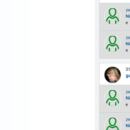
29
N
e
29
N
e
31
g
29
N
e
29
N