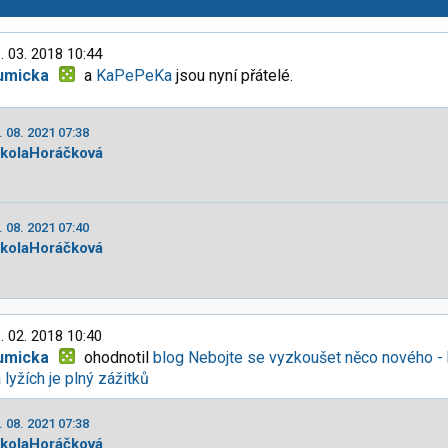
. 03. 2018 10:44
umicka
a
KaPePeKa
jsou nyní přátelé.
. 08. 2021 07:38
ikolaHoráčková
. 08. 2021 07:40
ikolaHoráčková
. 02. 2018 10:40
umicka
ohodnotil
blog Nebojte se vyzkoušet něco nového -
 lyžích je plný zážitků
. 08. 2021 07:38
ikolaHoráčková