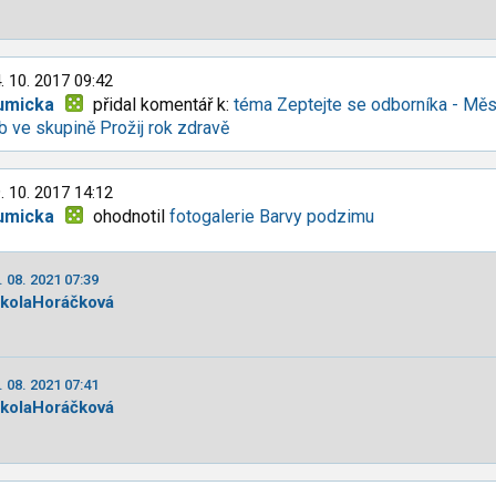
. 10. 2017 09:42
umicka
přidal komentář k:
téma Zeptejte se odborníka - Měs
b ve skupině Prožij rok zdravě
. 10. 2017 14:12
umicka
ohodnotil
fotogalerie Barvy podzimu
. 08. 2021 07:39
ikolaHoráčková
. 08. 2021 07:41
ikolaHoráčková