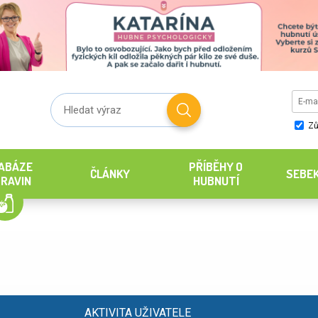
Zů
ABÁZE
PŘÍBĚHY O
ČLÁNKY
SEBE
RAVIN
HUBNUTÍ
AKTIVITA UŽIVATELE