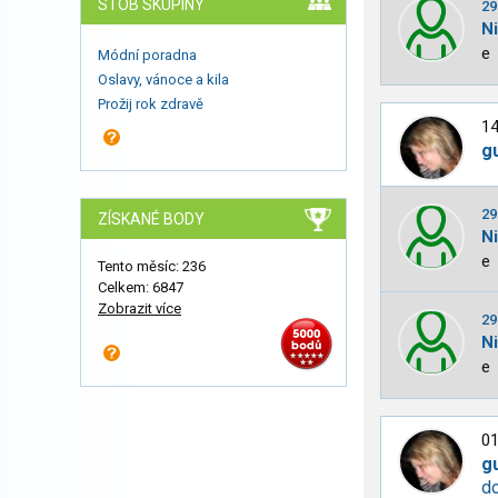
STOB SKUPINY
29
N
e
Módní poradna
Oslavy, vánoce a kila
Prožij rok zdravě
14
g
29
ZÍSKANÉ BODY
N
e
Tento měsíc: 236
Celkem: 6847
Zobrazit více
29
N
e
01
g
d