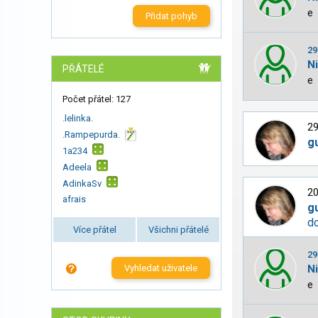
e
Přidat pohyb
29
N
PŘÁTELÉ
e
Počet přátel: 127
.lelinka.
29
.Rampepurda.
g
1a234
Adeela
AdinkaSv
20
afrais
g
do
Více přátel
Všichni přátelé
29
N
Vyhledat uživatele
e