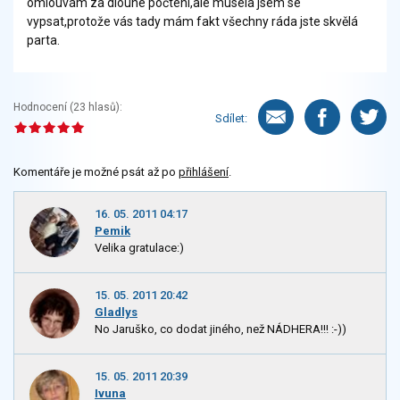
omlouvám za dlouhé počtení,ale musela jsem se
vypsat,protože vás tady mám fakt všechny ráda jste skvělá
parta.
Hodnocení (
23
hlasů):
Sdílet:
Komentáře je možné psát až po
přihlášení
.
16. 05. 2011 04:17
Pemik
Velika gratulace:)
15. 05. 2011 20:42
Gladlys
No Jaruško, co dodat jiného, než NÁDHERA!!! :-))
15. 05. 2011 20:39
Ivuna