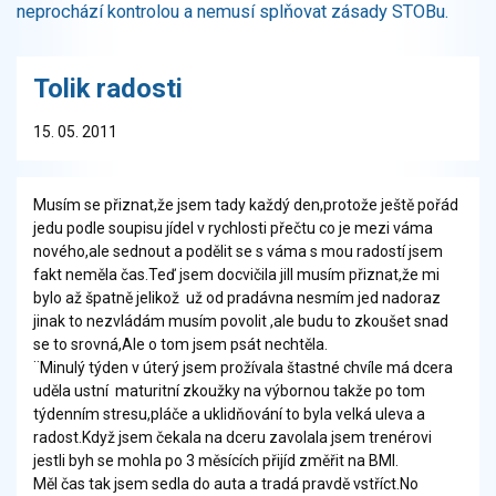
neprochází kontrolou a nemusí splňovat zásady STOBu.
Tolik radosti
15. 05. 2011
Musím se přiznat,že jsem tady každý den,protože ještě pořád
jedu podle soupisu jídel v rychlosti přečtu co je mezi váma
nového,ale sednout a podělit se s váma s mou radostí jsem
fakt neměla čas.Teď jsem docvičila jill musím přiznat,že mi
bylo až špatně jelikož už od pradávna nesmím jed nadoraz
jinak to nezvládám musím povolit ,ale budu to zkoušet snad
se to srovná,Ale o tom jsem psát nechtěla.
¨Minulý týden v úterý jsem prožívala štastné chvíle má dcera
uděla ustní maturitní zkoužky na výbornou takže po tom
týdenním stresu,pláče a uklidňování to byla velká uleva a
radost.Když jsem čekala na dceru zavolala jsem trenérovi
jestli byh se mohla po 3 měsících přijíd změřit na BMI.
Měl čas tak jsem sedla do auta a tradá pravdě vstříct.No