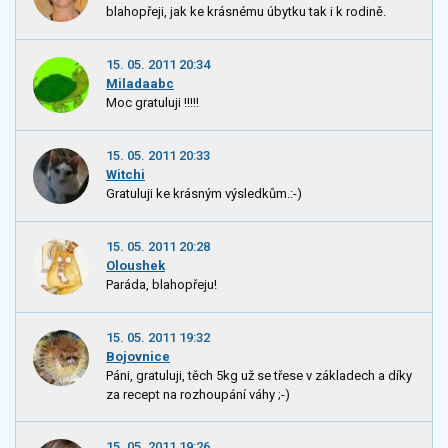
blahopřeji, jak ke krásnému úbytku tak i k rodině.
15. 05. 2011 20:34
Miladaabc
Moc gratuluji !!!!!
15. 05. 2011 20:33
Witchi
Gratuluji ke krásným výsledkům.:-)
15. 05. 2011 20:28
Oloushek
Paráda, blahopřeju!
15. 05. 2011 19:32
Bojovnice
Páni, gratuluji, těch 5kg už se třese v základech a díky
za recept na rozhoupání váhy ;-)
15. 05. 2011 19:26