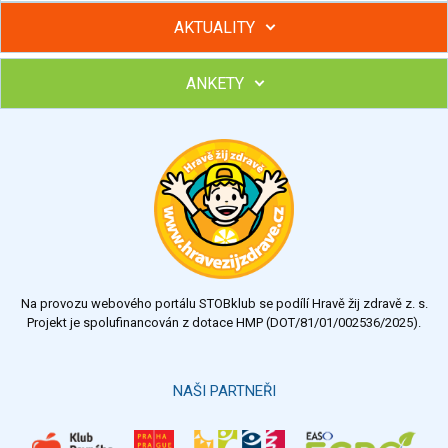
AKTUALITY
ANKETY
Hubněte s podporou lektorky a skupiny v kurzech STOBu
Chcete poradit s hubnutím? Najděte si odborníka STOBu ve
svém regionu
Ohodnoťte program Sebekoučink
výborný
velmi dobrý
dobrý
dostatečný
nedostatečný
Na provozu webového portálu STOBklub se podílí Hravě žij zdravě z. s.
Výsledky
Všechny ankety
Projekt je spolufinancován z dotace HMP (DOT/81/01/002536/2025).
Hlasovat
NAŠI PARTNEŘI