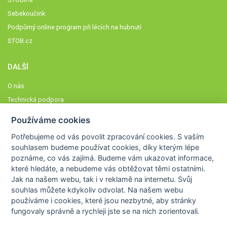
Sebekoučink
Podpůrný online program při lécích na hubnutí
STOB.cz
DALŠÍ
O nás
Technická podpora
Časté dotazy
Používáme cookies
Normy a zásady fungování STOBklubu
Potřebujeme od vás
povolit zpracování cookies
. S vaším
Členové STOBklubu
souhlasem budeme používat cookies, díky kterým lépe
Zásady nakládání s osobními údaji
poznáme,
co vás zajímá
. Budeme vám ukazovat
informace,
které hledáte
, a nebudeme vás obtěžovat těmi ostatními.
Otestujte se
Jak na našem webu, tak i v reklamě na internetu. Svůj
Spočítejte si
souhlas můžete kdykoliv odvolat. Na našem webu
Výzva 52
používáme i cookies, které jsou nezbytné
, aby stránky
fungovaly správně a rychleji jste se na nich zorientovali.