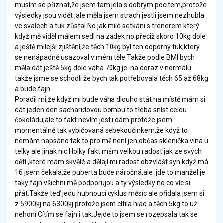
musím se přiznat,že jsem tam jela s dobrým pocitem,protože
výsledky jsou vidět ,ale měla jsem strach jestli jsem nezhubla
ve svalech a tuk zůstal.No jak milé setkáni s trenerem který
když mě viděl málem sedl na zadek no přeciž skoro 10kg dole
a ještě milejší zjištění,že těch 10kg byl ten odporný tuk,který
se nenápadně usazoval v mém těle.Takže podle BMI bych
měla dát ještě 5kg dole váha 70kg je na doraz v normálu
takže jsme se schodli že bych tak potřebovala těch 65 až 68kg
a bude fajn.
Poradil mi,že když mi bude váha dlouho stát na místě mám si
dát jeden den sacharidovou bombu to třeba sníst celou
čokoládu,ale to fakt nevím jestli dám protože jsem
momentálně tak vybičovaná sebekoučinkem,že když to
nemám napsáno tak to pro mě není jen občas sklenička vína u
telky ale jinak nic.Holky fakt mám velkou radost jak ze svých
dětí ,které mám skvělé a dělají mi radost obzvlášt syn když má
16 jsem čekala,že puberta bude náročná,ale jde to manžel je
taky fajn všichni mě podporujou a ty výsledky no co víc si
přát.Takže teď jedu hubnoucí cyklus měsíc ale přidala jsem si
z 5900kj na 6300kj protože jsem cítila hlad a těch 5kg to už
nehoní.Cítím se fajn i tak.Jejde to jsem se rozepsala tak se