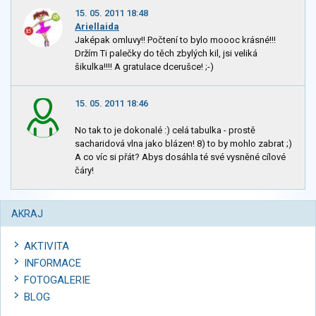
15. 05. 2011 18:48
Ariellaida
Jaképak omluvy!! Počtení to bylo moooc krásné!!!
Držím Ti palečky do těch zbylých kil, jsi veliká
šikulka!!!! A gratulace dcerušce! ;-)
15. 05. 2011 18:46
No tak to je dokonalé :) celá tabulka - prostě
sacharidová vlna jako blázen! 8) to by mohlo zabrat ;)
A co víc si přát? Abys dosáhla té své vysněné cílové
čáry!
AKRAJ
AKTIVITA
INFORMACE
FOTOGALERIE
BLOG