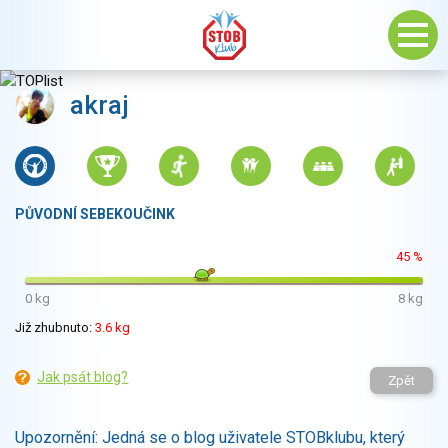
akraj
PŮVODNÍ SEBEKOUČINK
45 %
0 kg
8 kg
Již zhubnuto:
3.6 kg
Jak psát blog?
Zpět
Upozornění: Jedná se o blog uživatele STOBklubu, který