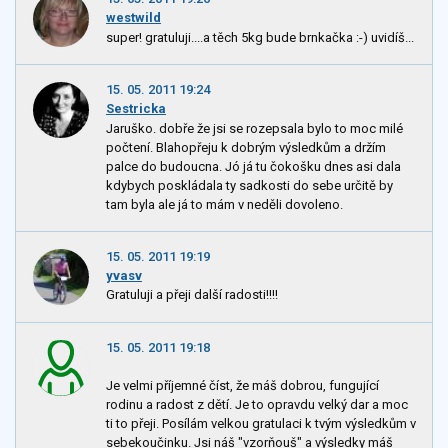
westwild
super! gratuluji....a těch 5kg bude brnkačka :-) uvidíš...
15. 05. 2011 19:24
Sestricka
Jaruško. dobře že jsi se rozepsala bylo to moc milé
počtení. Blahopřeju k dobrým výsledkům a držím
palce do budoucna. Jó já tu čokošku dnes asi dala
kdybych poskládala ty sadkosti do sebe určitě by
tam byla ale já to mám v neděli dovoleno.
15. 05. 2011 19:19
yvasv
Gratuluji a přeji další radosti!!!!
15. 05. 2011 19:18
Je velmi příjemné číst, že máš dobrou, fungující
rodinu a radost z dětí. Je to opravdu velký dar a moc
ti to přeji. Posílám velkou gratulaci k tvým výsledkům v
sebekoučinku. Jsi náš "vzorňouš" a výsledky máš