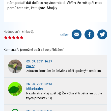
nám podaří dát dolů co nejvíce másel. Věřím, že mě opět moc
pomůžete tím, že tu jste. Ahojky
Hodnocení (
16
hlasů):
Sdílet:
Komentáře je možné psát až po
přihlášení
.
03. 09. 2011 16:27
Iva77
Zdravím, koukám že želvička běží správným směrem.
26. 06. 2011 22:43
Miladaabc
Nazdárek a vítej zpět :-)) Želvička ať ti běhá jen podle
tvých představ :-))
26. 06. 2011 07:05