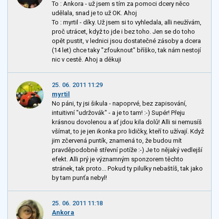
To : Ankora - už jsem s tím za pomoci dcery něco
udělala, snad je to už OK. Ahoj
To : myrtil - díky. Už jsem si to vyhledala, alli neužívám,
proč utrácet, když to jde i bez toho. Jen se do toho
opět pustit, v lednici jsou dostatečné zásoby a dcera
(14 let) chce taky "zfouknout" bříško, tak nám nestojí
nic v cestě. Ahoj a děkuji
25. 06. 2011 11:29
myrtil
No páni, ty jsi šikula - napoprvé, bez zapisování,
intuitivní "udržovák" - a je to tam! :-) Supér! Přeju
krásnou dovolenou a ať jdou kila dolů! Alli si nemusíš
všímat, to je jen ikonka pro lidičky, kteří to užívají. Když
jim zčervená puntík, znamená to, že budou mít
pravděpodobně střevní potíže :-) Je to nějaký vedlejší
efekt. Alli prý je významným sponzorem těchto
stránek, tak proto... Pokud ty pilulky nebaštíš, tak jako
by tam punťa nebyl!
25. 06. 2011 11:18
Ankora