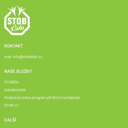
KONTAKT
mail:
info@stobklub.cz
NAŠE SLUŽBY
STOBlife
Sebekoučink
Podpůrný online program při lécích na hubnutí
STOB.cz
DALŠÍ