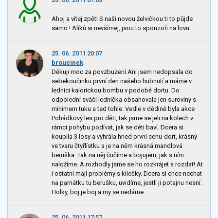
Ahoj a vítej zpět! S naši novou želvičkou ti to půjde
samo ! Alíků si nevšímej, jsou to sponzoři na lovu.
25. 06. 2011 20:07
broucinek
Děkuji moc za povzbuzení.Ani jsem nedopsala do
sebekoučinku první den našeho hubnutí a máme v
lednici kalorickou bombu v podobě dortu. Do
odpolední sváči lednička obsahovala jen suroviny s
minimem tuku a ted tohle. Vedle v dědině byla akce
Pohádkový les pro děti, tak jsme se jeli na kolech v
rámci pohybu podívat, jak se děti baví. Dcera si
koupila 3 losy a vyhrála hned první cenu-dort, krásný
ve tvaru čtyřlístku a je na něm krásná mandlová
beruška. Tak na něj čučíme a bojujem, jak s ním
naložíme. A rozhodly jsme se ho rozkrájet a rozdat! At
i ostatní mají problémy s kilečky. Dcera si chce nechat
na památku tu berušku, uvidíme, jestli ji potajnu nesní.
Holky, boj je boj a my se nedáme.
25. 06. 2011 17:57