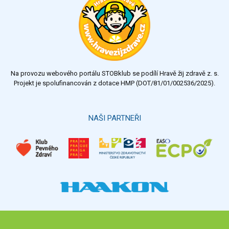
velmi dobrý
dobrý
dostatečný
nedostatečný
Na provozu webového portálu STOBklub se podílí Hravě žij zdravě z. s.
Výsledky
Všechny ankety
Projekt je spolufinancován z dotace HMP (DOT/81/01/002536/2025).
Hlasovat
NAŠI PARTNEŘI