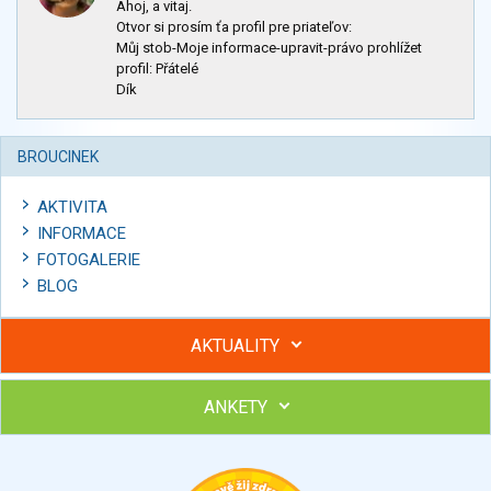
Ahoj, a vitaj.
Otvor si prosím ťa profil pre priateľov:
Můj stob-Moje informace-upravit-právo prohlížet
profil: Přátelé
Dík
BROUCINEK
AKTIVITA
INFORMACE
FOTOGALERIE
BLOG
AKTUALITY
ANKETY
Hubněte s podporou lektorky a skupiny v kurzech STOBu
Chcete poradit s hubnutím? Najděte si odborníka STOBu ve
svém regionu
Ohodnoťte program Sebekoučink
výborný