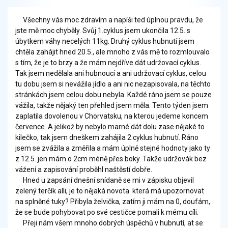
Všechny vás moc zdravím a napíši ted úplnou pravdu, že
jste mě moc chyběly. Svůj 1.cyklus jsem ukončila 12.5. s
úbytkem váhy necelých 11kg. Druhý cyklus hubnutí jsem
chtěla zahájit hned 20.5., ale mnoho z vás mě to rozmlouvalo
s tím, že je to brzy a že mám nejdříve dát udržovací cyklus.
Tak jsem nedělala ani hubnoucí a ani udržovací cyklus, celou
tu dobu jsem si nevážila jídlo a ani nic nezapisovala, na těchto
stránkách jsem celou dobu nebyla. Každé ráno jsem se pouze
vážila, takže nějaký ten přehled jsem měla. Tento týden jsem
zaplatila dovolenou v Chorvatsku, na kterou jedeme koncem
července. A jelikož by nebylo marné dát dolu zase nějaké to
kilečko, tak jsem dneškem zahájila 2.cyklus hubnutí. Ráno
jsem se zvážila a změřila a mám úplně stejné hodnoty jako ty
z 12.5. jen mám o 2cm méně přes boky. Takže udržovák bez
vážení a zapisování proběhl naštěstí dobře.
Hned u zapsání dnešní snídaně se mi v zápisku objevil
zelený terčík alli, je to nějaká novota která má upozornovat
na splněné tuky? Přibyla želvička, zatím ji mám na 0, doufám,
že se bude pohybovat po své cestičce pomali k mému cíli.
Přeji nám všem mnoho dobrých úspěchů v hubnutí, at se