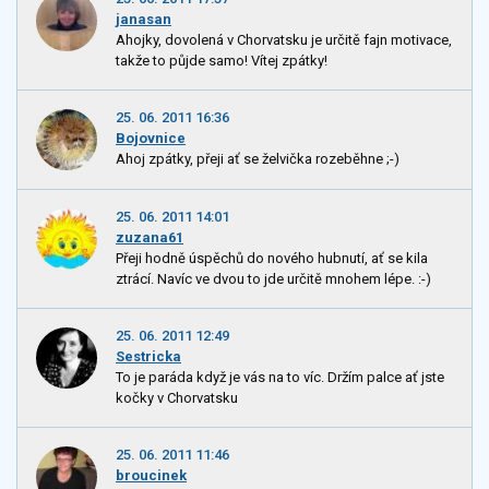
janasan
Ahojky, dovolená v Chorvatsku je určitě fajn motivace,
takže to půjde samo! Vítej zpátky!
25. 06. 2011 16:36
Bojovnice
Ahoj zpátky, přeji ať se želvička rozeběhne ;-)
25. 06. 2011 14:01
zuzana61
Přeji hodně úspěchů do nového hubnutí, ať se kila
ztrácí. Navíc ve dvou to jde určitě mnohem lépe. :-)
25. 06. 2011 12:49
Sestricka
To je paráda když je vás na to víc. Držím palce ať jste
kočky v Chorvatsku
25. 06. 2011 11:46
broucinek