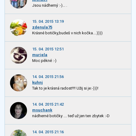
Jsou nádherný :-)... .
15. 04. 2015 13:19
zdenula75
Krásné botičky,budeš v nich kočka....))))
15. 04. 2015 12:51
muriela
Moc pěkné :-)
14. 04. 2015 21:56
kuhnj
Tak to je krásná radost!!!! Užij si je:-)))!
14. 04. 2015 21:42
msuchank
nádherné botičky .... teď už jen ten zbytek :-D
14. 04. 2015 21:16