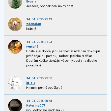
Evusja
Jeeeeee, botiček není nikdy dost...
14. 04. 2015 21:13
zdenalan
Krásný.
14. 04. 2015 21:03
ivusa45
Udělala jsi dobře, jsou nádherné! Až k nim dokoupíš
ještě nějakou parádu,...radosti je třeba si dělat.
Doufám Kačko, že už jsi všechny bacily na dlouho
porazila:-)
14. 04. 2015 21:00
krizik
Hmmm, pěkné botičky :-)
14. 04. 2015 20:45
Katerina007
jsou dokonalé, nádhera :-)