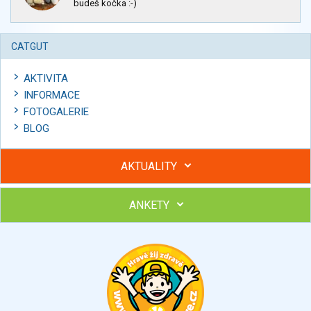
budeš kočka :-)
CATGUT
AKTIVITA
INFORMACE
FOTOGALERIE
BLOG
AKTUALITY
ANKETY
Hubněte s podporou lektorky a skupiny v kurzech STOBu
Chcete poradit s hubnutím? Najděte si odborníka STOBu ve
svém regionu
Ohodnoťte program Sebekoučink
výborný
velmi dobrý
dobrý