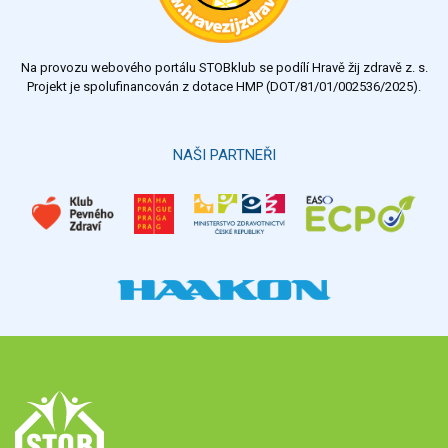
dostatečný
nedostatečný
Na provozu webového portálu STOBklub se podílí Hravě žij zdravě z. s.
Výsledky
Všechny ankety
Projekt je spolufinancován z dotace HMP (DOT/81/01/002536/2025).
Hlasovat
NAŠI PARTNEŘI