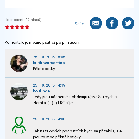
Hodnocení (
20
hlasů):
Sdílet:
Komentáře je možné psát až po
přihlášení
.
25. 10. 2015 18:05
kutikovamartina
Pěkné botky.
25. 10. 2015 14:19
koulinda
Tedy jsou nádherné a obdivuju tě.Nožku bych si
zlomila:-):-):-).Užij si je
25. 10. 2015 14:08
Tak na takových podpatcích bych se přizabila, ale
jsou to moc pěkné botičky.