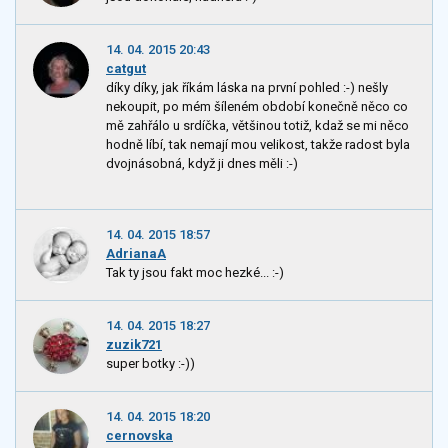
14. 04. 2015 20:43
catgut
díky díky, jak říkám láska na první pohled :-) nešly
nekoupit, po mém šíleném období konečně něco co
mě zahřálo u srdíčka, většinou totiž, kdaž se mi něco
hodně líbí, tak nemají mou velikost, takže radost byla
dvojnásobná, když ji dnes měli :-)
14. 04. 2015 18:57
AdrianaA
Tak ty jsou fakt moc hezké... :-)
14. 04. 2015 18:27
zuzik721
super botky :-))
14. 04. 2015 18:20
cernovska