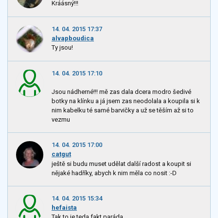
Kráásný!!!
14. 04. 2015 17:37
alvapboudica
Ty jsou!
14. 04. 2015 17:10
Jsou nádherné!!! mě zas dala dcera modro šedivé
botky na klínku a já jsem zas neodolala a koupila si k
nim kabelku té samé barvičky a už se těším až si to
vezmu
14. 04. 2015 17:00
catgut
ještě si budu muset udělat další radost a koupit si
nějaké hadříky, abych k nim měla co nosit :-D
14. 04. 2015 15:34
hefaista
Tak to je teda fakt paráda.