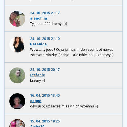
24. 10. 2015 21:17
aleachim
Ty jsou nááádherný :-))
24. 10. 2015 21:10
Bereniqa
Wow.....ty jsou ! Kdyz ja musim do vsech bot narvat
zdravotni vlozky :( achjo....Ale tyhle jsou uzasnyyy :)
24. 10. 2015 20:17
Stefanie
krásný :-)
16. 04. 2015 13:40
catgut
děkuju :-) už se těším až v nich vyběhnu :-)
15. 04. 2015 19:26
Aisha39