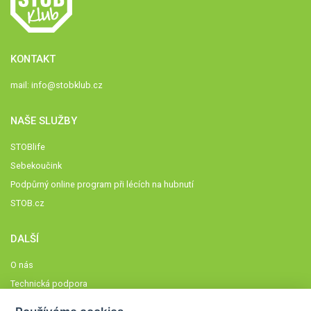
KONTAKT
mail:
info@stobklub.cz
NAŠE SLUŽBY
STOBlife
Sebekoučink
Podpůrný online program při lécích na hubnutí
STOB.cz
DALŠÍ
O nás
Technická podpora
Časté dotazy