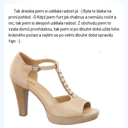
Tak dneska jsem si udělala radost já :-) Byla to láska na
první pohled :-D Když jsem furt jsk chabrus a nemůžu cvičit a
nic, tak jsem si alespoň udělala radost. Z obchodu jsem to
vzala domů procházkou, tak jsem si po dlouhé době užila toho
krásného počasí a cejtím se po velmi dlouhé době opravdu
fajn :-)