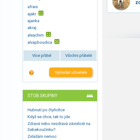
z
afrais
ajakr
ajanka
akraj
aleachim
alvapboudica
Více přátel
Všichni přátelé
Vyhledat uživatele
STOB SKUPINY
Hubnutí po čtyřicítce
Když se chce, tak to jde
Zdravá nebo nezdravá závislost na
Sebekoučinku?
Zvládám nemoc