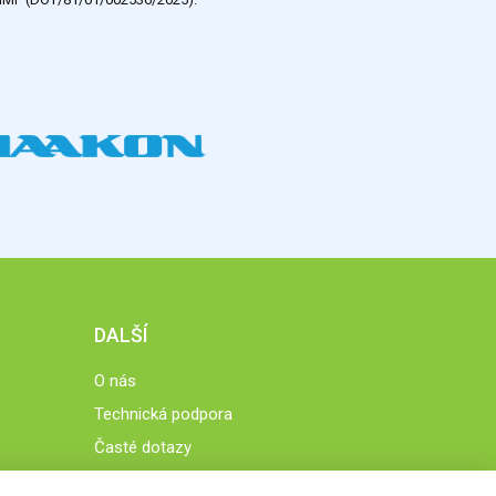
DALŠÍ
O nás
Technická podpora
Časté dotazy
Normy a zásady fungování STOBklubu