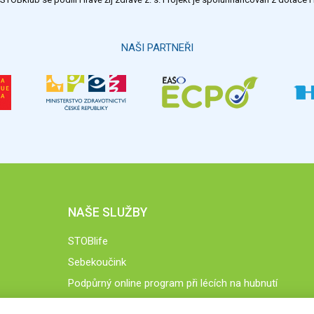
NAŠI PARTNEŘI
NAŠE SLUŽBY
STOBlife
Sebekoučink
Podpůrný online program při lécích na hubnutí
STOB.cz