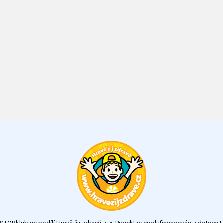
TOBklub se podílí Hravě žij zdravě z. s. Projekt je spolufinancován z dotac