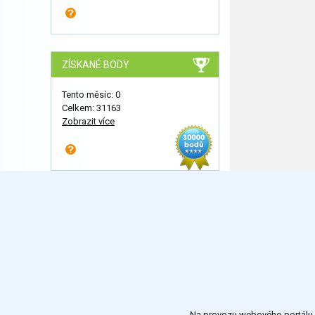
ZÍSKANÉ BODY
Tento měsíc: 0
Celkem: 31163
Zobrazit více
Na provozu webového portálu S