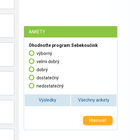
ANKETY
Ohodnoťte program Sebekoučink
výborný
velmi dobrý
dobrý
dostatečný
nedostatečný
Výsledky
Všechny ankety
Hlasovat