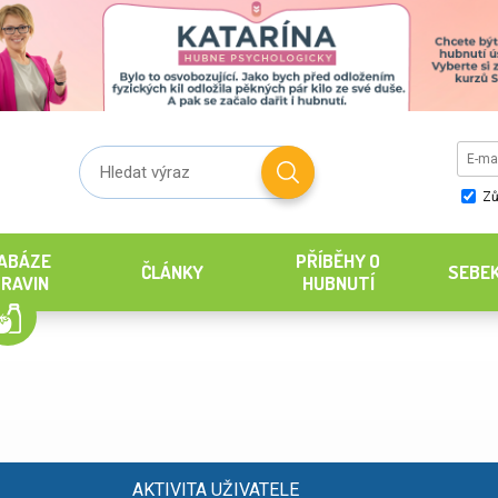
Zů
ABÁZE
PŘÍBĚHY O
ČLÁNKY
SEBE
RAVIN
HUBNUTÍ
AKTIVITA UŽIVATELE