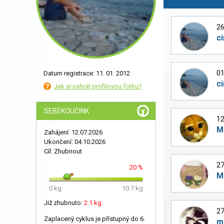
26
c
01
Datum registrace: 11. 01. 2012
c
Jak si nahrát profilovou fotku?
SEBEKOUČINK
12
M
Zahájení: 12.07.2026
Ukončení: 04.10.2026
Cíl: Zhubnout
27
20 %
M
0 kg
10.7 kg
Již zhubnuto:
2.1 kg
27
Zaplacený cyklus je přístupný do 6.
m