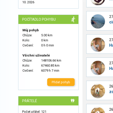
10. 2026
27
POČÍTADLO POHYBU
c
Můj pohyb
Chůze:
5.00 km
27
Kolo:
0 km
H
Cvičení:
0 h 0 min
Všichni uživatelé
Chůze:
148106.66 km
27
Kolo:
67460.85 km
H
Cvičení:
6079 h 7 min
Přidat pohyb
26
z
PŘÁTELÉ
26
Počet přátel: 121