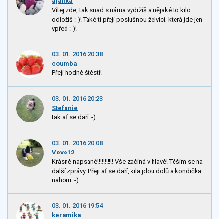
ajanka
Vítej zde, tak snad s náma vydržíš a nějaké to kilo
odložíš :-)! Také ti přeji poslušnou želvici, která jde jen
vpřed :-)!
03. 01. 2016 20:38
coumba
Přeji hodně štěstí!
03. 01. 2016 20:23
Stefanie
tak ať se daří :-)
03. 01. 2016 20:08
Veve12
Krásně napsané!!!!!!!!!!! Vše začíná v hlavě! Těším se na
další zprávy. Přeji ať se daří, kila jdou dolů a kondička
nahoru :-)
03. 01. 2016 19:54
keramika