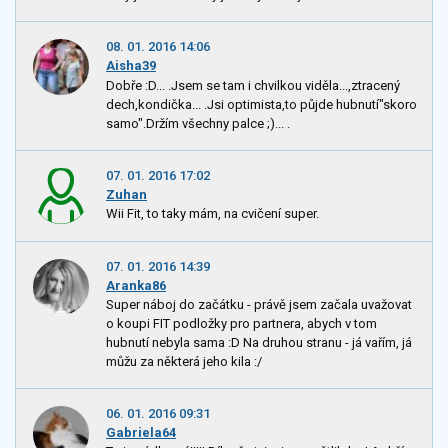
08. 01. 2016 14:06
Aisha39
Dobře :D... .Jsem se tam i chvilkou viděla...,ztracený
dech,kondička... .Jsi optimista,to půjde hubnutí"skoro
samo".Držím všechny palce ;)... .
07. 01. 2016 17:02
Zuhan
Wii Fit, to taky mám, na cvičení super.
07. 01. 2016 14:39
Aranka86
Super náboj do začátku - právě jsem začala uvažovat
o koupi FIT podložky pro partnera, abych v tom
hubnutí nebyla sama :D Na druhou stranu - já vařím, já
můžu za některá jeho kila :/
06. 01. 2016 09:31
Gabriela64