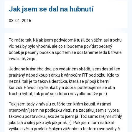
Jak jsem se dal na hubnutí
03. 01. 2016
To máte tak. Nějak jsem podvědomě tušil, že vážím asi trochu
víc než by bylo vhodné, ale co si budeme povídat pečený
bůček je pečený bůček a sportem se dostaneme leda k trvalé
invaliditě, že jo.
Jednoho krásného dne, po vydatném obědě, jsem dostal ten
praštěný nápad koupit dítku k vánocům FIT podložku. Kdo to
nezná, tak je to taková destička, která se připojí k herní
konzoli. Původí myšlenka byla dobrá, potřebujeme se oba
trochu hýbat, tak proč se u toho i nevyblbnout že jo :-).
Tak jsem tedy v návalu eufórie ten krám koupil. V rámci
otestování jsem na podložku vlezl, na začátku jsem si vybral
takovou postavičku, jako že to jsem já. Tož samozřejmě štíhlý
jako laň a silný jako býk jak jinak :-). Pak jsem tam naťukal
výšku a věk a prošel nějakým vážením a testem rovnováhy či