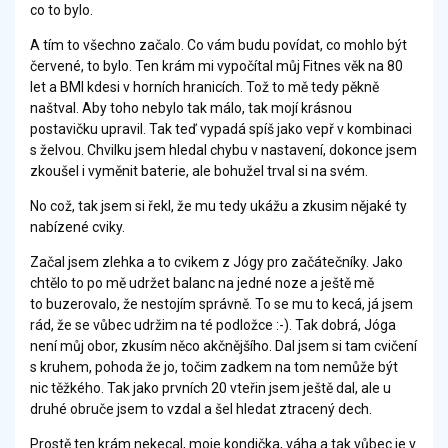
co to bylo.
A tím to všechno začalo. Co vám budu povídat, co mohlo být
červené, to bylo. Ten krám mi vypočítal můj Fitnes věk na 80
let a BMI kdesi v horních hranicích. Tož to mě tedy pěkně
naštval. Aby toho nebylo tak málo, tak mojí krásnou
postavičku upravil. Tak teď vypadá spíš jako vepř v kombinaci
s želvou. Chvilku jsem hledal chybu v nastavení, dokonce jsem
zkoušel i vyměnit baterie, ale bohužel trval si na svém.
No což, tak jsem si řekl, že mu tedy ukážu a zkusim nějaké ty
nabízené cviky.
Začal jsem zlehka a to cvikem z Jógy pro začátečníky. Jako
chtělo to po mě udržet balanc na jedné noze a ještě mě
to buzerovalo, že nestojím správně. To se mu to kecá, já jsem
rád, že se vůbec udržim na té podložce :-). Tak dobrá, Jóga
není můj obor, zkusím něco akčnějšího. Dal jsem si tam cvičení
s kruhem, pohoda že jo, točim zadkem na tom nemůže být
nic těžkého. Tak jako prvních 20 vteřin jsem ještě dal, ale u
druhé obruče jsem to vzdal a šel hledat ztracený dech.
Prostě ten krám nekecal, moje kondička, váha a tak vůbec je v