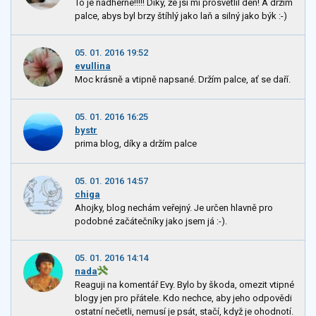
To je nádherné!!!!! Díky, že jsi mi prosvětlil den! A držím
palce, abys byl brzy štíhlý jako laň a silný jako býk :-)
05. 01. 2016 19:52
evullina
Moc krásně a vtipně napsané. Držím palce, ať se daří.
05. 01. 2016 16:25
bystr
prima blog, díky a držím palce
05. 01. 2016 14:57
chiga
Ahojky, blog nechám veřejný. Je určen hlavně pro
podobné začátečníky jako jsem já :-).
05. 01. 2016 14:14
nada
Reaguji na komentář Evy. Bylo by škoda, omezit vtipné
blogy jen pro přátele. Kdo nechce, aby jeho odpovědi
ostatní nečetli, nemusí je psát, stačí, když je ohodnotí.