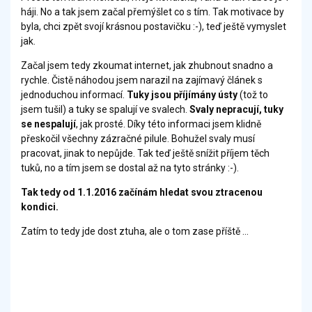
háji. No a tak jsem začal přemýšlet co s tím. Tak motivace by
byla, chci zpět svojí krásnou postavičku :-), teď ještě vymyslet
jak.
Začal jsem tedy zkoumat internet, jak zhubnout snadno a
rychle. Čistě náhodou jsem narazil na zajímavý článek s
jednoduchou informací.
Tuky jsou příjímány ústy
(tož to
jsem tušil) a tuky se spalují ve svalech.
Svaly nepracují, tuky
se nespalují
, jak prosté. Díky této informaci jsem klidně
přeskočil všechny zázračné pilule. Bohužel svaly musí
pracovat, jinak to nepůjde. Tak teď ještě snížit příjem těch
tuků, no a tím jsem se dostal až na tyto stránky :-).
Tak tedy od 1.1.2016 začínám hledat svou ztracenou
kondici.
Zatím to tedy jde dost ztuha, ale o tom zase příště ...