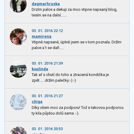
dagmarhruska
Drzím palce a dekuji za moc vtipne napsaný blog,
tesím se na dalsí.......
03. 01. 2016 22:12
mamirena
Vtipně napsané, úplně jsem se v tom poznala. Držím
palce a´t se daří.....
03. 01. 2016 21:39
koulinda
Tak ať s chutí do toho a ztracená kondička je
zpět......držím palečky:-):-)
03. 01. 2016 21:27
chiga
Díky všem moc za podporu! Tož s takovou podporou
ty kila půjdou dolů sama :-).
03. 01. 2016 20:53