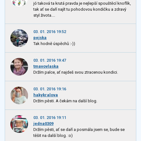
jó taková ta krutá pravda je nejlepší spouštěcí knoflík,
tak ať se daří najít tu pohodovou kondičku a zdravý
styl života....
03. 01. 2016 19:52
pejska
Tak hodně úspěchů :-))
03. 01. 2016 19:47
tmavovlaska
Držím palce, ať najdeš svou ztracenou kondici.
03. 01. 2016 19:16
hakykralova
Držím pěsti. A čekám na další blog.
03. 01. 2016 19:11
jedna0309
Držím pěsti, ať se daří a posmála jsem se, bude se
těšit na další blog. :o)