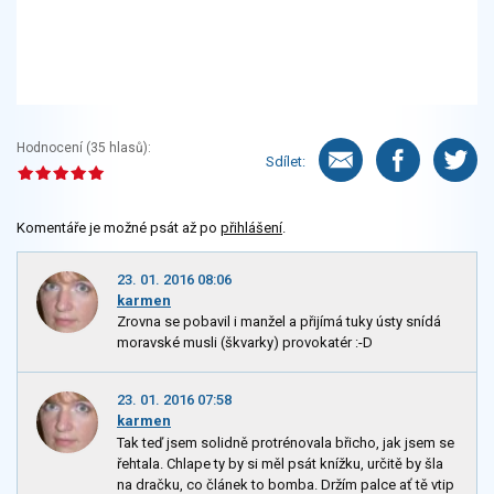
Hodnocení (
35
hlasů):
Sdílet:
Komentáře je možné psát až po
přihlášení
.
23. 01. 2016 08:06
karmen
Zrovna se pobavil i manžel a přijímá tuky ústy snídá
moravské musli (škvarky) provokatér :-D
23. 01. 2016 07:58
karmen
Tak teď jsem solidně protrénovala břicho, jak jsem se
řehtala. Chlape ty by si měl psát knížku, určitě by šla
na dračku, co článek to bomba. Držím palce ať tě vtip