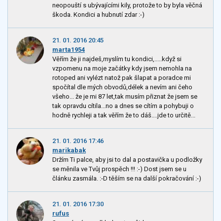
neopouští s ubývajícími kily, protože to by byla věčná
škoda. Kondici a hubnutí zdar :-)
21. 01. 2016 20:45
marta1954
Věřím že ji najdeš,myslím tu kondici,.....když si
vzpomenu na moje začátky kdy jsem nemohla na
rotoped ani vylézt natož pak šlapat a poradce mi
spočítal dle mých obvodů,délek a nevím ani čeho
všeho... že je mi 87 let,tak musím přiznat že jsem se
tak opravdu cítila...no a dnes se cítím a pohybuji o
hodně rychleji a tak věřím že to dáš....jde to určitě...
21. 01. 2016 17:46
marikabak
Držím Ti palce, aby jsi to dal a postavička u podložky
se měnila ve Tvůj prospěch !!! :-) Dost jsem se u
článku zasmála. :-D těším se na další pokračování :-)
21. 01. 2016 17:30
rufus