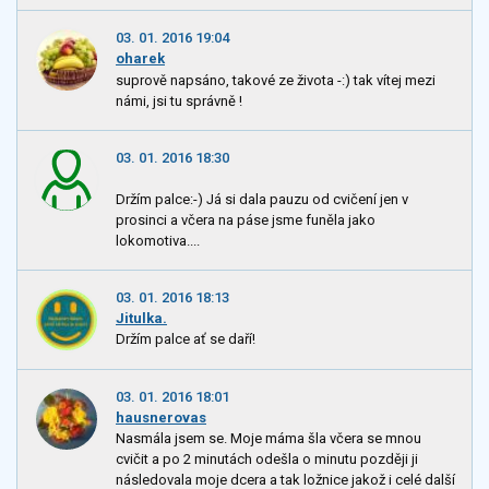
03. 01. 2016 19:04
oharek
suprově napsáno, takové ze života -:) tak vítej mezi
námi, jsi tu správně !
03. 01. 2016 18:30
Držím palce:-) Já si dala pauzu od cvičení jen v
prosinci a včera na páse jsme funěla jako
lokomotiva....
03. 01. 2016 18:13
Jitulka.
Držím palce ať se daří!
03. 01. 2016 18:01
hausnerovas
Nasmála jsem se. Moje máma šla včera se mnou
cvičit a po 2 minutách odešla o minutu později ji
následovala moje dcera a tak ložnice jakož i celé další