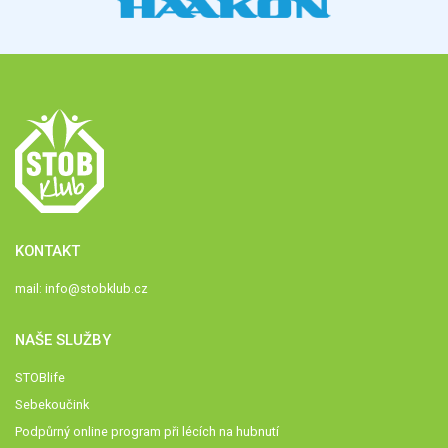
KONTAKT
mail:
info@stobklub.cz
NAŠE SLUŽBY
STOBlife
Sebekoučink
Podpůrný online program při lécích na hubnutí