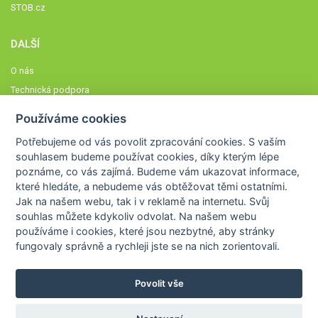
STOB.cz
DALŠÍ
O nás
Technická podpora
Časté dotazy
Používáme cookies
Normy a zásady fungování STOBklubu
Potřebujeme od vás
povolit zpracování cookies
. S vaším
Členové STOBklubu
souhlasem budeme používat cookies, díky kterým lépe
Zásady nakládání s osobními údaji
poznáme,
co vás zajímá
. Budeme vám ukazovat
informace,
Otestujte se
které hledáte
, a nebudeme vás obtěžovat těmi ostatními.
Jak na našem webu, tak i v reklamě na internetu. Svůj
Spočítejte si
souhlas můžete kdykoliv odvolat. Na našem webu
Výzva 52
používáme i cookies, které jsou nezbytné
, aby stránky
fungovaly správně a rychleji jste se na nich zorientovali.
Povolit vše
COPYRIGHT © 2026
STOB
WWW.STOB.CZ
,
KLUB
WWW.HRAVEZIJZDRAVE.CZ