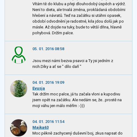
Vítám tě do klubu a přeji dlouhodobý úspěch a výdrž.
Není to dieta, ale trvalá změna, prokládaná obdobími
hřešení a návratů. Teď na začátku si utáhni opasek,
období odvodnění je radostné, kila jdou dolů jak po
másle. Až dojde na tuky, bude to větší dřina, hlavně
pohybová. Držím palce.
05. 01. 2016 08:58
Jsou mezi námi bezva psavci a Ty jsi jedním z
nich.Díky a ať se " dílo daří "
04. 01. 2016 19:09
Evusja
Tak držím moc palce, já tu začala vloni a kupodivu
jsem opět na začátku. Ale nedám se, že...prostě na
moji váhu jen málo měřím :-)))
04. 01. 2016 11:54
Majka63
Moc pěkně zachycený duševní boj, zkus napsat do