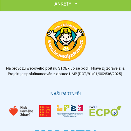
ANKETY
Hubněte s podporou lektorky a skupiny v kurzech STOBu
Chcete poradit s hubnutím? Najděte si odborníka STOBu ve
svém regionu
Ohodnoťte program Sebekoučink
výborný
velmi dobrý
dobrý
dostatečný
nedostatečný
Na provozu webového portálu STOBklub se podílí Hravě žij zdravě z. s.
Výsledky
Všechny ankety
Projekt je spolufinancován z dotace HMP (DOT/81/01/002536/2025).
Hlasovat
NAŠI PARTNEŘI