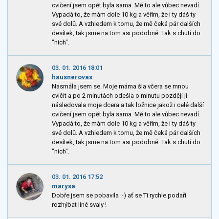
cvičení jsem opět byla sama. Mě to ale vůbec nevadí.
Vypadá to, že mám dole 10 kg a věřím, že i ty dáš ty
své dolů. A vzhledem k tomu, že mě čeká pár dalších
desítek, tak jsme na tom asi podobně. Tak s chutí do
"nich".
03. 01. 2016 18:01
hausnerovas
Nasmála jsem se. Moje máma šla včera se mnou
cvičit a po 2 minutách odešla o minutu později ji
následovala moje dcera a tak ložnice jakož i celé další
cvičení jsem opět byla sama. Mě to ale vůbec nevadí.
Vypadá to, že mám dole 10 kg a věřím, že i ty dáš ty
své dolů. A vzhledem k tomu, že mě čeká pár dalších
desítek, tak jsme na tom asi podobně. Tak s chutí do
"nich".
03. 01. 2016 17:52
marysa
Dobře jsem se pobavila :-) ať se Ti rychle podaří
rozhýbat líné svaly !