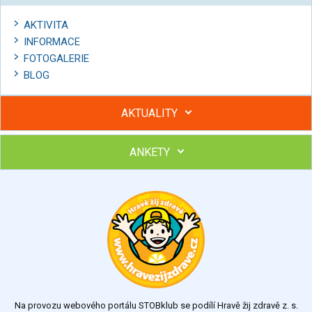
AKTIVITA
INFORMACE
FOTOGALERIE
BLOG
AKTUALITY
ANKETY
Hubněte s podporou lektorky a skupiny v kurzech STOBu
Chcete poradit s hubnutím? Najděte si odborníka STOBu ve
svém regionu
Ohodnoťte program Sebekoučink
výborný
velmi dobrý
dobrý
dostatečný
nedostatečný
Na provozu webového portálu STOBklub se podílí Hravě žij zdravě z. s.
Výsledky
Všechny ankety