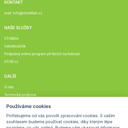
KONTAKT
mail:
info@stobklub.cz
NAŠE SLUŽBY
STOBlife
Sebekoučink
Podpůrný online program při lécích na hubnutí
STOB.cz
DALŠÍ
O nás
Technická podpora
Časté dotazy
Používáme cookies
Normy a zásady fungování STOBklubu
Potřebujeme od vás
povolit zpracování cookies
. S vaším
Členové STOBklubu
souhlasem budeme používat cookies, díky kterým lépe
Zásady nakládání s osobními údaji
poznáme,
co vás zajímá
. Budeme vám ukazovat
informace,