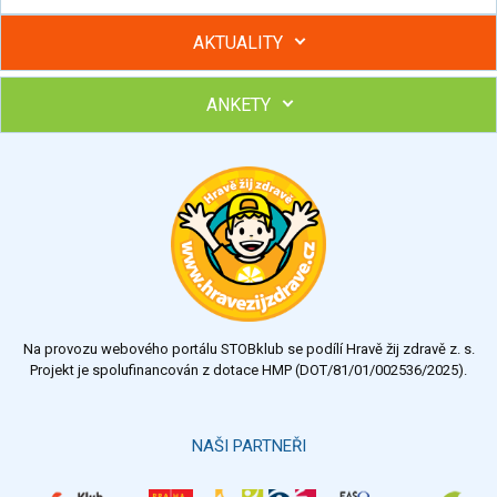
AKTUALITY
ANKETY
Hubněte s podporou lektorky a skupiny v kurzech STOBu
Chcete poradit s hubnutím? Najděte si odborníka STOBu ve
svém regionu
Ohodnoťte program Sebekoučink
výborný
velmi dobrý
dobrý
dostatečný
nedostatečný
Na provozu webového portálu STOBklub se podílí Hravě žij zdravě z. s.
Výsledky
Všechny ankety
Projekt je spolufinancován z dotace HMP (DOT/81/01/002536/2025).
Hlasovat
NAŠI PARTNEŘI