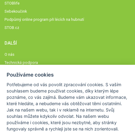
STOBlife
Sebekoučink
Podpůrný online program při lécích na hubnutí
STOB.cz
DALŠÍ
O nás
Technická podpora
Časté dotazy
Používáme cookies
Normy a zásady fungování STOBklubu
Potřebujeme od vás
povolit zpracování cookies
. S vaším
Členové STOBklubu
souhlasem budeme používat cookies, díky kterým lépe
Zásady nakládání s osobními údaji
poznáme,
co vás zajímá
. Budeme vám ukazovat
informace,
které hledáte
, a nebudeme vás obtěžovat těmi ostatními.
Otestujte se
Jak na našem webu, tak i v reklamě na internetu. Svůj
Spočítejte si
souhlas můžete kdykoliv odvolat. Na našem webu
Výzva 52
používáme i cookies, které jsou nezbytné
, aby stránky
fungovaly správně a rychleji jste se na nich zorientovali.