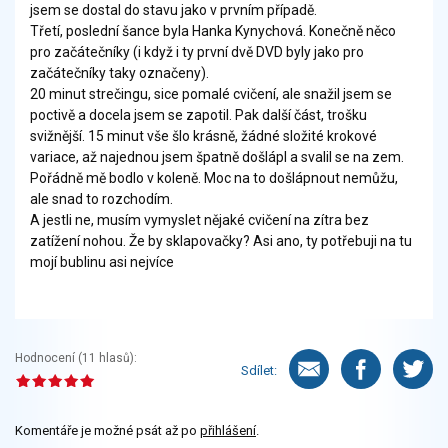
jsem se dostal do stavu jako v prvním případě.
Třetí, poslední šance byla Hanka Kynychová. Konečně něco
pro začátečníky (i když i ty první dvě DVD byly jako pro
začátečníky taky označeny).
20 minut strečingu, sice pomalé cvičení, ale snažil jsem se
poctivě a docela jsem se zapotil. Pak další část, trošku
svižnější. 15 minut vše šlo krásně, žádné složité krokové
variace, až najednou jsem špatně došlápl a svalil se na zem.
Pořádně mě bodlo v koleně. Moc na to došlápnout nemůžu,
ale snad to rozchodím.
A jestli ne, musím vymyslet nějaké cvičení na zítra bez
zatížení nohou. Že by sklapovačky? Asi ano, ty potřebuji na tu
mojí bublinu asi nejvíce
Hodnocení (
11
hlasů):
Sdílet:
Komentáře je možné psát až po
přihlášení
.