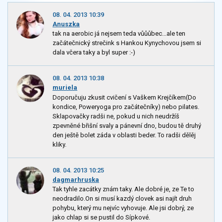
08. 04. 2013 10:39
Anuszka
tak na aerobic já nejsem teda vůůůbec...ale ten
začátečnický strečink s Hankou Kynychovou jsem si
dala včera taky a byl super :-)
08. 04. 2013 10:38
muriela
Doporučuju zkusit cvičení s Vaškem Krejčíkem(Do
kondice, Poweryoga pro začátečníky) nebo pilates.
Sklapovačky radši ne, pokud u nich neudržíš
zpevněné břišní svaly a pánevní dno, budou tě druhý
den ještě bolet záda v oblasti beder. To radši dělěj
kliky.
08. 04. 2013 10:25
dagmarhruska
Tak tyhle zacátky znám taky. Ale dobré je, ze Te to
neodradilo.On si musí kazdý clovek asi najít druh
pohybu, který mu nejvíc vyhovuje. Ale jsi dobrý, ze
jako chlap si se pustil do Sípkové.