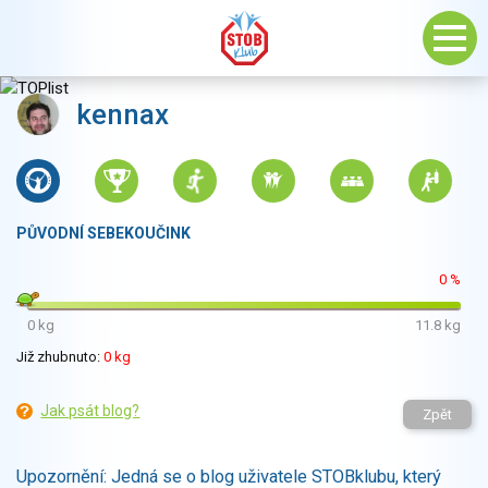
kennax
PŮVODNÍ SEBEKOUČINK
0 %
0 kg
11.8 kg
Již zhubnuto:
0 kg
Jak psát blog?
Zpět
Upozornění: Jedná se o blog uživatele STOBklubu, který