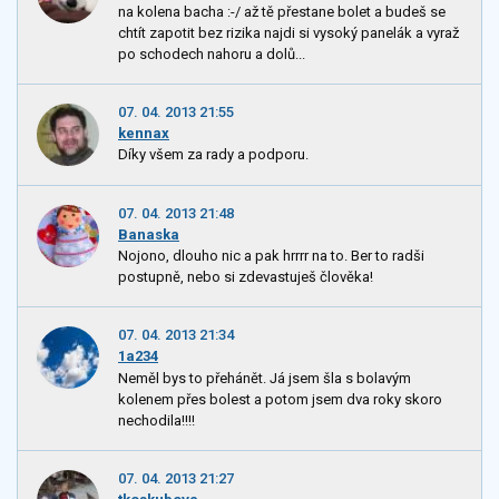
na kolena bacha :-/ až tě přestane bolet a budeš se
chtít zapotit bez rizika najdi si vysoký panelák a vyraž
po schodech nahoru a dolů...
07. 04. 2013 21:55
kennax
Díky všem za rady a podporu.
07. 04. 2013 21:48
Banaska
Nojono, dlouho nic a pak hrrrr na to. Ber to radši
postupně, nebo si zdevastuješ člověka!
07. 04. 2013 21:34
1a234
Neměl bys to přehánět. Já jsem šla s bolavým
kolenem přes bolest a potom jsem dva roky skoro
nechodila!!!!
07. 04. 2013 21:27