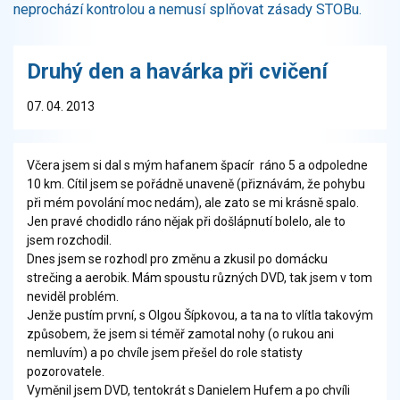
neprochází kontrolou a nemusí splňovat zásady STOBu.
Druhý den a havárka při cvičení
07. 04. 2013
Včera jsem si dal s mým hafanem špacír ráno 5 a odpoledne
10 km. Cítil jsem se pořádně unaveně (přiznávám, že pohybu
při mém povolání moc nedám), ale zato se mi krásně spalo.
Jen pravé chodidlo ráno nějak při došlápnutí bolelo, ale to
jsem rozchodil.
Dnes jsem se rozhodl pro změnu a zkusil po domácku
strečing a aerobik. Mám spoustu různých DVD, tak jsem v tom
neviděl problém.
Jenže pustím první, s Olgou Šípkovou, a ta na to vlítla takovým
způsobem, že jsem si téměř zamotal nohy (o rukou ani
nemluvím) a po chvíle jsem přešel do role statisty
pozorovatele.
Vyměnil jsem DVD, tentokrát s Danielem Hufem a po chvíli