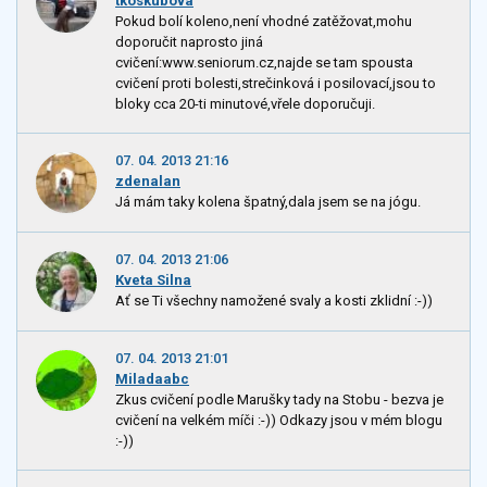
tkoskubova
Pokud bolí koleno,není vhodné zatěžovat,mohu
doporučit naprosto jiná
cvičení:www.seniorum.cz,najde se tam spousta
cvičení proti bolesti,strečinková i posilovací,jsou to
bloky cca 20-ti minutové,vřele doporučuji.
07. 04. 2013 21:16
zdenalan
Já mám taky kolena špatný,dala jsem se na jógu.
07. 04. 2013 21:06
Kveta Silna
Ať se Ti všechny namožené svaly a kosti zklidní :-))
07. 04. 2013 21:01
Miladaabc
Zkus cvičení podle Marušky tady na Stobu - bezva je
cvičení na velkém míči :-)) Odkazy jsou v mém blogu
:-))