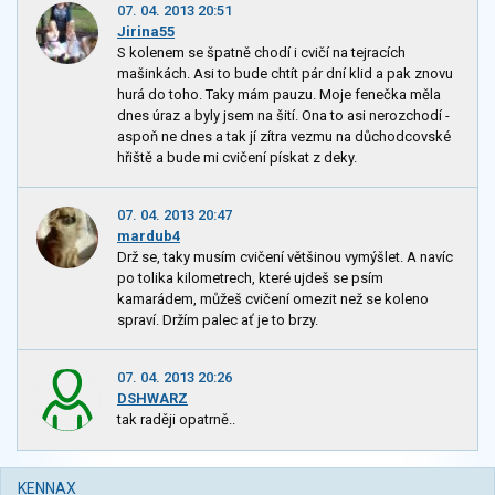
07. 04. 2013 20:51
Jirina55
S kolenem se špatně chodí i cvičí na tejracích
mašinkách. Asi to bude chtít pár dní klid a pak znovu
hurá do toho. Taky mám pauzu. Moje fenečka měla
dnes úraz a byly jsem na šití. Ona to asi nerozchodí -
aspoň ne dnes a tak jí zítra vezmu na důchodcovské
hřiště a bude mi cvičení pískat z deky.
07. 04. 2013 20:47
mardub4
Drž se, taky musím cvičení většinou vymýšlet. A navíc
po tolika kilometrech, které ujdeš se psím
kamarádem, můžeš cvičení omezit než se koleno
spraví. Držím palec ať je to brzy.
07. 04. 2013 20:26
DSHWARZ
tak raději opatrně..
KENNAX