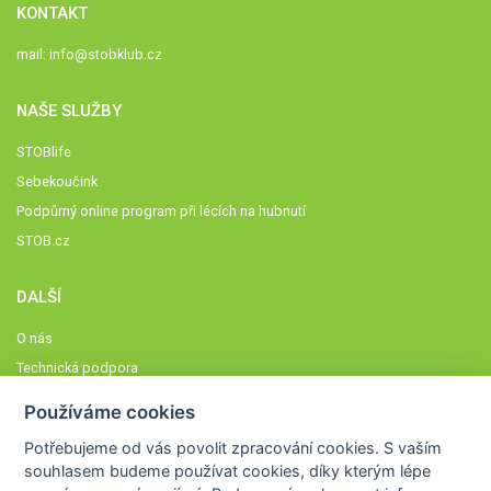
KONTAKT
mail:
info@stobklub.cz
NAŠE SLUŽBY
STOBlife
Sebekoučink
Podpůrný online program při lécích na hubnutí
STOB.cz
DALŠÍ
O nás
Technická podpora
Časté dotazy
Používáme cookies
Normy a zásady fungování STOBklubu
Potřebujeme od vás
povolit zpracování cookies
. S vaším
Členové STOBklubu
souhlasem budeme používat cookies, díky kterým lépe
Zásady nakládání s osobními údaji