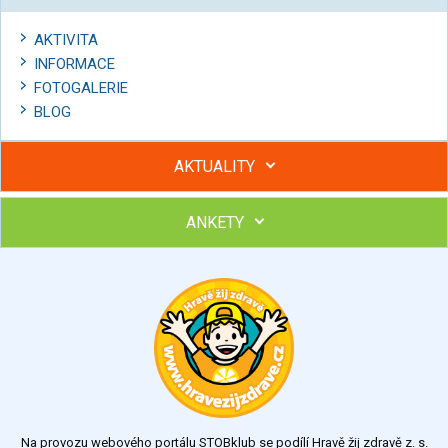
AKTIVITA
INFORMACE
FOTOGALERIE
BLOG
AKTUALITY
ANKETY
Hubněte s podporou lektorky a skupiny v kurzech STOBu
Chcete poradit s hubnutím? Najděte si odborníka STOBu ve
svém regionu
Ohodnoťte program Sebekoučink
výborný
velmi dobrý
dobrý
dostatečný
nedostatečný
Na provozu webového portálu STOBklub se podílí Hravě žij zdravě z. s.
Výsledky
Všechny ankety