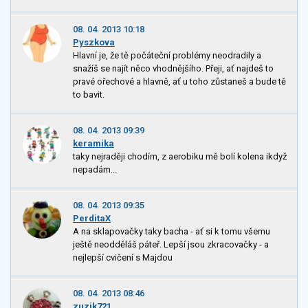
08. 04. 2013 10:18
Pyszkova
Hlavní je, že tě počáteční problémy neodradily a
snažíš se najít něco vhodnějšího. Přeji, ať najdeš to
pravé ořechové a hlavně, ať u toho zůstaneš a bude tě
to bavit.
08. 04. 2013 09:39
keramika
taky nejraději chodím, z aerobiku mě bolí kolena ikdyž
nepadám...
08. 04. 2013 09:35
PerditaX
A na sklapovačky taky bacha - ať si k tomu všemu
ještě neodděláš páteř. Lepší jsou zkracovačky - a
nejlepší cvičení s Majdou
08. 04. 2013 08:46
zuzik721