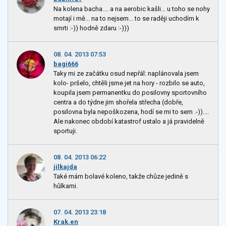
Na kolena bacha.... a na aerobic kašli... u toho se nohy
motají i mě... na to nejsem... to se raději uchodím k
smrti :-)) hodně zdaru :-)))
08. 04. 2013 07:53
bagi666
Taky mi ze začátku osud nepřál: naplánovala jsem
kolo- pršelo, chtěli jsme jet na hory - rozbilo se auto,
koupila jsem permanentku do posilovny sportovního
centra a do týdne jim shořela střecha (dobře,
posilovna byla nepoškozena, hodí se mi to sem .-))....
Ale nakonec období katastrof ustalo a já pravidelně
sportuji.
08. 04. 2013 06:22
jilkajda
Také mám bolavé koleno, takže chůze jedině s
hůlkami.
07. 04. 2013 23:18
Krak.en