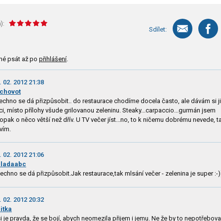
):
Sdílet:
né psát až po
přihlášení
.
. 02. 2012 21:38
chovot
echno se dá přizpůsobit.. do restaurace chodíme docela často, ale dávám si j
ci, místo přílohy všude grilovanou zeleninu. Steaky...carpaccio...gurmán jsem
opak o něco větší než dřív. U TV večer jíst...no, to k ničemu dobrému nevede, 
vím.
. 02. 2012 21:06
iladaabc
echno se dá přizpůsobit.Jak restaurace,tak mlsání večer - zelenina je super :-)
. 02. 2012 20:32
litka
i je pravda, že se bojí, abych neomezila přijem i jemu. Ne že by to nepotřebova