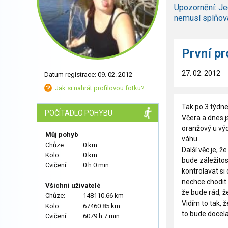
Upozornění: Je
nemusí splňov
První p
27. 02. 2012
Datum registrace: 09. 02. 2012
Jak si nahrát profilovou fotku?
Tak po 3 týdne
POČÍTADLO POHYBU
Včera a dnes 
oranžový u výde
Můj pohyb
váhu..
Chůze:
0 km
Další věc je, ž
Kolo:
0 km
bude záležitos
Cvičení:
0 h 0 min
kontrolavat si
nechce chodit 
Všichni uživatelé
že bude rád, ž
Chůze:
148110.66 km
Vidím to tak,
Kolo:
67460.85 km
to bude docela
Cvičení:
6079 h 7 min