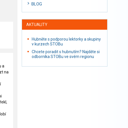
BLOG
AKTUALITY
Hubněte s podporou lektorky a skupiny
v kurzech STOBu
Chcete poradit s hubnutím? Najděte si
odborníka STOBu ve svém regionu
u a
zt na
í
i
ekl,
dobí