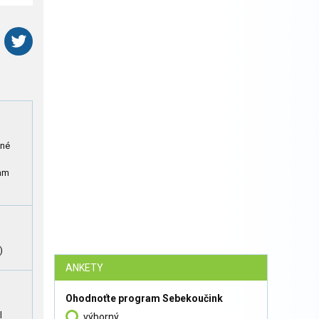
iné
tam
)
ANKETY
Ohodnoťte program Sebekoučink
l
výborný