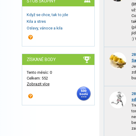
STOB SKUPINY
(B
už
Když se chce, tak to jde
Co
Kila a stres
ta
(p
Oslavy, vánoce a kila
jí
:)
28
ZÍSKANÉ BODY
Sa
Je
zd
Tento měsíc: 0
bu
Celkem: 552
Zobrazit více
28
s
Tr
to
ne
be
za