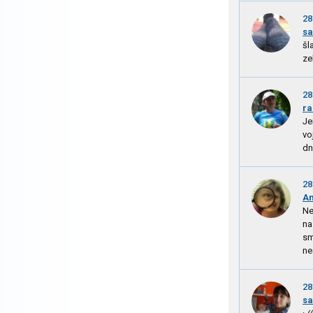
28
sa
šl
ze
28
ra
Je
vo
dn
28
A
Ne
na
sm
ne
28
sa