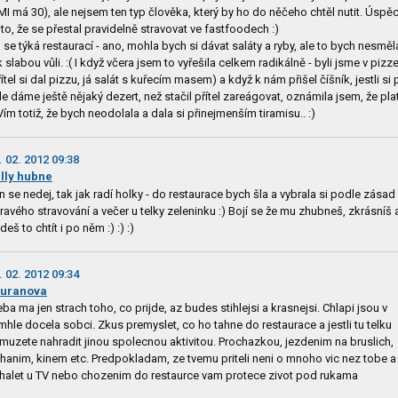
MI má 30), ale nejsem ten typ člověka, který by ho do něčeho chtěl nutit. Úspěc
 to, že se přestal pravidelně stravovat ve fastfoodech :)
 se týká restaurací - ano, mohla bych si dávat saláty a ryby, ale to bych nesměl
k slabou vůli. :( I když včera jsem to vyřešila celkem radikálně - byli jsme v pizze
řítel si dal pizzu, já salát s kuřecím masem) a když k nám přišel číšník, jestli si
dle dáme ještě nějaký dezert, než stačil přítel zareágovat, oznámila jsem, že pl
 Vím totiž, že bych neodolala a dala si přinejmenším tiramisu.. :)
. 02. 2012 09:38
lly hubne
n se nedej, tak jak radí holky - do restaurace bych šla a vybrala si podle zásad
ravého stravování a večer u telky zeleninku :) Bojí se že mu zhubneš, zkrásníš 
deš to chtít i po něm :) :) :)
. 02. 2012 09:34
duranova
eba ma jen strach toho, co prijde, az budes stihlejsi a krasnejsi. Chlapi jsou v
mhle docela sobci. Zkus premyslet, co ho tahne do restaurace a jestli tu telku
muzete nahradit jinou spolecnou aktivitou. Prochazkou, jezdenim na bruslich,
hanim, kinem etc. Predpokladam, ze tvemu priteli neni o mnoho vic nez tobe a
halet u TV nebo chozenim do restaurce vam protece zivot pod rukama