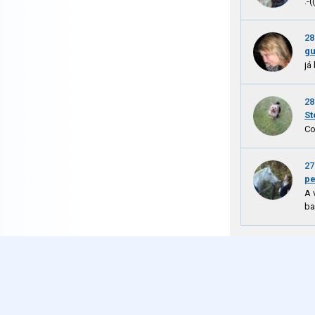
:-(
28
g
já
28
St
Co
27
pe
A 
ba