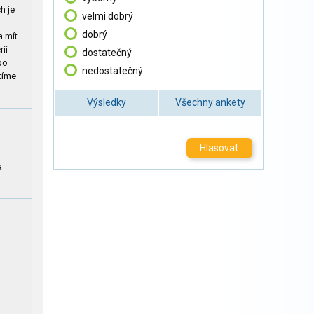
h je
velmi dobrý
dobrý
a mít
rii
dostatečný
 po
nedostatečný
atíme
Výsledky
Všechny ankety
Hlasovat
a