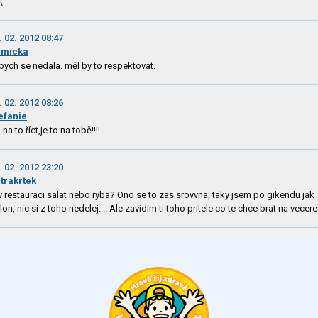
((
. 02. 2012 08:47
umicka
 bych se nedala. měl by to respektovat.
. 02. 2012 08:26
efanie
 na to říct,je to na tobě!!!!
. 02. 2012 23:20
trakrtek
v restauraci salat nebo ryba? Ono se to zas srovvna, taky jsem po gikendu jak
lon, nic si z toho nedelej.... Ale zavidim ti toho pritele co te chce brat na vecere :