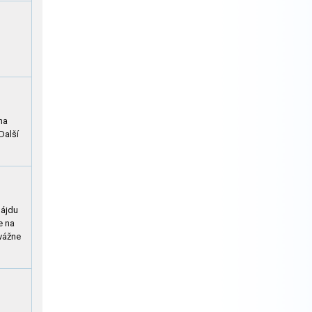
na
Další
nájdu
e na
 vážne