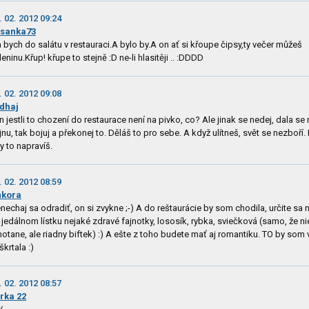
. 02. 2012 09:24
sanka73
a bych do salátu v restauraci.A bylo by.A on ať si křoupe čipsy,ty večer můžeš
leninu.Křup! křupe to stejně :D ne-li hlasitěji .. :DDDD
. 02. 2012 09:08
dhaj
n jestli to chození do restaurace není na pivko, co? Ale jinak se nedej, dala se 
jnu, tak bojuj a překonej to. Děláš to pro sebe. A když ulítneš, svět se nezboří. 
y to napravíš.
. 02. 2012 08:59
nkora
nechaj sa odradiť, on si zvykne ;-) A do reštaurácie by som chodila, určite sa 
 jedálnom lístku nejaké zdravé fajnotky, lososík, rybka, sviečková (samo, že ni
otane, ale riadny biftek) :) A ešte z toho budete mať aj romantiku. TO by som
škrtala :)
. 02. 2012 08:57
rka 22