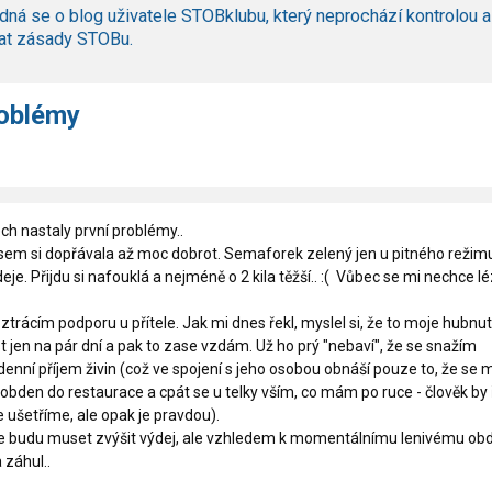
dná se o blog uživatele STOBklubu, který neprochází kontrolou a
at zásady STOBu.
roblémy
ch nastaly první problémy..
jsem si dopřávala až moc dobrot. Semaforek zelený jen u pitného režim
je. Přijdu si nafouklá a nejméně o 2 kila těžší.. :( Vůbec se mi nechce lé
e ztrácím podporu u přítele. Jak mi dnes řekl, myslel si, že to moje hubnut
t jen na pár dní a pak to zase vzdám. Už ho prý "nebaví", že se snažím
 denní příjem živin (což ve spojení s jeho osobou obnáší pouze to, že se m
obden do restaurace a cpát se u telky vším, co mám po ruce - člověk by ř
e ušetříme, ale opak je pravdou).
 že budu muset zvýšit výdej, ale vzhledem k momentálnímu lenivému ob
 záhul..