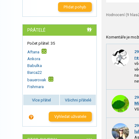
Přidat pohyb
Hodnocení (
9
hlasů
PŘÁTELÉ
Komentáře je mož
Počet přátel: 35
29
Aftana
re
Ankora
vš
Babulka
vě
Barca22
na
bauerovak
ne
Fishmara
29
Více přátel
Všichni přátelé
M
Vš
Vyhledat uživatele
29
lu
As