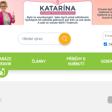
Zů
ABÁZE
PŘÍBĚHY O
ČLÁNKY
SEBE
RAVIN
HUBNUTÍ
g?