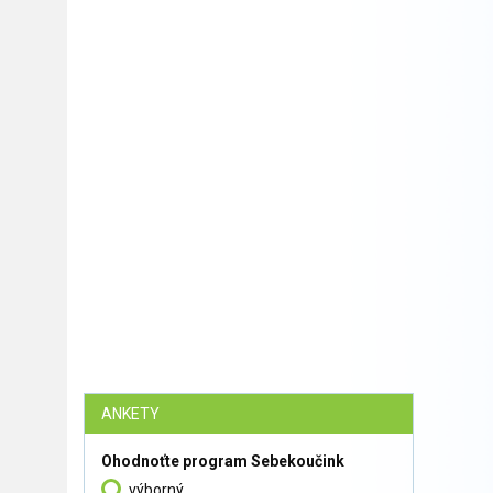
ANKETY
Ohodnoťte program Sebekoučink
výborný