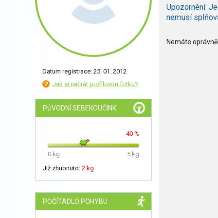
Upozornění: Je
nemusí splňov
Nemáte oprávněn
Datum registrace: 25. 01. 2012
Jak si nahrát profilovou fotku?
PŮVODNÍ SEBEKOUČINK
40 %
0 kg
5 kg
Již zhubnuto:
2 kg
POČÍTADLO POHYBU