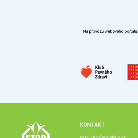
Na provozu webového portálu S
KONTAKT
mail:
info@stobklub.cz