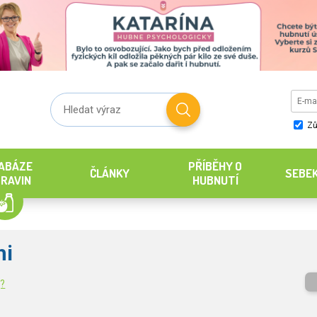
Zů
ABÁZE
PŘÍBĚHY O
ČLÁNKY
SEBE
RAVIN
HUBNUTÍ
hi
g?