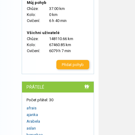
Můj pohyb
Chůze:
37.00 km
Kolo:
0 km
Cvičení:
6 h 40 min
Všichni uživatelé
Chůze:
148110.66 km
Kolo:
67460.85 km
Cvičení:
6079 h 7 min
Přidat pohyb
PŘÁTELÉ
Počet přátel: 30
afrais
ajanka
Arabela
aslan
beruskaa