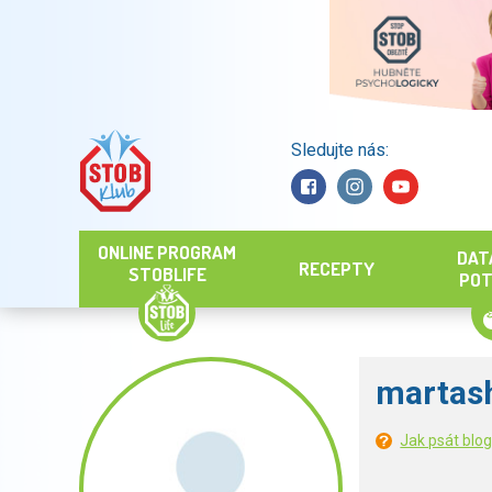
Sledujte nás:
Hledat
ONLINE PROGRAM
DAT
RECEPTY
STOBLIFE
POT
martas
Jak psát blo