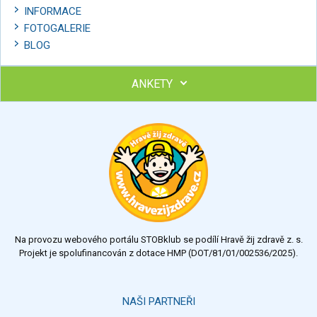
INFORMACE
FOTOGALERIE
BLOG
ANKETY
Ohodnoťte program Sebekoučink
výborný
velmi dobrý
dobrý
dostatečný
nedostatečný
Na provozu webového portálu STOBklub se podílí Hravě žij zdravě z. s.
Výsledky
Všechny ankety
Projekt je spolufinancován z dotace HMP (DOT/81/01/002536/2025).
Hlasovat
NAŠI PARTNEŘI