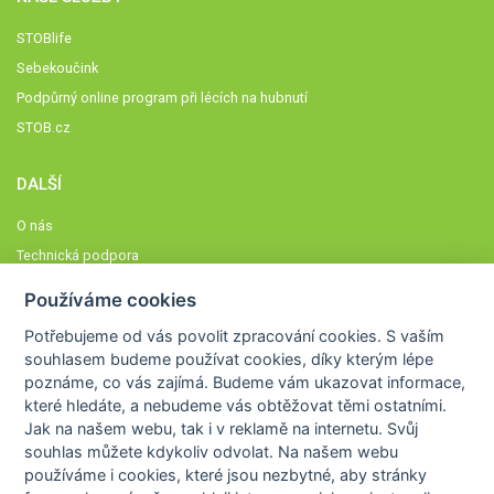
STOBlife
Sebekoučink
Podpůrný online program při lécích na hubnutí
STOB.cz
DALŠÍ
O nás
Technická podpora
Časté dotazy
Používáme cookies
Normy a zásady fungování STOBklubu
Potřebujeme od vás
povolit zpracování cookies
. S vaším
Členové STOBklubu
souhlasem budeme používat cookies, díky kterým lépe
Zásady nakládání s osobními údaji
poznáme,
co vás zajímá
. Budeme vám ukazovat
informace,
které hledáte
, a nebudeme vás obtěžovat těmi ostatními.
Otestujte se
Jak na našem webu, tak i v reklamě na internetu. Svůj
Spočítejte si
souhlas můžete kdykoliv odvolat. Na našem webu
Výzva 52
používáme i cookies, které jsou nezbytné
, aby stránky