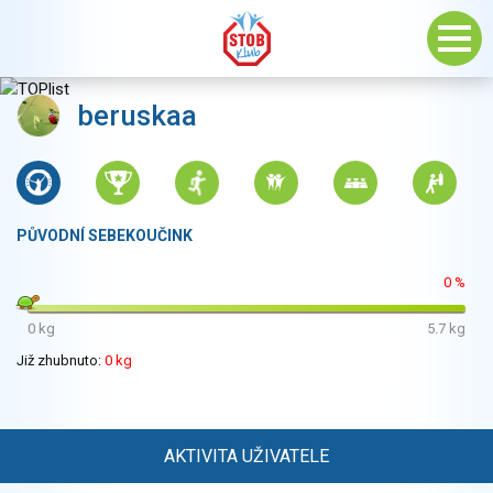
beruskaa
PŮVODNÍ SEBEKOUČINK
0 %
0 kg
5.7 kg
Již zhubnuto:
0 kg
AKTIVITA UŽIVATELE