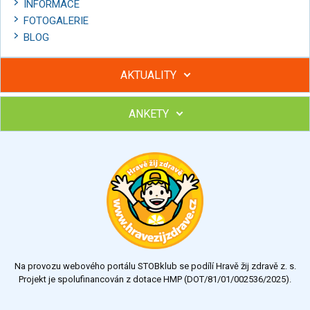
INFORMACE
FOTOGALERIE
BLOG
AKTUALITY
ANKETY
Hubněte s podporou lektorky a skupiny v kurzech STOBu
Chcete poradit s hubnutím? Najděte si odborníka STOBu ve
svém regionu
Ohodnoťte program Sebekoučink
výborný
velmi dobrý
dobrý
dostatečný
nedostatečný
Na provozu webového portálu STOBklub se podílí Hravě žij zdravě z. s.
Výsledky
Všechny ankety
Projekt je spolufinancován z dotace HMP (DOT/81/01/002536/2025).