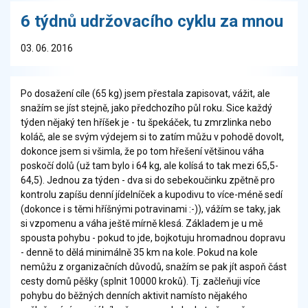
6 týdnů udržovacího cyklu za mnou
03. 06. 2016
Po dosažení cíle (65 kg) jsem přestala zapisovat, vážit, ale
snažím se jíst stejně, jako předchozího půl roku. Sice každý
týden nějaký ten hříšek je - tu špekáček, tu zmrzlinka nebo
koláč, ale se svým výdejem si to zatím můžu v pohodě dovolt,
dokonce jsem si všimla, že po tom hřešení většinou váha
poskočí dolů (už tam bylo i 64 kg, ale kolísá to tak mezi 65,5-
64,5). Jednou za týden - dva si do sebekoučinku zpětně pro
kontrolu zapíšu denní jídelníček a kupodivu to více-méně sedí
(dokonce i s těmi hříšnými potravinami :-)), vážím se taky, jak
si vzpomenu a váha ještě mírně klesá. Základem je u mě
spousta pohybu - pokud to jde, bojkotuju hromadnou dopravu
- denně to dělá minimálně 35 km na kole. Pokud na kole
nemůžu z organizačních důvodů, snažím se pak jít aspoň část
cesty domů pěšky (splnit 10000 kroků). Tj. začleňuji více
pohybu do běžných denních aktivit namísto nějakého