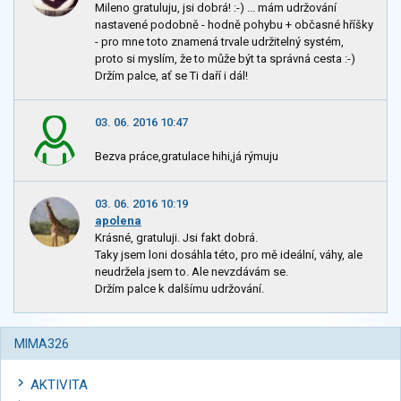
Mileno gratuluju, jsi dobrá! :-) ... mám udržování
nastavené podobně - hodně pohybu + občasné hříšky
- pro mne toto znamená trvale udržitelný systém,
proto si myslím, že to může být ta správná cesta :-)
Držím palce, ať se Ti daří i dál!
03. 06. 2016 10:47
Bezva práce,gratulace hihi,já rýmuju
03. 06. 2016 10:19
apolena
Krásné, gratuluji. Jsi fakt dobrá.
Taky jsem loni dosáhla této, pro mě ideální, váhy, ale
neudržela jsem to. Ale nevzdávám se.
Držím palce k dalšímu udržování.
MIMA326
AKTIVITA