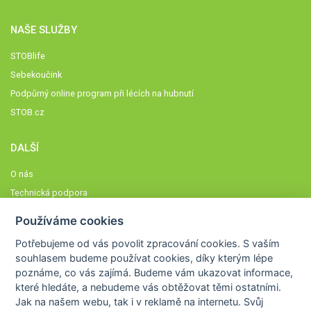
NAŠE SLUŽBY
STOBlife
Sebekoučink
Podpůrný online program při lécích na hubnutí
STOB.cz
DALŠÍ
O nás
Technická podpora
Časté dotazy
Používáme cookies
Normy a zásady fungování STOBklubu
Potřebujeme od vás
povolit zpracování cookies
. S vaším
Členové STOBklubu
souhlasem budeme používat cookies, díky kterým lépe
Zásady nakládání s osobními údaji
poznáme,
co vás zajímá
. Budeme vám ukazovat
informace,
které hledáte
, a nebudeme vás obtěžovat těmi ostatními.
Otestujte se
Jak na našem webu, tak i v reklamě na internetu. Svůj
Spočítejte si