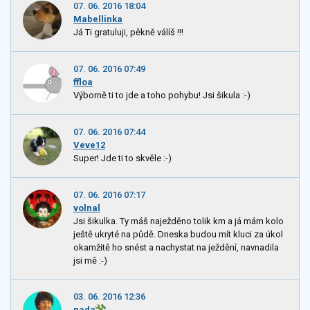
07. 06. 2016 18:04
Mabellinka
Já Ti gratuluji, pěkně válíš !!!
07. 06. 2016 07:49
ffloa
Výborně ti to jde a toho pohybu! Jsi šikula :-)
07. 06. 2016 07:44
Veve12
Super! Jde ti to skvěle :-)
07. 06. 2016 07:17
volnal
Jsi šikulka. Ty máš naježděno tolik km a já mám kolo
ještě ukryté na půdě. Dneska budou mít kluci za úkol
okamžitě ho snést a nachystat na ježdění, navnadila
jsi mě :-)
03. 06. 2016 12:36
nada