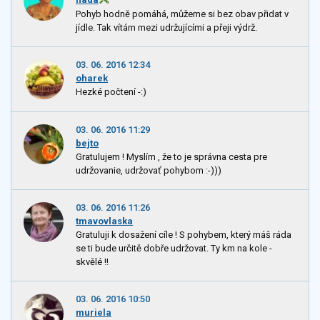
Pohyb hodně pomáhá, můžeme si bez obav přidat v
jídle. Tak vítám mezi udržujícími a přeji výdrž.
03. 06. 2016 12:34
oharek
Hezké počtení -:)
03. 06. 2016 11:29
bejto
Gratulujem ! Myslím , že to je správna cesta pre
udržovanie, udržovať pohybom :-)))
03. 06. 2016 11:26
tmavovlaska
Gratuluji k dosažení cíle ! S pohybem, který máš ráda
se ti bude určitě dobře udržovat. Ty km na kole -
skvělé !!
03. 06. 2016 10:50
muriela