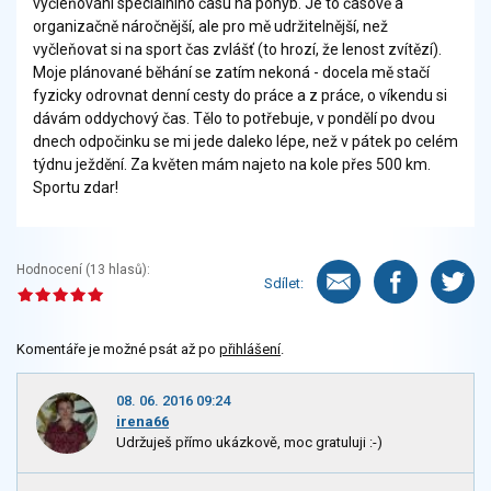
vyčleňování speciálního času na pohyb. Je to časově a
organizačně náročnější, ale pro mě udržitelnější, než
vyčleňovat si na sport čas zvlášť (to hrozí, že lenost zvítězí).
Moje plánované běhání se zatím nekoná - docela mě stačí
fyzicky odrovnat denní cesty do práce a z práce, o víkendu si
dávám oddychový čas. Tělo to potřebuje, v pondělí po dvou
dnech odpočinku se mi jede daleko lépe, než v pátek po celém
týdnu ježdění. Za květen mám najeto na kole přes 500 km.
Sportu zdar!
Hodnocení (
13
hlasů):
Sdílet:
Komentáře je možné psát až po
přihlášení
.
08. 06. 2016 09:24
irena66
Udržuješ přímo ukázkově, moc gratuluji :-)