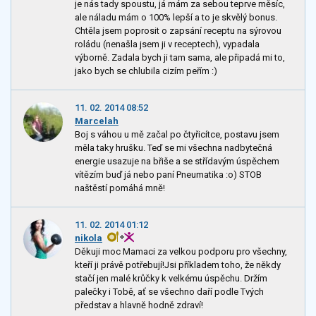
je nás tady spoustu, já mám za sebou teprve měsíc,
ale náladu mám o 100% lepší a to je skvělý bonus.
Chtěla jsem poprosit o zapsání receptu na sýrovou
roládu (nenašla jsem ji v receptech), vypadala
výborně. Zadala bych ji tam sama, ale připadá mi to,
jako bych se chlubila cizím peřím :)
11. 02. 2014 08:52
Marcelah
Boj s váhou u mě začal po čtyřicítce, postavu jsem
měla taky hrušku. Teď se mi všechna nadbytečná
energie usazuje na břiše a se střídavým úspěchem
vítězím buď já nebo paní Pneumatika :o) STOB
naštěstí pomáhá mně!
11. 02. 2014 01:12
nikola
Děkuji moc Mamaci za velkou podporu pro všechny,
kteří ji právě potřebují!Jsi příkladem toho, že někdy
stačí jen malé krůčky k velkému úspěchu. Držím
palečky i Tobě, ať se všechno daří podle Tvých
představ a hlavně hodně zdraví!