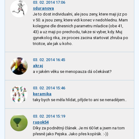
03. 02. 2014 17:06
sduranova
Je to dost individualni, ale jsou zeny, ktere maji jiz po
v 50. a jsou zeny, ktere vidi konec v nedohlednu. Mam
kolegyne dle dnesnich parametru mladice (obe 41,
43) a uz maji po prechodu, takze si vyber, kdy. Muj
gynekolog rika, ze proces zacina startovat zhruba po
tricitce, ale jak u koho.
03. 02. 2014 16:45
akraj
a v jakém věku se menopauza dá očekávat?
03. 02. 2014 15:46
keramika
taky bych se měla hlídat, příjde to ani se nenadějem..
03. 02. 2014 15:19
rupok54
Díky za podnětný článek. Je mi 60 let a jsem na tom
přesně jako Pejska. Jako přes kopírák. :-))