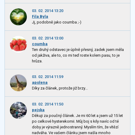
03. 02. 2014 13:20
Fila Byla
Jj, podobně jako coumba ;-)
03. 02. 2014 13:00
coumba
Ten druhý odstavec je úplně přesný, zadek jsem měla
od jakživa, ale to, co mi teď roste kolem pasu, to je
hrůza.
03. 02. 2014 11:59
apolena
Díky za článek, protože již brzy...
03. 02. 2014 11:50
pejska
Děkuji za poučný článek. Je mi 60 let a jsem už 15 let
po celkové hysterekomii. Můj boj s kily navíc od té
doby je výrazně jednostranný. Myslím tím, že vítězí
nadváha. Ve vašem článku jsem našla mnoho