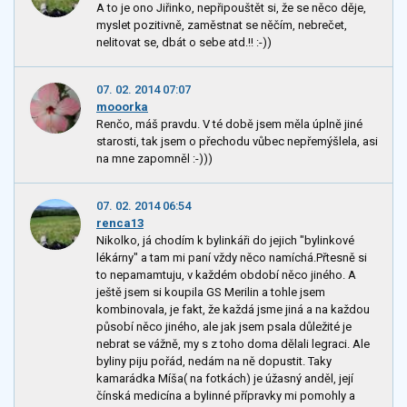
A to je ono Jiřinko, nepřipouštět si, že se něco děje,
myslet pozitivně, zaměstnat se něčím, nebrečet,
nelitovat se, dbát o sebe atd.!! :-))
07. 02. 2014 07:07
mooorka
Renčo, máš pravdu. V té době jsem měla úplně jiné
starosti, tak jsem o přechodu vůbec nepřemýšlela, asi
na mne zapomněl :-)))
07. 02. 2014 06:54
renca13
Nikolko, já chodím k bylinkáři do jejich "bylinkové
lékárny" a tam mi paní vždy něco namíchá.Přtesně si
to nepamamtuju, v každém období něco jiného. A
ještě jsem si koupila GS Merilin a tohle jsem
kombinovala, je fakt, že každá jsme jiná a na každou
působí něco jiného, ale jak jsem psala důležité je
nebrat se vážně, my s z toho doma dělali legraci. Ale
byliny piju pořád, nedám na ně dopustit. Taky
kamarádka Míša( na fotkách) je úžasný anděl, její
čínská medicína a bylinné přípravky mi pomohly a