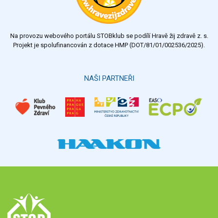
dostatečný
nedostatečný
Na provozu webového portálu STOBklub se podílí Hravě žij zdravě z. s.
Výsledky
Všechny ankety
Projekt je spolufinancován z dotace HMP (DOT/81/01/002536/2025).
Hlasovat
NAŠI PARTNEŘI