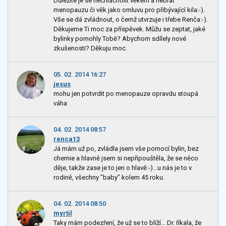
Důležité je se nechlácholit věkem a nebrat
menopauzu či věk jako omluvu pro přibývající kila:-).
Vše se dá zvládnout, o čemž utvrzuje i třebe Renča:-).
Děkujeme Ti moc za příspěvek. Můžu se zeptat, jaké
bylinky pomohly Tobě? Abychom sdílely nové
zkušenosti? Děkuju moc.
05. 02. 2014 16:27
jesus
mohu jen potvrdit po menopauze opravdu stoupá
váha
04. 02. 2014 08:57
renca13
Já mám už po, zvládla jsem vše pomocí bylin, bez
chemie a hlavně jsem si nepřipouštěla, že se něco
děje, takže zase je to jen o hlavě:-)...u nás je to v
rodině, všechny "baby" kolem 45 roku.
04. 02. 2014 08:50
myrtil
Taky mám podezření, že už se to blíží... Dr. říkala, že