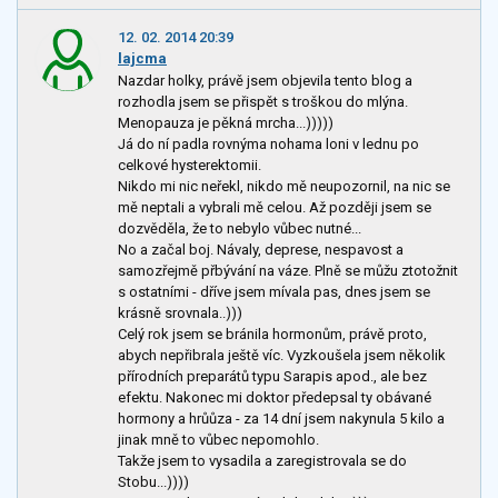
12. 02. 2014 20:39
lajcma
Nazdar holky, právě jsem objevila tento blog a
rozhodla jsem se přispět s troškou do mlýna.
Menopauza je pěkná mrcha...)))))
Já do ní padla rovnýma nohama loni v lednu po
celkové hysterektomii.
Nikdo mi nic neřekl, nikdo mě neupozornil, na nic se
mě neptali a vybrali mě celou. Až později jsem se
dozvěděla, že to nebylo vůbec nutné...
No a začal boj. Návaly, deprese, nespavost a
samozřejmě přbývání na váze. Plně se můžu ztotožnit
s ostatními - dříve jsem mívala pas, dnes jsem se
krásně srovnala..)))
Celý rok jsem se bránila hormonům, právě proto,
abych nepřibrala ještě víc. Vyzkoušela jsem několik
přírodních preparátů typu Sarapis apod., ale bez
efektu. Nakonec mi doktor předepsal ty obávané
hormony a hrůůza - za 14 dní jsem nakynula 5 kilo a
jinak mně to vůbec nepomohlo.
Takže jsem to vysadila a zaregistrovala se do
Stobu...))))