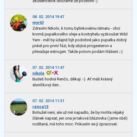
zkusenosti!A doufame ze pozitivni:-)
08. 02. 2014 19:47
myrtil
Zdravím Nikolo, k tomu bylinkovému tématu - chci
kromě pupalkového oleje a kontryhelu vyzkoušet Wild
Yam - měl by údajně být podobně jako pupalka dobrý
právě pro první fázi, kdy ubývá progesteron a
převažuje estrogen. Takže potom podám hlášení ;-)
07. 02. 2014 11:47
nikola
Budeš hodná Renčo, děkuji :-). Ať máš krásný
sluníčkový den...
07. 02. 2014 11:31
renca13
Bohužel není, ale už mě napadlo, že by mohla nějaký
článek napsat, jen ona je taková bláznivka ( jsme obě)
rozlítaná, má toho moc. Pokusím se jí zpracovat.