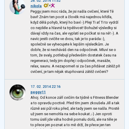
26. 02. 2014 11:52
nikola
Peggy jsem moc ráda, že jsi našla cvičení, které Tě
baví! Znám ten pocit a člověk má najednou křídla,
když dělá pohyb, který ho baví:-).Přeji Ti ať Ti to vydrží
co nejdéle a hlavně ta trpělivost! Bohužel výsledky si
dávají vždy na čas, ale vyplatí se počkat si na ně!:-). A
navíc jestli cvičíte ve dvou, tak je to paráda:-),
společně se vyhecujete k lepším výsledkům. Je
dobře, že si necháváš den na odpočinek. Mluví se o
tom, že svaly, potřebují především dostatek času na
regeneraci, tedy jim dopřej i odpočinek, masáže,
relax, saunu. A nezapomeň si za čas přidávat zátěž při
cvičení, je tam nějak stupňovaná zátěž cvičení?
17. 02. 2014 22:16
peggy11
Ahoj. Od konce září cvičím 6x týdně s Fitness Blender
a to opravdu poctivě. Před tím jsem zkoušela Jill a tak
různě asi půl roku před, ale tady jsem se našla. Prostě
už jsem se nemohla na sebe koukat ;-) Jen oproti
tomu úsilí jde váha hodně pomalu dolů, ale na těle je
to přece jen poznat a to mě drží, že přece jen ten