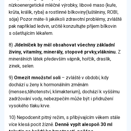
nízkoenergetické mléčné výrobky, libové maso (kuře,
krůta, králík, ryba) a rostlinné bílkoviny(luštěniny, ROBI,
sója) Pozor máte-li jakékoli zdravotní problémy, zvláště
pak například ledvin, určitě konzultujte příjem bílkovin
s ošetřujícím lékařem.
8)
Jídelníček by měl obsahovat všechny základní
živiny, vitamíny, minerály, stopové prvky,vlákninu.
Z
minerálních látek především vápník, hořčík, draslík,
zinek, selen.
9)
Omezit množství soli
– zvláště v období, kdy
dochází u ženy k hormonálním změnám
(menses,těhotenství, klimakterium), dochází k vyššímu
zadržování vody, nebezpečím může být i přidružení
vysokého tlaku krve.
10) Nepodcenit pitný režim, s přibývajícím věkem stále
více klesá pocit žízně.
Denně vypít alespoň 30 ml