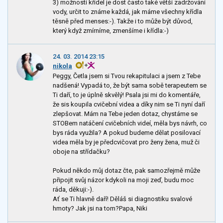
3) možností křídel je dost často také větší zadržování
vody, určit to známe každá, jak máme všechny křídla
těsně před menses:-). Takže i to může být důvod,
který když zmírníme, zmenšíme i křídla:-)
24. 03. 2014 23:15
nikola
Peggy, Četla jsem si Tvou rekapitulaci a jsem z Tebe
nadšená! Vypadá to, že být sama sobě terapeutem se
Ti daří, to je úplně skvělý! Psala jsi mi do komentáře,
že sis koupila cvičební videa a díky nim se Ti nyní daří
zlepšovat. Mám na Tebe jeden dotaz, chystáme se
STOBem natáčení cvičebních videí, měla bys návrh, co
bys ráda využila? A pokud budeme dělat posilovací
videa měla by je předcvičovat pro ženy žena, muž či
oboje na střídačku?
Pokud někdo můj dotaz čte, pak samozřejmě může
připojit svůj názor kdykoli na moji zeď, budu moc
ráda, děkuji:-).
Ať se Ti hlavně daří! Děláš si diagnostiku svalové
hmoty? Jak jsi na tom?Papa, Niki