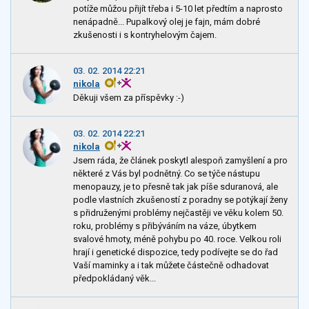
potíže můžou přijít třeba i 5-10 let předtím a naprosto
nenápadně... Pupalkový olej je fajn, mám dobré
zkušenosti i s kontryhelovým čajem.
03. 02. 2014 22:21
nikola
Děkuji všem za příspěvky :-)
03. 02. 2014 22:21
nikola
Jsem ráda, že článek poskytl alespoň zamyšlení a pro
některé z Vás byl podnětný. Co se týče nástupu
menopauzy, je to přesně tak jak píše sduranová, ale
podle vlastních zkušeností z poradny se potýkají ženy
s přidruženými problémy nejčastěji ve věku kolem 50.
roku, problémy s přibýváním na váze, úbytkem
svalové hmoty, méně pohybu po 40. roce. Velkou roli
hrají i genetické dispozice, tedy podívejte se do řad
Vaší maminky a i tak můžete částečně odhadovat
předpokládaný věk...