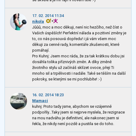
17. 02. 2014 11:34
nikola
Jůůů, moc a moc děkuji, není nic hezčího, než číst o
Vašich úspěších! Perfektní nálada a pozitivní změny je
to, co nás posouvá dopředu! i já vám všem moc
děkuji za cenné rady, komentáře zkušenosti, které
pomáhají.
Pro Kuhnj: Jsem moc ráda, že za tak krátkou dobu jsi
dosáhla tolika příznivých změn. A díky změně
životního stylu už začínáš sklízet ovoce, přeji Ti
mnoho sil a trpělivosti i nadále. Také se těším na další
pokroky, se kterými se mi pochlubíte! :-)
16. 02. 2014 18:23
Mamaci
kuhnj: Proto tady jsme, abychom se vzájemně
podpořily...Taky jsem si nejprve myslela, že rezignace
na mou nadváhu je definitivní, ale nakonec jsem si
řekla, že nikdy není pozdě a pustila se do toho.