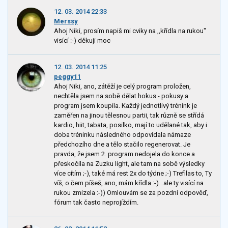
12. 03. 2014 22:33
Merssy
Ahoj Niki, prosím napiš mi cviky na ,,křídla na rukou"
visící :-) děkuji moc
12. 03. 2014 11:25
peggy11
Ahoj Niki, ano, zátěží je celý program proložen,
nechtěla jsem na sobě dělat hokus - pokusy a
program jsem koupila. Každý jednotlivý trénink je
zaměřen na jinou tělesnou partii, tak různě se střídá
kardio, hiit, tabata, posilko, mají to udělané tak, aby i
doba tréninku následného odpovídala námaze
předchozího dne a tělo stačilo regenerovat. Je
pravda, že jsem 2. program nedojela do konce a
přeskočila na Zuzku light, ale tam na sobě výsledky
více cítím ;-), také má rest 2x do týdne ;-) Trefilas to, Ty
víš, o čem píšeš, ano, mám křídla :-)...ale ty visící na
rukou zmizela :-)) Omlouvám se za pozdní odpověď,
fórum tak často neprojíždím.