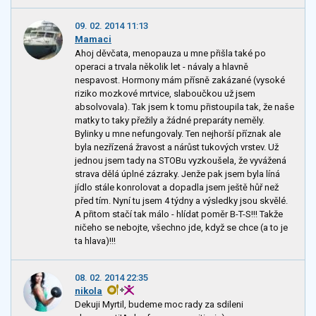
09. 02. 2014 11:13
Mamaci
Ahoj děvčata, menopauza u mne přišla také po
operaci a trvala několik let - návaly a hlavně
nespavost. Hormony mám přísně zakázané (vysoké
riziko mozkové mrtvice, slaboučkou už jsem
absolvovala). Tak jsem k tomu přistoupila tak, že naše
matky to taky přežily a žádné preparáty neměly.
Bylinky u mne nefungovaly. Ten nejhorší příznak ale
byla nezřízená žravost a nárůst tukových vrstev. Už
jednou jsem tady na STOBu vyzkoušela, že vyvážená
strava dělá úplné zázraky. Jenže pak jsem byla líná
jídlo stále konrolovat a dopadla jsem ještě hůř než
před tím. Nyní tu jsem 4 týdny a výsledky jsou skvělé.
A přitom stačí tak málo - hlídat poměr B-T-S!!! Takže
ničeho se nebojte, všechno jde, když se chce (a to je
ta hlava)!!!
08. 02. 2014 22:35
nikola
Dekuji Myrtil, budeme moc rady za sdileni