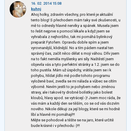
16. 02. 2014 15:08
kuhnj
Ahoj holky, zdravím všechny, pro které je aktuální
tento blog! S přechodem mám taky své zkušenosti, u
mě to odnesly hlavně nervíky a spánek. Musela jsem
to řešit nejprve s pomocí lékaře a když jsem se
vyhrabala z nejhoršího, tak mi pomáhá bylinkový
preparát Fytofem. Opravdu dobře spím a jsem
vyrovnanější, klidnější. No a tím pádem nastal ten
správný čas, začít něco dělat s moji váhou. Dřív jsem
na to fakt neměla myšlenky ani síly. Naštěstí jsem
objevila vás a tyto perfektní stránky a 1.2. jsem se do
toho pustila. Mám už úspěchy, vrátila jsem se i k
pohybu, hlídat jídlo mě podle tohoto programu
vyloženě baví, zvedla se mi nálada a vůbec se cítím
výborně. Nevím jestli to je pohybem nebo změnou
stravy, ale i takové ty drobné bolístky jako bolest
kloubů, hlavy apod. se vytrácejí:-)! Jsem moc ráda, že
vás mám a každý den se těším, co se od vás dozvím
nového. Nikole děkuji za její blogy, které se mi hodně
líbí a hlavně mi pomáhají!!!
Mějte se pohodově a těšte se na jaro, které určitě
bude krásné i v přechodu:-)!!!