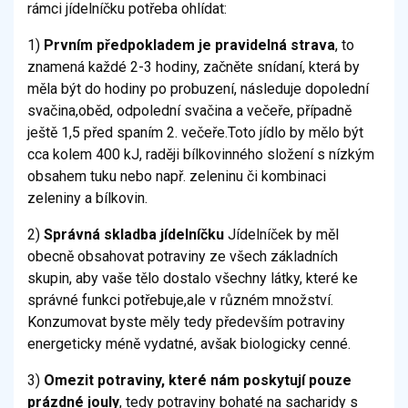
rámci jídelníčku potřeba ohlídat:
1)
Prvním předpokladem je pravidelná strava
, to
znamená každé 2-3 hodiny, začněte snídaní, která by
měla být do hodiny po probuzení, následuje dopolední
svačina,oběd, odpolední svačina a večeře, případně
ještě 1,5 před spaním 2. večeře.Toto jídlo by mělo být
cca kolem 400 kJ, raději bílkovinného složení s nízkým
obsahem tuku nebo např. zeleninu či kombinaci
zeleniny a bílkovin.
2)
Správná skladba jídelníčku
Jídelníček by měl
obecně obsahovat potraviny ze všech základních
skupin, aby vaše tělo dostalo všechny látky, které ke
správné funkci potřebuje,ale v různém množství.
Konzumovat byste měly tedy především potraviny
energeticky méně vydatné, avšak biologicky cenné.
3)
Omezit potraviny, které nám poskytují pouze
prázdné jouly
, tedy potraviny bohaté na sacharidy s