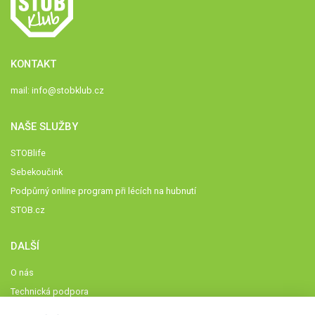
KONTAKT
mail:
info@stobklub.cz
NAŠE SLUŽBY
STOBlife
Sebekoučink
Podpůrný online program při lécích na hubnutí
STOB.cz
DALŠÍ
O nás
Technická podpora
Časté dotazy