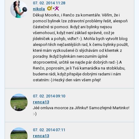
07. 02. 2014 11:28
nikola
Děkuji Moorko, i Renčo za komentáře. Věřím, že i
pomocí bylinek lze zdravotní problémy řešit, alespoň
částečně si pomoci. Ikdyž ani bylinky nejsou
všemohoucí, když není základ správně, což je
jídelníček a pohyb, viďte?:-). Mohla bych vytvořit blog
alespoň těch nejčastějších rad, k čemu bylinky použít,
které mám vyzkoušené či slýchávám od klientek z
poradny. Ikdyž bylinkám nerozumím úplně
stoprocentně, určitě se najde pár dobrých rad:-).A
Renčo, poprosím, je li Tvá kamarádka na stobklubu,
budeme rádi, když přispěje dobrými radami i nám
ostatním:-).Hezký den vám všem přeji!
07. 02. 2014 09:10
renca13
Jéé omluva moorce za Jiřinku!! Samozřejmě Martinko!
:-)
07. 02. 2014 07:11
renca13