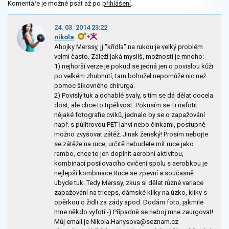
Komentáře je možné psát až po
přihlášení
.
24. 03. 2014 23:22
nikola
Ahojky Merssy, jj "křídla" na rukou je velký problém
velmi často. Záleží jaká myslíš, možností je mnoho:
1) nejhorší verze je pokud se jedná jen o povislou kůži
po velkém zhubnutí, tam bohužel nepomůže nic než
pomoc šikovného chirurga.
2) Povislý tuk a ochablé svaly, s tím se dá dělat docela
dost, ale chce to trpělivost. Pokusím se Ti nafotit
nějaké fotografie cviků, jednalo by se o zapažování
např. s půlitrovou PET lahví nebo činkami, postupně
možno zvyšovat zátěž. Jinak ženský! Prosím nebojte
se zátěže na ruce, určitě nebudete mít ruce jako
rambo, chce to jen doplnit aerobní aktivitou,
kombinací posilovacího cvičení spolu s aerobkou je
nejlepší kombinace.Ruce se zpevní a současně
ubyde tuk. Tedy Merssy, zkus si dělat různé variace
zapažování na triceps, dámské kliky na úzko, kliky s
opěrkou o židli za zády apod. Dodám foto, jakmile
mne někdo vyfotí:-).Případně se neboj mne zaurgovat!
Můj email je Nikola.Hanysova@seznam.cz