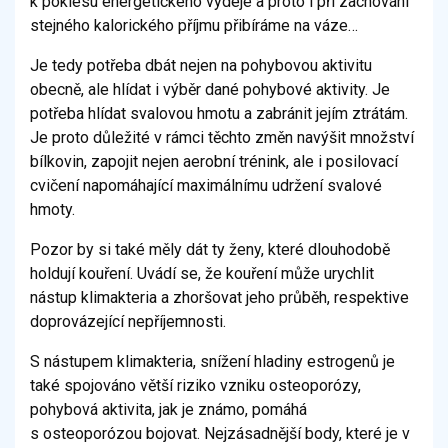
k poklesu energetického výdeje a proto i při zachování
stejného kalorického příjmu přibíráme na váze…
Je tedy potřeba dbát nejen na pohybovou aktivitu
obecně, ale hlídat i výběr dané pohybové aktivity. Je
potřeba hlídat svalovou hmotu a zabránit jejím ztrátám.
Je proto důležité v rámci těchto změn navýšit množství
bílkovin, zapojit nejen aerobní trénink, ale i posilovací
cvičení napomáhající maximálnímu udržení svalové
hmoty.
Pozor by si také měly dát ty ženy, které dlouhodobě
holdují kouření. Uvádí se, že kouření může urychlit
nástup klimakteria a zhoršovat jeho průběh, respektive
doprovázející nepříjemnosti.
S nástupem klimakteria, snížení hladiny estrogenů je
také spojováno větší riziko vzniku osteoporózy,
pohybová aktivita, jak je známo, pomáhá
s osteoporózou bojovat. Nejzásadnější body, které je v