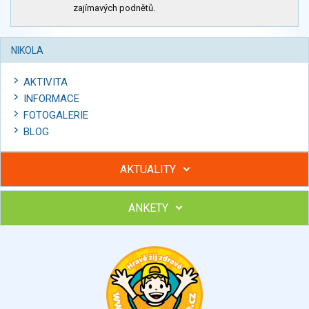
zajímavých podnětů.
NIKOLA
AKTIVITA
INFORMACE
FOTOGALERIE
BLOG
AKTUALITY
ANKETY
Hubněte s podporou lektorky a skupiny v kurzech STOBu
Chcete poradit s hubnutím? Najděte si odborníka STOBu ve
svém regionu
Ohodnoťte program Sebekoučink
výborný
velmi dobrý
dobrý