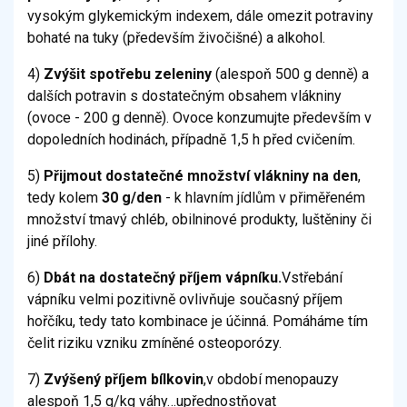
vysokým glykemickým indexem, dále omezit potraviny
bohaté na tuky (především živočišné) a alkohol.
4)
Zvýšit spotřebu zeleniny
(alespoň 500 g denně) a
dalších potravin s dostatečným obsahem vlákniny
(ovoce - 200 g denně). Ovoce konzumujte především v
dopoledních hodinách, případně 1,5 h před cvičením.
5)
Přijmout dostatečné množství vlákniny na den
,
tedy kolem
30 g/den
- k hlavním jídlům v přiměřeném
množství tmavý chléb, obilninové produkty, luštěniny či
jiné přílohy.
6)
Dbát na dostatečný příjem vápníku.
Vstřebání
vápníku velmi pozitivně ovlivňuje současný příjem
hořčíku, tedy tato kombinace je účinná. Pomáháme tím
čelit riziku vzniku zmíněné osteoporózy.
7)
Zvýšený příjem bílkovin
,v období menopauzy
alespoň 1,5 g/kg váhy…upřednostňovat