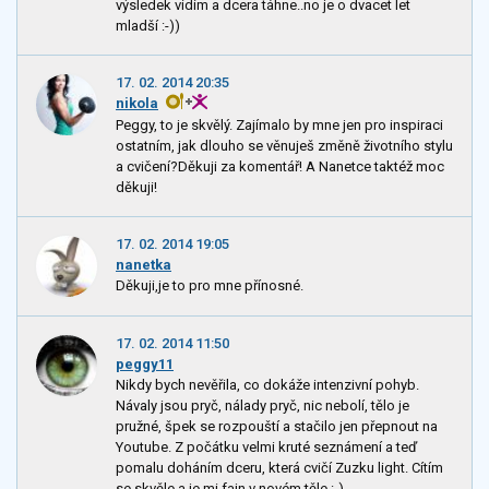
výsledek vidím a dcera táhne..no je o dvacet let
mladší :-))
17. 02. 2014 20:35
nikola
Peggy, to je skvělý. Zajímalo by mne jen pro inspiraci
ostatním, jak dlouho se věnuješ změně životního stylu
a cvičení?Děkuji za komentář! A Nanetce taktéž moc
děkuji!
17. 02. 2014 19:05
nanetka
Děkuji,je to pro mne přínosné.
17. 02. 2014 11:50
peggy11
Nikdy bych nevěřila, co dokáže intenzivní pohyb.
Návaly jsou pryč, nálady pryč, nic nebolí, tělo je
pružné, špek se rozpouští a stačilo jen přepnout na
Youtube. Z počátku velmi kruté seznámení a teď
pomalu doháním dceru, která cvičí Zuzku light. Cítím
se skvěle a je mi fajn v novém těle :-)