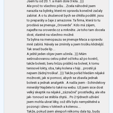
Jsem tu od 20. 1. a mám dole 3 kila...)))
Ale proč to všechno píšu....Zcela náhodně jsem
narazila na bylinky, které mi opravdu konečně začaly
zabírat. A o tu zkušenost bych se chtěla podělit. jsou
to preparáty a čaje z amazonie. Ta firma, která to tu
prodává se jmenuje ,,Oroverde". Kdo má zájem,
najeďte na oroverde.cz a mrkněte. Je toho tam docela
dost, vlastně na všechno možné.
Ta bylina na menopauzu se jmenuje Maca a opravdu
mně zabírá. Návaly se zmírnily a jsem trošku klidnější.
Tak snad bude líp....
A ještě jeden objev jsem učinila...))) Mám
sešroubovanou celou páteř od krku až po kostrč,
takže bolesti, beru hrůzu prášků na bolest, k tomu
tenisové lokty, oba, taky kolena v háji....prostě já
nejsem žádný troškař...))) Takže pořád hledám nějaké
možnosti, jak si pomoci, abych se zbavila jednak
bolesti a jednak analgetik . A našla jsem - Schindelovy
minerály! Najdete to také na webu. Už jsem sice dost
velký skeptik na nějaké ,,zázračné" prostředky, ale víte
jak- tonoucí se stébla chytá... Po 2 týdnech užívání
jsem mohla ubrat léky, což dřív bylo nemyslitelné a
pozoruji i úlevu v loktech a kolenou....
Takže, pokud jsem alespoň někomu dala tip, budu