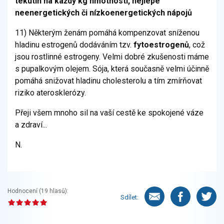
tekutin na každý kg hmotnosti, nejlépe
neenergetických či nízkoenergetických nápojů
11) Některým ženám pomáhá kompenzovat sníženou
hladinu estrogenů dodáváním tzv.
fytoestrogenů
, což
jsou rostlinné estrogeny. Velmi dobré zkušenosti máme
s pupalkovým olejem. Sója, která současně velmi účinně
pomáhá snižovat hladinu cholesterolu a tím zmírňovat
riziko aterosklerózy.
Přeji všem mnoho sil na vaší cestě ke spokojené váze
a zdraví...
N.
Hodnocení (
19
hlasů):
Sdílet: