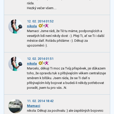
ráda.
Hezký večer všem....
12. 02. 2014 01:52
nikola
Mamaci: Jsme rádi, že Tě tu máme, podporujících a
veselých lidí není nikdy dost :-). Přeji Ti, ať se Ti i další
měsíce daří. Roládu přidáme :-). Děkuji za
upozornění:-).
12. 02. 2014 01:51
nikola
Marcelo, děkuji Ti moc za Tvůj příspěvek, jsi důkazem
toho, že opravdu tuk s přibývajícím věkem centralizuje
směrem k bříšku. Jsem ráda, že se Ti daří s
přibývajícím kily bojovat a budeš-li někdy potřebovat
poradit, jsem tu pro vás...N.
11. 02. 2014 18:42
Mamaci
nikola: Děkuji za pochvalu :) ale úspěšných bojovnic