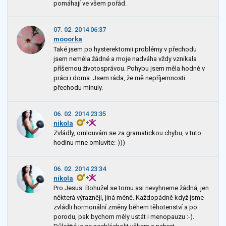
pomáhají ve všem pořád.
07. 02. 2014 06:37
mooorka
Také jsem po hysterektomii problémy v přechodu
jsem neměla žádné a moje nadváha vždy vznikala
příšernou životosprávou. Pohybu jsem měla hodně v
práci i doma. Jsem ráda, že mě nepříjemnosti
přechodu minuly.
06. 02. 2014 23:35
nikola
Zvládly, omlouvám se za gramatickou chybu, v tuto
hodinu mne omluvíte:-)))
06. 02. 2014 23:34
nikola
Pro Jesus: Bohužel se tomu asi nevyhneme žádná, jen
některá výrazněji, jiná méně. Každopádně když jsme
zvládli hormonální změny během těhotenství a po
porodu, pak bychom měly ustát i menopauzu :-).