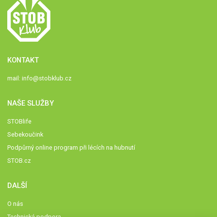
KONTAKT
mail:
info@stobklub.cz
NAŠE SLUŽBY
STOBlife
Sebekoučink
Podpůrný online program při lécích na hubnutí
STOB.cz
DALŠÍ
O nás
Technická podpora