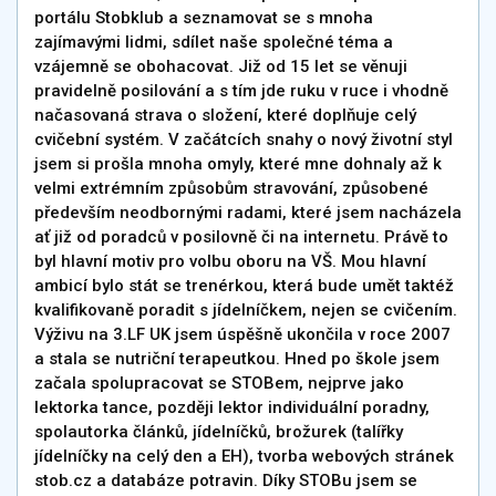
portálu Stobklub a seznamovat se s mnoha
zajímavými lidmi, sdílet naše společné téma a
vzájemně se obohacovat. Již od 15 let se věnuji
pravidelně posilování a s tím jde ruku v ruce i vhodně
načasovaná strava o složení, které doplňuje celý
cvičební systém. V začátcích snahy o nový životní styl
jsem si prošla mnoha omyly, které mne dohnaly až k
velmi extrémním způsobům stravování, způsobené
především neodbornými radami, které jsem nacházela
ať již od poradců v posilovně či na internetu. Právě to
byl hlavní motiv pro volbu oboru na VŠ. Mou hlavní
ambicí bylo stát se trenérkou, která bude umět taktéž
kvalifikovaně poradit s jídelníčkem, nejen se cvičením.
Výživu na 3.LF UK jsem úspěšně ukončila v roce 2007
a stala se nutriční terapeutkou. Hned po škole jsem
začala spolupracovat se STOBem, nejprve jako
lektorka tance, později lektor individuální poradny,
spolautorka článků, jídelníčků, brožurek (talířky
jídelníčky na celý den a EH), tvorba webových stránek
stob.cz a databáze potravin. Díky STOBu jsem se