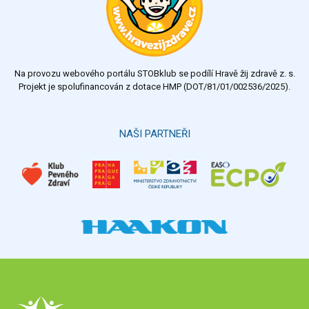
dobrý
dostatečný
nedostatečný
Na provozu webového portálu STOBklub se podílí Hravě žij zdravě z. s.
Výsledky
Všechny ankety
Projekt je spolufinancován z dotace HMP (DOT/81/01/002536/2025).
Hlasovat
NAŠI PARTNEŘI