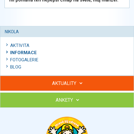
mi pomáhá ten nejlepší chlap na světě, můj manžel.
NIKOLA
AKTIVITA
INFORMACE
FOTOGALERIE
BLOG
AKTUALITY
ANKETY
Hubněte s podporou lektorky a skupiny v kurzech STOBu
Chcete poradit s hubnutím? Najděte si odborníka STOBu ve
svém regionu
Ohodnoťte program Sebekoučink
výborný
velmi dobrý