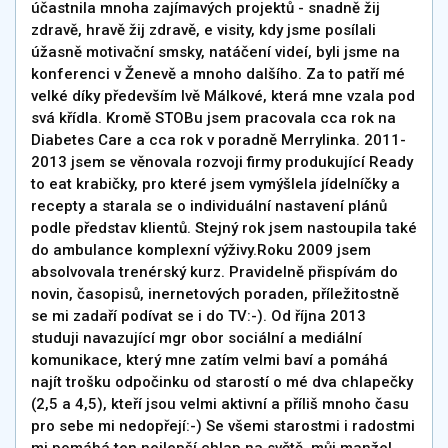
účastnila mnoha zajímavých projektů - snadně žij
zdravě, hravě žij zdravě, e visity, kdy jsme posílali
úžasně motivační smsky, natáčení videí, byli jsme na
konferenci v Ženevě a mnoho dalšího. Za to patří mé
velké díky především Ivě Málkové, která mne vzala pod
svá křídla. Kromě STOBu jsem pracovala cca rok na
Diabetes Care a cca rok v poradně Merrylinka. 2011-
2013 jsem se věnovala rozvoji firmy produkující Ready
to eat krabičky, pro které jsem vymýšlela jídelníčky a
recepty a starala se o individuální nastavení plánů
podle představ klientů. Stejný rok jsem nastoupila také
do ambulance komplexní výživy.Roku 2009 jsem
absolvovala trenérský kurz. Pravidelně přispívám do
novin, časopisů, inernetových poraden, příležitostně
se mi zadaří podívat se i do TV:-). Od října 2013
studuji navazující mgr obor sociální a mediální
komunikace, který mne zatím velmi baví a pomáhá
najít trošku odpočinku od starostí o mé dva chlapečky
(2,5 a 4,5), kteří jsou velmi aktivní a příliš mnoho času
pro sebe mi nedopřejí:-) Se všemi starostmi i radostmi