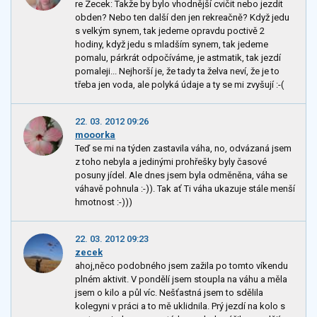
re Zecek: Takže by bylo vhodnější cvičit nebo jezdit
obden? Nebo ten další den jen rekreačně? Když jedu
s velkým synem, tak jedeme opravdu poctivě 2
hodiny, když jedu s mladším synem, tak jedeme
pomalu, párkrát odpočíváme, je astmatik, tak jezdí
pomaleji... Nejhorší je, že tady ta želva neví, že je to
třeba jen voda, ale polyká údaje a ty se mi zvyšují :-(
22. 03. 2012 09:26
mooorka
Teď se mi na týden zastavila váha, no, odvázaná jsem
z toho nebyla a jedinými prohřešky byly časové
posuny jídel. Ale dnes jsem byla odměněna, váha se
váhavě pohnula :-)). Tak ať Ti váha ukazuje stále menší
hmotnost :-)))
22. 03. 2012 09:23
zecek
ahoj,něco podobného jsem zažila po tomto víkendu
plném aktivit. V pondělí jsem stoupla na váhu a měla
jsem o kilo a půl víc. Nešťastná jsem to sdělila
kolegyni v práci a to mě uklidnila. Prý jezdí na kolo s