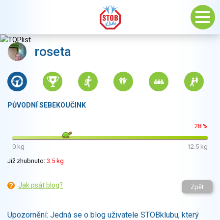
roseta
PŮVODNÍ SEBEKOUČINK
28 %
0 kg
12.5 kg
Již zhubnuto:
3.5 kg
Jak psát blog?
Zpět
Upozornění: Jedná se o blog uživatele STOBklubu, který