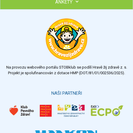
ANKETY
Hubněte s podporou lektorky a skupiny v kurzech STOBu
Chcete poradit s hubnutím? Najděte si odborníka STOBu ve
svém regionu
Ohodnoťte program Sebekoučink
výborný
velmi dobrý
dobrý
dostatečný
nedostatečný
Na provozu webového portálu STOBklub se podílí Hravě žij zdravě z. s.
Výsledky
Všechny ankety
Projekt je spolufinancován z dotace HMP (DOT/81/01/002536/2025).
Hlasovat
NAŠI PARTNEŘI