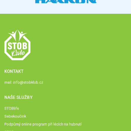
KONTAKT
mail:
info@stobklub.cz
NAŠE SLUŽBY
STOBlife
Sebekoučink
Podpůrný online program při lécích na hubnutí