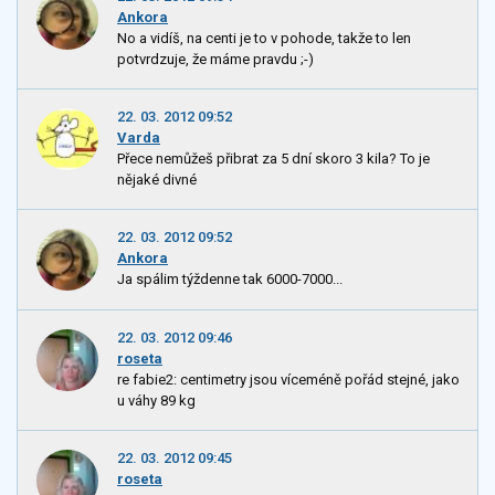
Ankora
No a vidíš, na centi je to v pohode, takže to len
potvrdzuje, že máme pravdu ;-)
22. 03. 2012 09:52
Varda
Přece nemůžeš přibrat za 5 dní skoro 3 kila? To je
nějaké divné
22. 03. 2012 09:52
Ankora
Ja spálim týždenne tak 6000-7000...
22. 03. 2012 09:46
roseta
re fabie2: centimetry jsou víceméně pořád stejné, jako
u váhy 89 kg
22. 03. 2012 09:45
roseta