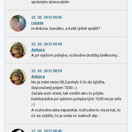
správným stravováním
22. 03. 2012 09:05
roseta
re Ankora. beruško, a kolik týdně spálíš?
22. 03. 2012 09:00
Ankora
A pri vyššom pohybe, rozhodne dodržuj bielkoviny...
22. 03. 2012 08:59
Ankora
No ja mám teraz 93,5 pohyb 2-3x do týždňa,
doporučený príjem 7200 ;-)
Začala som včera, tak uvidím ako to pôjde.
Každopádne pri vyššom pohybe tých 7200 nie je veľa
;-)
A rozhodne ešte nepanikár, rozhodne to nie je tuk, to
čo sa zvýšilo, to je voda vo svaloch atp...
22. 03. 2012 08:45