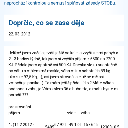
neprochází kontrolou a nemusí splňovat zásady STOBu.
Doprčic, co se zase děje
22. 03. 2012
Jelikož jsem začala jezdit ještě na kole, a zvýšil se mi pohyb o
2 - 3 hodiny týdně, tak jsem si zvýšila příjem z 6500 na 7200
KJ. Přidala jsem opatrně asi 500 KJ. Dneska vlezu orientačně
na váhu a málem mě mrsklo, váha místo sobotních 89 kg
ukazuje 92,5 Kg, :-(, asi jsem otravná, ale už se mě asi
zmocňuje panika:-( To mám ještě přidat jídlo ? Máte někdo
podobnou váhu, je Vám kolem 36 a hubnete, a mohli byste mi
poradit ???
pro srovnání:
příjem výdej váha
1.
(11.2.2012 -
67.9
21
49.1
34
157.6
45
5485
12308
+0.5