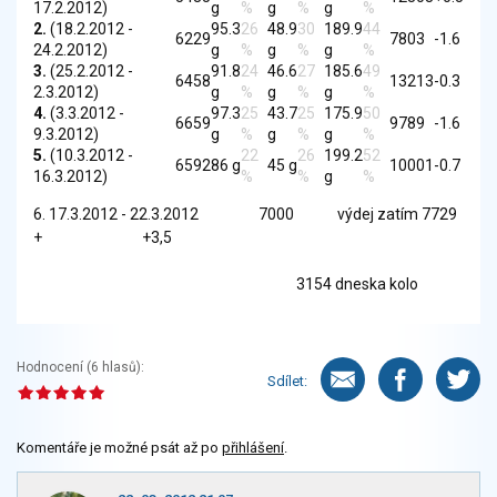
17.2.2012)
g
%
g
%
g
%
2.
(18.2.2012 -
95.3
26
48.9
30
189.9
44
6229
7803
-1.6
24.2.2012)
g
%
g
%
g
%
3.
(25.2.2012 -
91.8
24
46.6
27
185.6
49
6458
13213
-0.3
2.3.2012)
g
%
g
%
g
%
4.
(3.3.2012 -
97.3
25
43.7
25
175.9
50
6659
9789
-1.6
9.3.2012)
g
%
g
%
g
%
5.
(10.3.2012 -
22
26
199.2
52
6592
86 g
45 g
10001
-0.7
16.3.2012)
%
%
g
%
6. 17.3.2012 - 22.3.2012 7000 výdej zatím 7729
+ +3,5
3154 dneska kolo
Hodnocení (
6
hlasů):
Sdílet:
Komentáře je možné psát až po
přihlášení
.