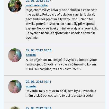
22. 03. 2012 21:07
modravelryba
to je jenom výkyv, želva si poposkočila a zase se to
hne zpátky. Pokud sis přidala jouly, asi jsi jedla víc
sacharidů než předtím a ty vážou vodu. Nebo tělu
chvilku potrvá, než si na ten nenadálý příliv sportu
zvykne. Nebo se špeky mění ve svaly a ty jsou těžší.
Já bych to nechala aspoň týden usadit a neměnila
bych nic.
22. 03. 2012 10:14
roseta
A ten příjem asi musím ještě zvýšit do konce týdne,
ještě pojedu 2 hodiny na kole a sčítne mi to kolem
10000 KJ za týden, tak asi kolem 7500 ?
22. 03. 2012 10:11
roseta
ReVarda: taky si myslím, te´d jsem byla u zrcadla a
mám oteklý obličej, tak je to asi ta uložená voda
22. 03. 2012 09:54