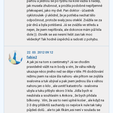
partou a jednou se po týdnu na kole vážila s nadějí,
jak musela zhubnout, a prožila podobné nepříjemné
překvapení, jako my dvě. Pan doktor - účastník
cyklotoulek- jí uklidnil, že je potřeba nechat tělo
odpočinout, protože svaly jsou oteklé. Zvážila se za
pár dnů a byla potěšená. Já se zvážila ve středu a
nejen, že jsem nepřibrala, ale dokonce mám půl kila
dole:)). člověk se asi nesmí řešit zas tak moc
vědecky!! Tak hodně úspěchů a radosti z pohybu.
22. 03. 2012 09:12
fabie2
A jak jsi na tom s centimetry? Já se chodím
pravidelně vážit na in body a vím, že váha někdy
ukazuje něco jiného než se děje v těle. Při dodržování
režimu jsem na váze šla nahoru -ale přitom se zvýšila
svalovina a tuk ubýval a pak jsem jednou šla s váhou
nahoru jen o kilo , ale uvnitř katastrofa - svalovina
ubyla a tuku přibylo skoro 3 kila. Jídla bych si
neubírala a souhlasím s Ankora , že bych přidala
bílkoviny . Vím, že asi to není uplně košer , ale když na
2-3 dny přiškrtíš sacharidy co nejvíce k nule tak taky
půjdeš dolů....ale to jak říkám,asi není v souladu se