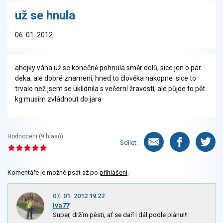
už se hnula
06. 01. 2012
ahojky váha už se konečně pohnula směr dolů, sice jen o pár
deka, ale dobré znamení, hned to člověka nakopne sice to
trvalo než jsem se uklidnila s večerní žravostí, ale půjde to pět
kg musím zvládnout do jara
Hodnocení (
9
hlasů):
Sdílet:
Komentáře je možné psát až po
přihlášení
.
07. 01. 2012 19:22
Iva77
Super, držím pěsti, ať se daří i dál podle plánu!!!