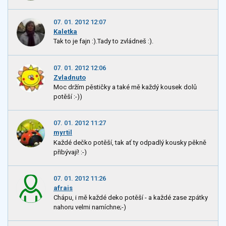
07. 01. 2012 12:07
Kaletka
Tak to je fajn :).Tady to zvládneš :).
07. 01. 2012 12:06
Zvladnuto
Moc držím pěstičky a také mě každý kousek dolů
potěší :-))
07. 01. 2012 11:27
myrtil
Každé dečko potěší, tak ať ty odpadlý kousky pěkně
přibývají! :-)
07. 01. 2012 11:26
afrais
Chápu, i mě každé deko potěší - a každé zase zpátky
nahoru velmi namíchne;-)