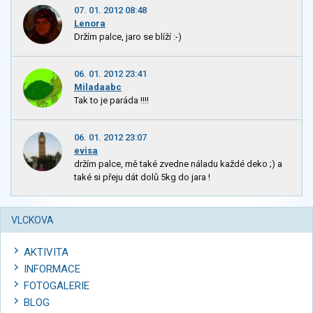
07. 01. 2012 08:48
Lenora
Držím palce, jaro se blíží :-)
06. 01. 2012 23:41
Miladaabc
Tak to je paráda !!!!
06. 01. 2012 23:07
evisa
držím palce, mě také zvedne náladu každé deko ;) a
také si přeju dát dolů 5kg do jara !
VLCKOVA
AKTIVITA
INFORMACE
FOTOGALERIE
BLOG