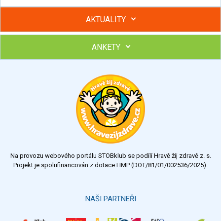
AKTUALITY
ANKETY
Hubněte s podporou lektorky a skupiny v kurzech STOBu
Chcete poradit s hubnutím? Najděte si odborníka STOBu ve
svém regionu
Ohodnoťte program Sebekoučink
výborný
velmi dobrý
dobrý
dostatečný
nedostatečný
Na provozu webového portálu STOBklub se podílí Hravě žij zdravě z. s.
Výsledky
Všechny ankety
Projekt je spolufinancován z dotace HMP (DOT/81/01/002536/2025).
Hlasovat
NAŠI PARTNEŘI