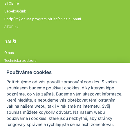
STOBlife
Sebekoučink
Podpůrný online program při lécích na hubnutí
STOB.cz
DALŠÍ
O nás
Technická podpora
Časté dotazy
Používáme cookies
Normy a zásady fungování STOBklubu
Potřebujeme od vás
povolit zpracování cookies
. S vaším
Členové STOBklubu
souhlasem budeme používat cookies, díky kterým lépe
Zásady nakládání s osobními údaji
poznáme,
co vás zajímá
. Budeme vám ukazovat
informace,
které hledáte
, a nebudeme vás obtěžovat těmi ostatními.
Otestujte se
Jak na našem webu, tak i v reklamě na internetu. Svůj
Spočítejte si
souhlas můžete kdykoliv odvolat. Na našem webu
Výzva 52
používáme i cookies, které jsou nezbytné
, aby stránky
fungovaly správně a rychleji jste se na nich zorientovali.