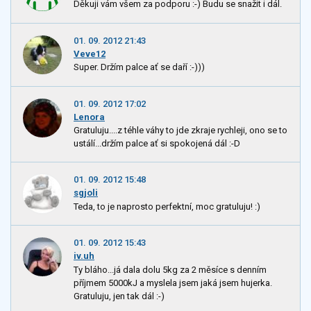
Děkuji vám všem za podporu :-) Budu se snažit i dál.
01. 09. 2012 21:43
Veve12
Super. Držím palce ať se daří :-)))
01. 09. 2012 17:02
Lenora
Gratuluju....z téhle váhy to jde zkraje rychleji, ono se to
ustálí...držím palce ať si spokojená dál :-D
01. 09. 2012 15:48
sgjoli
Teda, to je naprosto perfektní, moc gratuluju! :)
01. 09. 2012 15:43
iv.uh
Ty bláho...já dala dolu 5kg za 2 měsíce s denním
příjmem 5000kJ a myslela jsem jaká jsem hujerka.
Gratuluju, jen tak dál :-)