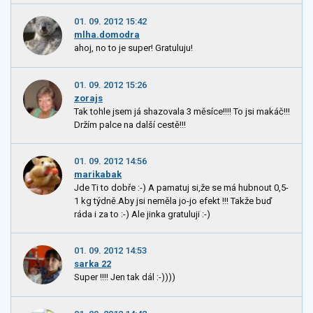
01. 09. 2012 15:42
mlha.domodra
ahoj, no to je super! Gratuluju!
01. 09. 2012 15:26
zorajs
Tak tohle jsem já shazovala 3 měsíce!!!! To jsi makáč!!!
Držím palce na další cestě!!!
01. 09. 2012 14:56
marikabak
Jde Ti to dobře :-) A pamatuj si,že se má hubnout 0,5-
1 kg týdně.Aby jsi neměla jo-jo efekt !!! Takže buď
ráda i za to :-) Ale jinka gratuluji :-)
01. 09. 2012 14:53
sarka 22
Super !!!! Jen tak dál :-))))