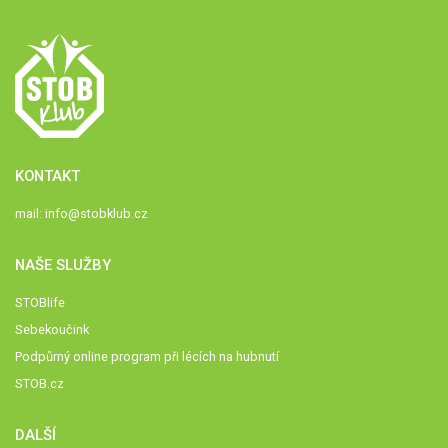
KONTAKT
mail:
info@stobklub.cz
NAŠE SLUŽBY
STOBlife
Sebekoučink
Podpůrný online program při lécích na hubnutí
STOB.cz
DALŠÍ