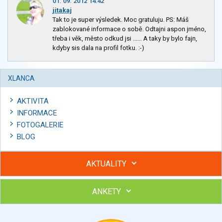
01. 09. 2012 14:42
jitakaj
Tak to je super výsledek. Moc gratuluju. PS: Máš
zablokované informace o sobě. Odtajni aspon jméno,
třeba i věk, město odkud jsi ...... A taky by bylo fajn,
kdyby sis dala na profil fotku. :-)
XLANCA
AKTIVITA
INFORMACE
FOTOGALERIE
BLOG
AKTUALITY
ANKETY
Hubněte s podporou lektorky a skupiny v kurzech STOBu
Chcete poradit s hubnutím? Najděte si odborníka STOBu ve
svém regionu
Ohodnoťte program Sebekoučink