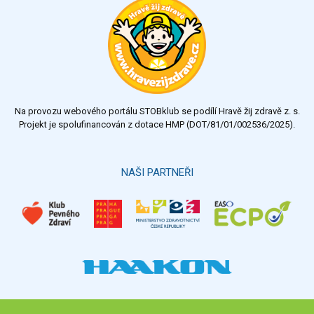
výborný
velmi dobrý
dobrý
dostatečný
nedostatečný
Na provozu webového portálu STOBklub se podílí Hravě žij zdravě z. s.
Výsledky
Všechny ankety
Projekt je spolufinancován z dotace HMP (DOT/81/01/002536/2025).
Hlasovat
NAŠI PARTNEŘI