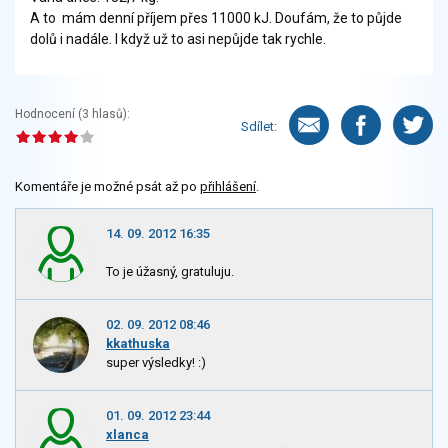
A to mám denní příjem přes 11000 kJ. Doufám, že to půjde
dolů i nadále. I když už to asi nepůjde tak rychle.
Hodnocení (
3
hlasů):
Sdílet:
Komentáře je možné psát až po
přihlášení
.
14. 09. 2012 16:35
To je úžasný, gratuluju.
02. 09. 2012 08:46
kkathuska
super výsledky! :)
01. 09. 2012 23:44
xlanca