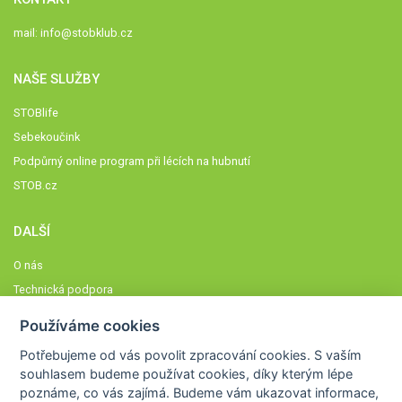
mail:
info@stobklub.cz
NAŠE SLUŽBY
STOBlife
Sebekoučink
Podpůrný online program při lécích na hubnutí
STOB.cz
DALŠÍ
O nás
Technická podpora
Časté dotazy
Používáme cookies
Normy a zásady fungování STOBklubu
Potřebujeme od vás
povolit zpracování cookies
. S vaším
Členové STOBklubu
souhlasem budeme používat cookies, díky kterým lépe
Zásady nakládání s osobními údaji
poznáme,
co vás zajímá
. Budeme vám ukazovat
informace,