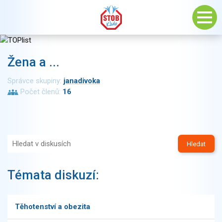
Žena a ...
Správce skupiny:
janadivoka
Počet členů:
16
Hledat
Témata diskuzí:
Těhotenství a obezita