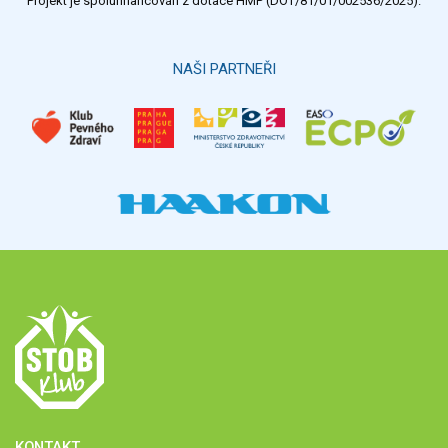
Projekt je spolufinancován z dotace HMP (DOT/81/01/002536/2025).
NAŠI PARTNEŘI
KONTAKT