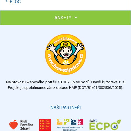
BLOG
ANKETY
Ohodnoťte program Sebekoučink
výborný
velmi dobrý
dobrý
dostatečný
nedostatečný
Na provozu webového portálu STOBklub se podílí Hravě žij zdravě z. s.
Výsledky
Všechny ankety
Projekt je spolufinancován z dotace HMP (DOT/81/01/002536/2025).
Hlasovat
NAŠI PARTNEŘI