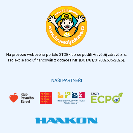
Ohodnoťte program Sebekoučink
výborný
velmi dobrý
dobrý
dostatečný
nedostatečný
Na provozu webového portálu STOBklub se podílí Hravě žij zdravě z. s.
Výsledky
Všechny ankety
Projekt je spolufinancován z dotace HMP (DOT/81/01/002536/2025).
Hlasovat
NAŠI PARTNEŘI