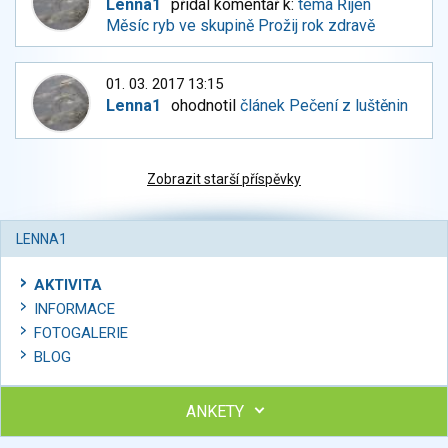
Lenna1
přidal komentář k:
téma Říjen
Měsíc ryb ve skupině Prožij rok zdravě
01. 03. 2017 13:15
Lenna1
ohodnotil
článek Pečení z luštěnin
Zobrazit starší příspěvky
LENNA1
AKTIVITA
INFORMACE
FOTOGALERIE
BLOG
ANKETY