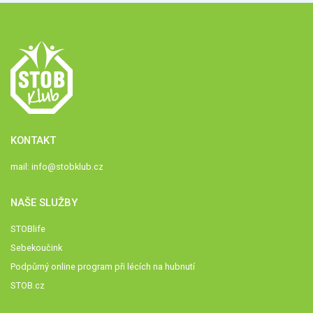
KONTAKT
mail:
info@stobklub.cz
NAŠE SLUŽBY
STOBlife
Sebekoučink
Podpůrný online program při lécích na hubnutí
STOB.cz